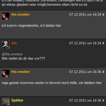
Ich bin Realist, meistens zumindest. Deswegen will ich auch nicht
an etwas glauben was möglicherweise eben nicht so ist.
Besucht
Teilgenommen
Alle
Neue
Geschlossen
the.smoker
Lesenswert
Schlüsselwörter
07.12.2011 um 16:28
ich komm nirgendwohin, ich bleibe hier
Ais
07.12.2011 um 16:34
@the.smoker
Wie stellst du dir das vor???
the.smoker
07.12.2011 um 16:36
naja geister kommen weder in himmel noch hölle, sie bleiben hier
Splitter
07.12.2011 um 16:36