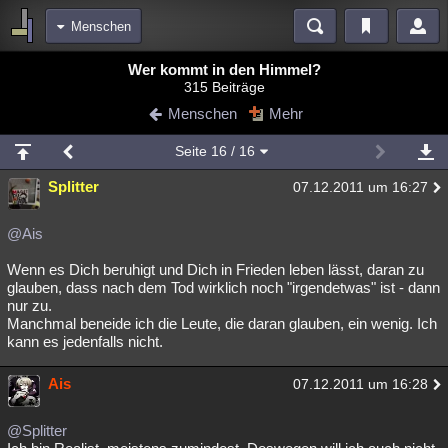
Menschen
Bereiche
Wer kommt in den Himmel?
315 Beiträge
Echtzeit
Diskussionen
Blogs
Videos
Statistiken
Menschen
Mehr
Chat
Wiki
Neuigkeiten
Seite
16
/ 16
meine Rubriken
Splitter
07.12.2011 um 16:27
Menschen
Wissenschaft
Politik
Mystery
Kriminalfälle
Spiritualität
Verschwörungen
Technologie
Ufologie
@Ais
Wenn es Dich beruhigt und Dich in Frieden leben lässt, daran zu
Natur
Umfragen
Unterhaltung
glauben, dass nach dem Tod wirklich noch "irgendetwas" ist - dann
weitere Rubriken
nur zu.
Manchmal beneide ich die Leute, die daran glauben, ein wenig. Ich
Philosophie
Träume
Orte
Esoterik
Literatur
kann es jedenfalls nicht.
Astronomie
Helpdesk
Gruppen
Gaming
Filme
Ais
07.12.2011 um 16:28
Musik
Clash
Verbesserungen
Allmystery
English
@Splitter
Übersichten