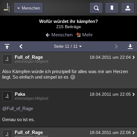
Menschen
Bereiche
Wofür würdet ihr kämpfen?
215 Beiträge
Echtzeit
Diskussionen
Blogs
Videos
Statistiken
Menschen
Mehr
Chat
Wiki
Neuigkeiten
2
Seite
11
/ 11
meine Rubriken
Full_of_Rage
18.04.2011 um 22:04
Menschen
Wissenschaft
Politik
Mystery
Kriminalfälle
ehemaliges Mitglied
Spiritualität
Verschwörungen
Technologie
Ufologie
Also Kämpfen würde ich prinzipiell für alles was mir am Herzen
liegt. So einfach und simpel ist es
Natur
Umfragen
Unterhaltung
weitere Rubriken
Paka
18.04.2011 um 22:05
ehemaliges Mitglied
Philosophie
Träume
Orte
Esoterik
Literatur
@Full_of_Rage
Astronomie
Helpdesk
Gruppen
Gaming
Filme
Genau so ist es.
Musik
Clash
Verbesserungen
Allmystery
English
Full_of_Rage
18.04.2011 um 22:06
Übersichten
ehemaliges Mitglied