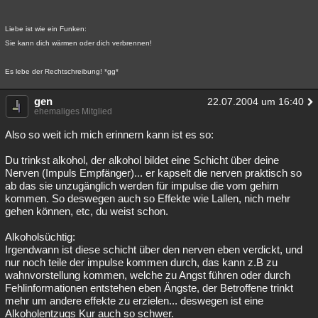
Besucht
Teilgenommen
Alle
Neue
Geschlossen
Liebe ist wie ein Funken:
Lesenswert
Schlüsselwörter
Sie kann dich wärmen oder dich verbrennen!
Es lebe der Rechtschreibung! *gg*
gen
22.07.2004 um 16:40
ehemaliges Mitglied
Also so weit ich mich erinnern kann ist es so:
Du trinkst alkohol, der alkohol bildet eine Schicht über deine
Nerven (Impuls Empfänger)... er kapselt die nerven praktisch so
ab das sie unzugänglich werden für impulse die vom gehirn
kommen. So deswegen auch so Effekte wie Lallen, nich mehr
gehen können, etc, du weist schon.
Alkoholsüchtig:
Irgendwann ist diese schicht über den nerven eben verdickt, und
nur noch teile der impulse kommen durch, das kann z.B zu
wahnvorstellung kommen, welche zu Angst führen oder durch
Fehlinformationen entstehen eben Ängste, der Betroffene trinkt
mehr um andere effekte zu erzielen... deswegen ist eine
Alkoholentzugs Kur auch so schwer.