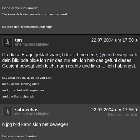
Liebe ist wie ein Funken:
Sie kann dich wärmen oder dich verbrennen!
Es lebe der Rechtschreibung! *gg*
tan
22.07.2004 um 17:50
ehemaliges Mitglied
Da diese Frage geklärt wäre, hätte ich ne neue,
@gen
bewegt sich
dein Bild oda bilde ich mir das nur ein, ich hab das gefühl dieses
Gesicht bewegt sich leicht nach rechts und links......ich hab angst.
say what you must, do all you can,
break all the fucking rules
and go to hell with superman
and die like a champion
schneehas
22.07.2004 um 17:56
ehemaliges Mitglied
Diskussionsleiter
n jpg bild kann sich net bewegen
Liebe ist wie ein Funken: