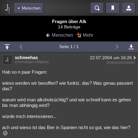
Menschen
Bereiche
Fragen über Alk
14 Beiträge
Echtzeit
Diskussionen
Blogs
Videos
Statistiken
Menschen
Mehr
Chat
Wiki
Neuigkeiten
3
Seite 1 / 1
meine Rubriken
schneehas
22.07.2004 um 16:26
Menschen
Wissenschaft
Politik
Mystery
Kriminalfälle
ehemaliges Mitglied
Diskussionsleiter
Spiritualität
Verschwörungen
Technologie
Ufologie
Hab so n paar Fragen:
wieso werden wir besoffen? wie funktz. das? Was genau passiert
Natur
Umfragen
Unterhaltung
das?
weitere Rubriken
warum wird man alkoholsüchtig? und wie schnell kann es gehen
Philosophie
Träume
Orte
Esoterik
Literatur
bis man abhängig wird?
Astronomie
Helpdesk
Gruppen
Gaming
Filme
würde mich interessieren...
Musik
Clash
Verbesserungen
Allmystery
English
ach und wieso ist das Bier in Spanien nicht so gut, wie das hier?
Übersichten