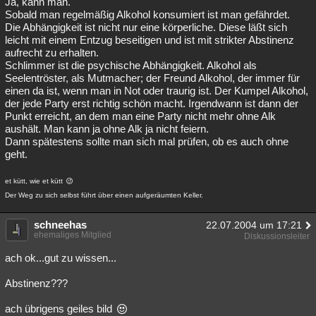
Ja, kann man.
Sobald man regelmäßig Alkohol konsumiert ist man gefährdet.
Die Abhängigkeit ist nicht nur eine körperliche. Diese läßt sich
leicht mit einem Entzug beseitigen und ist mit strikter Abstinenz
aufrecht zu erhalten.
Schlimmer ist die psychische Abhängigkeit. Alkohol als
Seelentröster, als Mutmacher; der Freund Alkohol, der immer für
einen da ist, wenn man in Not oder traurig ist. Der Kumpel Alkohol,
der jede Party erst richtig schön macht. Irgendwann ist dann der
Punkt erreicht, an dem man eine Party nicht mehr ohne Alk
aushält. Man kann ja ohne Alk ja nicht feiern.
Dann spätestens sollte man sich mal prüfen, ob es auch ohne
geht.
et kütt, wie et kütt
Der Weg zu sich selbst führt über einen aufgeräumten Keller.
schneehas
22.07.2004 um 17:21
ehemaliges Mitglied
Diskussionsleiter
ach ok...gut zu wissen...
Abstinenz???
ach übrigens geiles bild