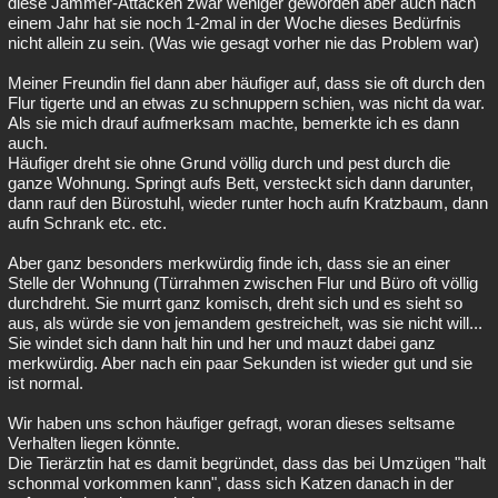
diese Jammer-Attacken zwar weniger geworden aber auch nach
einem Jahr hat sie noch 1-2mal in der Woche dieses Bedürfnis
nicht allein zu sein. (Was wie gesagt vorher nie das Problem war)
Meiner Freundin fiel dann aber häufiger auf, dass sie oft durch den
Flur tigerte und an etwas zu schnuppern schien, was nicht da war.
Als sie mich drauf aufmerksam machte, bemerkte ich es dann
auch.
Häufiger dreht sie ohne Grund völlig durch und pest durch die
ganze Wohnung. Springt aufs Bett, versteckt sich dann darunter,
dann rauf den Bürostuhl, wieder runter hoch aufn Kratzbaum, dann
aufn Schrank etc. etc.
Aber ganz besonders merkwürdig finde ich, dass sie an einer
Stelle der Wohnung (Türrahmen zwischen Flur und Büro oft völlig
durchdreht. Sie murrt ganz komisch, dreht sich und es sieht so
aus, als würde sie von jemandem gestreichelt, was sie nicht will...
Sie windet sich dann halt hin und her und mauzt dabei ganz
merkwürdig. Aber nach ein paar Sekunden ist wieder gut und sie
ist normal.
Wir haben uns schon häufiger gefragt, woran dieses seltsame
Verhalten liegen könnte.
Die Tierärztin hat es damit begründet, dass das bei Umzügen "halt
schonmal vorkommen kann", dass sich Katzen danach in der