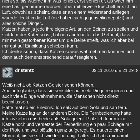
nicht so, als wuerde ihm was fehlen, erst schien er, als waer ihm
eine Last genommen worden, aber mittlerweile kuschelt er sich an
Luft, obwohl es scheint, dass er an einem Widerstand anliegen
wuerde, leckt in die Luft (die haben sich gegenseitig geputzt) und
alles solche Dinger..
Katzen haben ja jede ihre eigene Art, an den Beinen zu streifen und
seitdem der Kater so ist, hab ich auch oefter das Gefuehl, dass
mir mein gestorbener Kater um die Beine streift, was ich aber bei
mir gut auf Einbildung schieben kann.
Ich denke schon, dass Katzen sowas wahrnehmen koennen und
dann auch dementsprechend darauf reagieren.
dr.stantz
09.11.2010 um 21:29
Weiß nicht, ob Katzen Geister sehen können.
Aber ich glaube, dass sie sensibler auf viele Dinge reagieren und
auch viele Dinge wahrnehmen, die Menschen nicht direkt
beeinflussen.
Hatte mal so ein Erlebnis: Ich saß auf dem Sofa und sah fern.
Meine Katze lag an der anderen Ecke. Die Fernbedienung hatte
ich zwischen uns beide aufs Sofa gelegt. Plötzlich fuhr meine
Katze hoch und versetzte der Ferbedinung ein paar Schläge mit
der Pfote und war plötzlich ganz aufgeregt. Es dauerte einen
Moment, bis sie sich wieder beruhigt hatte. Ich habs mir damit