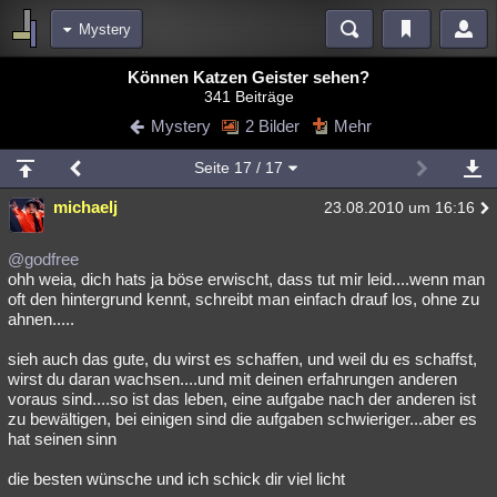
Mystery
Bereiche
Können Katzen Geister sehen?
341 Beiträge
Echtzeit
Diskussionen
Blogs
Videos
Statistiken
Mystery
2 Bilder
Mehr
Chat
Wiki
Neuigkeiten
2
Seite
17
/ 17
meine Rubriken
michaelj
23.08.2010 um 16:16
Menschen
Wissenschaft
Politik
Mystery
Kriminalfälle
Spiritualität
Verschwörungen
Technologie
Ufologie
@godfree
ohh weia, dich hats ja böse erwischt, dass tut mir leid....wenn man
oft den hintergrund kennt, schreibt man einfach drauf los, ohne zu
Natur
Umfragen
Unterhaltung
ahnen.....
weitere Rubriken
sieh auch das gute, du wirst es schaffen, und weil du es schaffst,
Philosophie
Träume
Orte
Esoterik
Literatur
wirst du daran wachsen....und mit deinen erfahrungen anderen
voraus sind....so ist das leben, eine aufgabe nach der anderen ist
Astronomie
Helpdesk
Gruppen
Gaming
Filme
zu bewältigen, bei einigen sind die aufgaben schwieriger...aber es
hat seinen sinn
Musik
Clash
Verbesserungen
Allmystery
English
die besten wünsche und ich schick dir viel licht
Übersichten