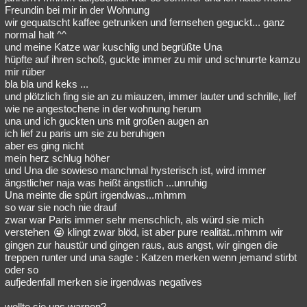
Freundin bei mir in der Wohnung
wir gequatscht kaffee getrunken und fernsehen geguckt... ganz
normal halt ^^
und meine Katze war kuschlig und begrüßte Una
hüpfte auf ihren schoß, guckte immer zu mir und schnurrte kamzu
mir rüber
bla bla und keks ...
und plötzlich fing sie an zu miauzen, immer lauter und schrille, lief
wie ne angestochene in der wohnung herum
una und ich guckten uns mit großen augen an
ich lief zu paris um sie zu beruhigen
aber es ging nicht
mein herz schlug höher
und Una die sowieso manchmal hysterisch ist, wird immer
ängstlicher naja was heißt ängstlich ...unruhig
Una meinte die spürt irgendwas...mhmm
so war sie noch nie drauf
zwar war Paris immer sehr menschlich, als würd sie mich
verstehen
klingt zwar blöd, ist aber pure realität..mhmm wir
gingen zur haustür und gingen raus, aus angst, wir gingen die
treppen runter und una sagte : Katzen merken wenn jemand stirbt
oder so
aufjedenfall merken sie irgendwas negatives
wollte sie uns warnen?