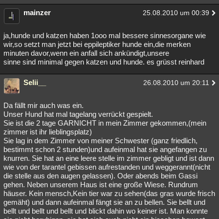
Besucht
Teilgenommen
Alle
Neue
Geschlossen
mainzer
25.08.2010 um 00:39
Lesenswert
Schlüsselwörter
ja,hunde und katzen haben 1ooo mal bessere sinnesorgane wie
wir,so setzt man jetzt bei eppileptiker hunde ein,die merken
minuten davor,wenn ein anfall sich ankündigt,unsere
sinne sind minimal gegen katzen und hunde. es grüsst reinhard
Selii__
26.08.2010 um 20:11
Da fällt mir auch was ein.
Unser Hund hat mal tagelang verrückt gespielt.
Sie ist die 2 tage GARNICHT in mein Zimmer gekommen,(mein
zimmer ist ihr lieblingsplatz)
Sie lag in dem Zimmer von meiner Schwester (ganz friedlich,
bestimmt schon 2 stunden)und aufeinmal hat sie angefangen zu
knurren. Sie hat an eine leere stelle im zimmer gebligt und ist dann
wie von der tarantel gebissen aufrestanden und weggerannt(nicht
die stelle aus den augen gelassen). Oder abends beim Gassi
gehen. Neben unserem Haus ist eine große Wiese. Rundrum
häuser. Kein mensch,Kein tier war zu sehen(das gras wurde frisch
gemäht) und dann aufeinmal fängt sie an zu bellen. Sie bellt und
bellt und bellt und bellt und blickt dahin wo keiner ist. Man konnte