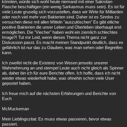
könnten, würde sich wohl heute niemand mit einer Sakrotan-
Flasche beschäftigen (ein wenig Sarkasmus muss sein). Es ist für
viele Leute gruselig sich vorzustellen, dass wir Wirte für Milliarden
oder noch viel mehr von Bakterien sind. Daher ist es Sinnlos zu
versuchen diese mit allen Mitteln "auszulöschen" Es gibt etliche
positive Bakterien die unser Leben und Überleben überhaupt erst
ermöglichen. Die "Viecher" haben wohl ein ziemlich schlechtes
Image?! Tut mir Leid, wenn dieses Thema nicht ganz zur
Diskussion passt. Es macht meinen Standpunkt deutlich, dass es
gefährlich ist nur das zu Glauben, was man sehen oder Begreifen
kann.
Ich zweifel nicht die Existenz von Wesen jenseits unserer
Wahrnehmung an und stempel Leute auch nicht gleich als Spinner
ab, daher bin ich für eure Berichte offen. Ich hoffe, dass ich nicht
wieder etwas wiederholt habe, was ohnehin schon viele User
gepostet haben.
Ich freue mich auf die nächsten Erfahrungen und Berichte von
Euch
McMuckeman
Mein Lieblingszitat: Es muss etwas passieren, bevor etwas
passiert.