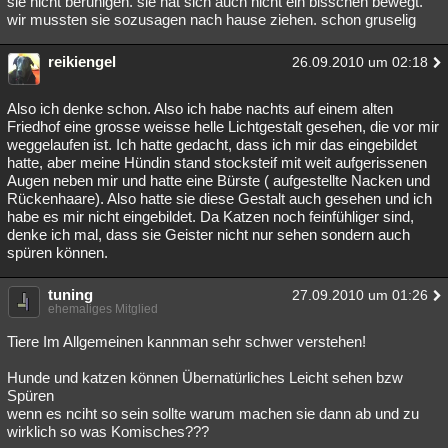
sie nicht beruhigen. sie hat sich auch nicht ein bisschen bewegt.
wir mussten sie sozusagen nach hause ziehen. schon gruselig
reikiengel
26.09.2010 um 02:18
Also ich denke schon. Also ich habe nachts auf einem alten
Friedhof eine grosse weisse helle Lichtgestalt gesehen, die vor mir
weggelaufen ist. Ich hatte gedacht, dass ich mir das eingebildet
hatte, aber meine Hündin stand stocksteif mit weit aufgerissenen
Augen neben mir und hatte eine Bürste ( aufgestellte Nacken und
Rückenhaare). Also hatte sie diese Gestalt auch gesehen und ich
habe es mir nicht eingebildet. Da Katzen noch feinfühliger sind,
denke ich mal, dass sie Geister nicht nur sehen sondern auch
spüren können.
tuning
27.09.2010 um 01:26
ehemaliges Mitglied
Tiere Im Allgemeinen kannman sehr schwer verstehen!
Hunde und katzen können Übernatürliches Leicht sehen bzw
Spüren
wenn es nciht so sein sollte warum machen sie dann ab und zu
wirklich so was Komisches???