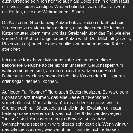
auch Ursache sein. Ich nehme auch an: Sollte sich in einem Haus
ein "Geist", oder sonstiges Wesen befinden, wären Katzen wohl
die Ersten, die diese Wahrnehmen können.
Da Katzen im Grunde ewig Katzenbabys bleiben erkärt sich die
Zuneigung zum Menschen dadurch, dass dieser die Rolle einer
Katzenmutter übernimmt und das Streicheln über das Fell wie eine
vergrößerte Katzenzunge für die Katze wirkt. Der Milchtritt (Zitzeln,
Pfotenzucken) macht dieses deutlich während man eine Katze
streichelt.
Ich glaube kurz bevor Menschen sterben, sondern diese
besondere Gerüche ab die nicht in unserem Geruchsspektrum
wahr zu nehmen sind, aber durchaus für Katzen und Hunde.
Daher wäre es nicht verwunderlich, das Katzen den Tot "spüren"
oder sogar "riechen" können.
Auf jeden Fall "können" Tiere auch Seelen besitzen. Es wäre sehr
Egoistisch anzunehmen, das eine Seele nur Menschen
vorbehalten ist. Man sollte darüber nachdenken, dass wir im
Grunde auch nur Säugetiere sind, die in der Evolution ein paar
Leitersprossen weiter sind, was nicht heißt das wir deswegen
"besser" sind. An unserem engen Bewusstseins- bzw.
Wahrnehmungsspektrum wird dieses sehr deutlich. Wenn wir nur
das Glauben würden, was wir ohne Hilfsmittel nicht erfassen