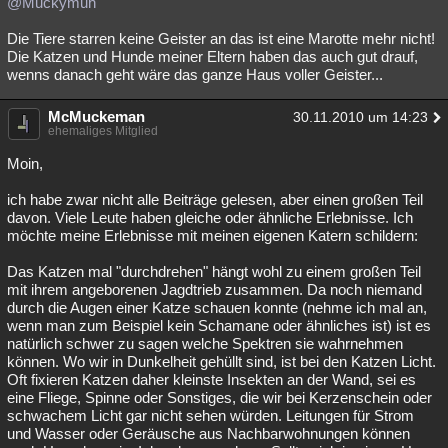
@Muckymuh
Die Tiere starren keine Geister an das ist eine Marotte mehr nicht!
Die Katzen und Hunde meiner Eltern haben das auch gut drauf,
wenns danach geht wäre das ganze Haus voller Geister...
McMuckeman
30.11.2010 um 14:23
ehemaliges Mitglied
Moin,
ich habe zwar nicht alle Beiträge gelesen, aber einen großen Teil
davon. Viele Leute haben gleiche oder ähnliche Erlebnisse. Ich
möchte meine Erlebnisse mit meinen eigenen Katern schildern:
Das Katzen mal "durchdrehen" hängt wohl zu einem großen Teil
mit ihrem angeborenen Jagdtrieb zusammen. Da noch niemand
durch die Augen einer Katze schauen konnte (nehme ich mal an,
wenn man zum Beispiel kein Schamane oder ähnliches ist) ist es
natürlich schwer zu sagen welche Spektren sie wahrnehmen
können. Wo wir in Dunkelheit gehüllt sind, ist bei den Katzen Licht.
Oft fixieren Katzen daher kleinste Insekten an der Wand, sei es
eine Fliege, Spinne oder Sonstiges, die wir bei Kerzenschein oder
schwachem Licht gar nicht sehen würden. Leitungen für Strom
und Wasser oder Geräusche aus Nachbarwohnungen können