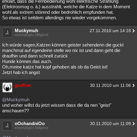
erklärt, dass die Fernbedienung wohl elektrische Strahlung
(Elektrosmog o. ä.) ausstrahlt, welche die Katze in dem Moment
wohl als extrem störend oder bedrohlich empfunden hat.
So etwas ist seitdem allerdings nie wieder vorgekommen.
Muckymuh
27.11.2010 um 14:18
ehemaliges Mitglied
Ich würde sagen,Katzen können geister sehendenn die guckt
manchmal auf irgendeine stelle wo nix ist und dann geht die
draufhin und dann schnell zurück
Hunde können das auch.
Oh,meine katze hat kopf gehoben als ob da Geist ist!
Jetzt hab ich angst
godfree
30.11.2010 um 11:06
@Muckymuh
und woher willst du jetzt wissen dass die da nen "geist"
anschauen??
oOchandniOo
30.11.2010 um 11:09
ehemaliges Mitglied