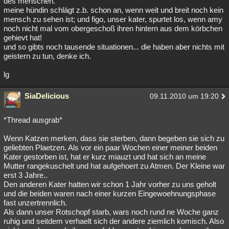
des menschen.
meine hündin schlägt z.b. schon an, wenn weit und breit noch kein
mensch zu sehen ist; und figo, unser kater, spurtet los, wenn amy
noch nicht mal vom obergeschoß ihren hintern aus dem körbchen
gehievt hat!
und so gibts noch tausende situationen... die haben aber nichts mit
geistern zu tun, denke ich.
lg
SiaDelicious
09.11.2010 um 19:20
*Thread ausgrab*
Wenn Katzen merken, dass sie sterben, dann begeben sie sich zu
geliebten Plaetzen. Als vor ein paar Wochen einer meiner beiden
Kater gestorben ist, hat er kurz miauzt und hat sich an meine
Mutter rangekuschelt und hat aufgehoert zu Atmen. Der Kleine war
erst 3 Jahre..
Den anderen Kater hatten wir schon 1 Jahr vorher zu uns geholt
und die beiden waren nach einer kurzen Eingewoehnungsphase
fast unzertrennlich.
Als dann unser Rotschopf starb, wars noch rund ne Woche ganz
ruhig und seitdem verhaelt sich der andere ziemlich komisch. Also