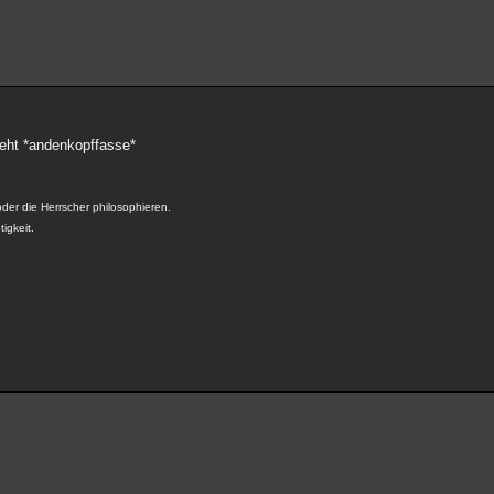
ieht *andenkopffasse*
der die Herrscher philosophieren.
tigkeit.