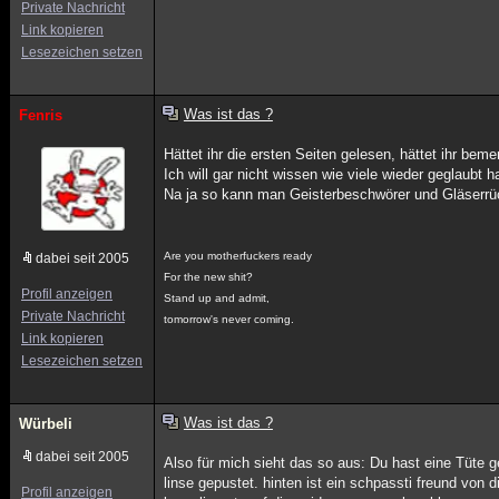
Private Nachricht
Link kopieren
Lesezeichen setzen
Was ist das ?
Fenris
Hättet ihr die ersten Seiten gelesen, hättet ihr bem
Ich will gar nicht wissen wie viele wieder geglaubt h
Na ja so kann man Geisterbeschwörer und Gläserrüc
Are you motherfuckers ready
dabei seit 2005
For the new shit?
Profil anzeigen
Stand up and admit,
Private Nachricht
tomorrow's never coming.
Link kopieren
Lesezeichen setzen
Was ist das ?
Würbeli
dabei seit 2005
Also für mich sieht das so aus: Du hast eine Tüte 
linse gepustet. hinten ist ein schpassti freund von
Profil anzeigen