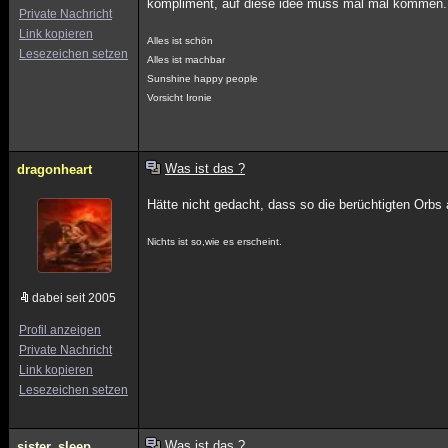
kompliment, auf diese idee muss mal mal kommen. vo
Private Nachricht
Link kopieren
Alles ist schön
Lesezeichen setzen
Alles ist machbar
Sunshine happy people
Vorsicht Ironie
Was ist das ?
dragonheart
Hätte nicht gedacht, dass so die berüchtigten Orbs
Nichts ist so,wie es erscheint.
dabei seit 2005
Profil anzeigen
Private Nachricht
Link kopieren
Lesezeichen setzen
Was ist das ?
sister_sleep