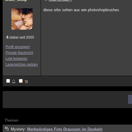
diese orbs sehen aus wie photoshopbrushes.
dabei seit 2005
Profil anzeigen
Private Nachricht
Link kopieren
Lesezeichen setzen
Themen
Mystery:
Merkwürdiges Foto Draussen im Dunkeln