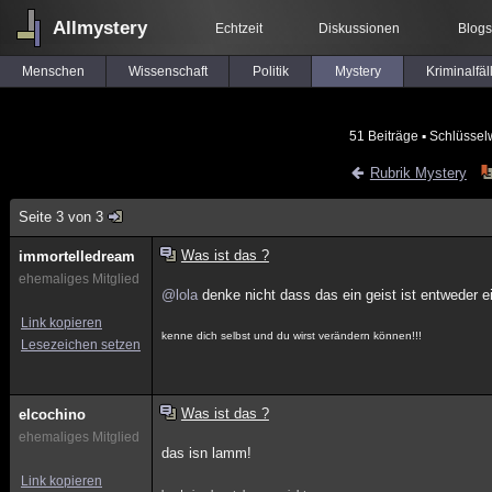
Allmystery
Echtzeit
Diskussionen
Blogs
Menschen
Wissenschaft
Politik
Mystery
Kriminalfäl
51 Beiträge
▪ Schlüssel
Rubrik Mystery
Seite 3 von 3
Was ist das ?
immortelledream
ehemaliges Mitglied
@lola
denke nicht dass das ein geist ist entweder ei
Link kopieren
kenne dich selbst und du wirst verändern können!!!
Lesezeichen setzen
Was ist das ?
elcochino
ehemaliges Mitglied
das isn lamm!
Link kopieren