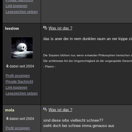
Private Nachricht
Link kopieren
Lesezeichen setzen
Was ist das ?
lesslow
das is aner der in nem dunklen raum an ner kippe z
Die Staaten blühen nur, wenn entweder Philosophen herrschen o
Die schlimmste Art der Ungerechtigkeit ist die vorgespielte Gerech
dabei seit 2004
- Platon -
Profil anzeigen
Private Nachricht
Link kopieren
Lesezeichen setzen
Was ist das ?
mola
dabei seit 2004
sind diese orbs vielleicht schnee??
sieht doch bei schnee imma genauso aus
Profil anzeigen