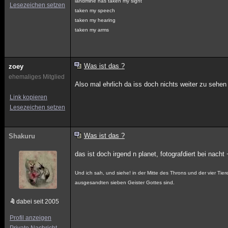
landmine has taken my sight
Lesezeichen setzen
taken my speech
taken my hearing
taken my arms
Was ist das ?
zoey
ehemaliges Mitglied
Also mal ehrlich da iss doch nichts weiter zu sehen 
Link kopieren
Lesezeichen setzen
Was ist das ?
Shakuru
das ist doch irgend n planet, fotografdiert bei nacht 
Und ich sah, und siehe! in der Mitte des Throns und der vier Tie
ausgesandten sieben Geister Gottes sind.
dabei seit 2005
Profil anzeigen