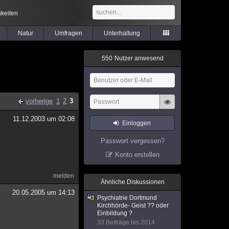
keiten
Natur
Umfragen
Unterhaltung
5
5
0
Nutzer anwesend
vorherige
1
2
3
11.12.2003 um 02:08
Einloggen
Passwort vergessen?
Konto erstellen
melden
Ähnliche Diskussionen
20.05.2005 um 14:13
Psychiatrie Dortmund
Kirchhörde- Geist ?? oder
Einbildung ?
33 Beiträge bis 2014