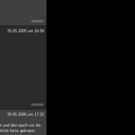
melden
20.05.2005 um 16:59
melden
20.05.2005 um 17:32
n und den rauch vor die
liche fotos geknipst.