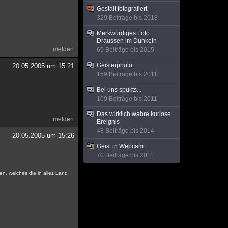
Gestalt fotografiert
329 Beiträge bis 2013
Merkwürdiges Foto
Draussen im Dunkeln
melden
69 Beiträge bis 2015
Geisterphoto
20.05.2005 um 15:21
159 Beiträge bis 2011
Bei uns spukts...
109 Beiträge bis 2011
Das wirklich wahre kuriose
melden
Ereignis
48 Beiträge bis 2014
20.05.2005 um 15:26
Geist in Webcam
70 Beiträge bis 2011
en, welches die in alles Land