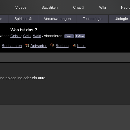
Videos
Statistiken
Chat
Wiki
Neuig
2
le
Spiritualität
Verschwörungen
Technologie
Ufologie
Was ist das ?
wörter:
Geister
,
Geist
,
Wald
▪ Abonnieren:
Feed
E-Mail
Beobachten
Antworten
Suchen
Infos
ne spiegeling oder ein aura