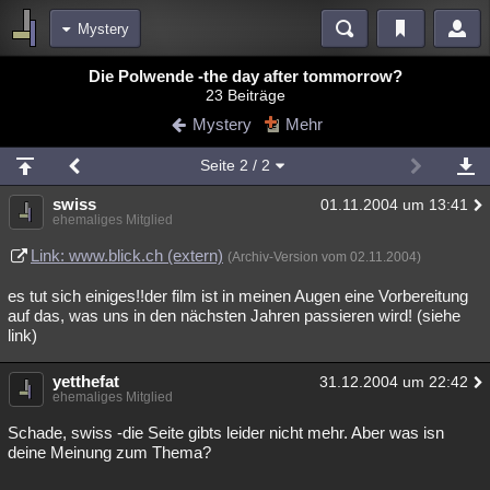
Mystery
Bereiche
Die Polwende -the day after tommorrow?
23 Beiträge
Echtzeit
Diskussionen
Blogs
Videos
Statistiken
Mystery
Mehr
Chat
Wiki
Neuigkeiten
Seite
2
/ 2
meine Rubriken
swiss
01.11.2004 um 13:41
Menschen
Wissenschaft
Politik
Mystery
Kriminalfälle
ehemaliges Mitglied
Spiritualität
Verschwörungen
Technologie
Ufologie
Link: www.blick.ch (extern)
(Archiv-Version vom 02.11.2004)
es tut sich einiges!!der film ist in meinen Augen eine Vorbereitung
Natur
Umfragen
Unterhaltung
auf das, was uns in den nächsten Jahren passieren wird! (siehe
weitere Rubriken
link)
Philosophie
Träume
Orte
Esoterik
Literatur
yetthefat
31.12.2004 um 22:42
ehemaliges Mitglied
Astronomie
Helpdesk
Gruppen
Gaming
Filme
Schade, swiss -die Seite gibts leider nicht mehr. Aber was isn
Musik
Clash
Verbesserungen
Allmystery
English
deine Meinung zum Thema?
Übersichten