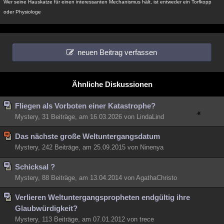
Wer seine Hauskatze für einen interessanten Mechanismus hält, ist entweder ein Torfkopp
Besucht
Teilgenommen
Alle
Neue
Geschlossen
oder Physiologe
Lesenswert
Schlüsselwörter
neuen Beitrag verfassen
Ähnliche Diskussionen
Fliegen als Vorboten einer Katastrophe?
Mystery, 31 Beiträge, am 16.03.2026 von LindaLind
Das nächste große Weltuntergangsdatum
Mystery, 242 Beiträge, am 25.09.2015 von Ninenya
Schicksal ?
Mystery, 88 Beiträge, am 13.04.2014 von AgathaChristo
Verlieren Weltuntergangspropheten endgültig ihre
Glaubwürdigkeit?
Mystery, 113 Beiträge, am 07.01.2012 von trece