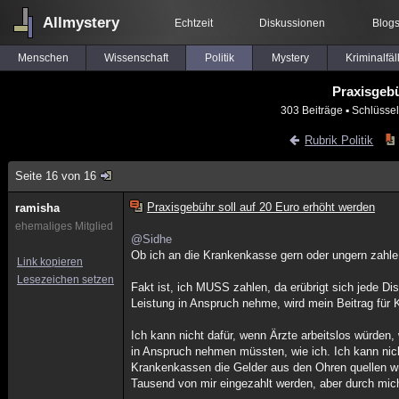
Allmystery
Echtzeit
Diskussionen
Blog
Menschen
Wissenschaft
Politik
Mystery
Kriminalfäl
Praxisgebü
303 Beiträge
▪ Schlüssel
Rubrik Politik
Seite 16 von 16
Praxisgebühr soll auf 20 Euro erhöht werden
ramisha
ehemaliges Mitglied
@Sidhe
Ob ich an die Krankenkasse gern oder ungern zahle, 
Link kopieren
Lesezeichen setzen
Fakt ist, ich MUSS zahlen, da erübrigt sich jede Di
Leistung in Anspruch nehme, wird mein Beitrag fü
Ich kann nicht dafür, wenn Ärzte arbeitslos würden
in Anspruch nehmen müssten, wie ich. Ich kann nich
Krankenkassen die Gelder aus den Ohren quellen wür
Tausend von mir eingezahlt werden, aber durch mic