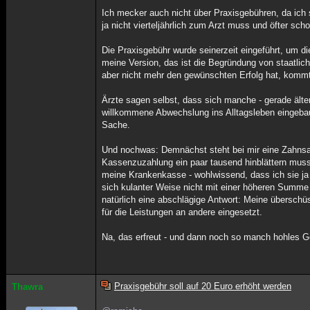
Ich mecker auch nicht über Praxisgebühren, da ich s
ja nicht vierteljährlich zum Arzt muss und öfter scho
Die Praxisgebühr wurde seinerzeit eingeführt, um di
meine Version, das ist die Begründung von staatlich
aber nicht mehr den gewünschten Erfolg hat, kommt
Ärzte sagen selbst, dass sich manche - gerade älte
willkommene Abwechslung ins Alltagsleben eingebau
Sache.
Und nochwas: Demnächst steht bei mir eine Zahnsan
Kassenzuzahlung ein paar tausend hinblättern muss
meine Krankenkasse - wohlwissend, dass ich sie j
sich kulanter Weise nicht mit einer höheren Summe e
natürlich eine abschlägige Antwort: Meine übersch
für die Leistungen an andere eingesetzt.
Na, das erfreut - und dann noch so manch hohles Ge
Praxisgebühr soll auf 20 Euro erhöht werden
Thawra