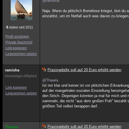
@ramisha
Naja. Wenn du plötzlich Borreliose kriegst, bist du 
einzahlst, um im Notfall auch was davon zu kriegen
dabei seit 2011
Profil anzeigen
Private Nachricht
Link kopieren
Lesezeichen setzen
Praxisgebühr soll auf 20 Euro erhöht werden
ramisha
ehemaliges Mitglied
@Thawra
Ist mir klar und keiner ist vor plötzlichen Erkranku
Link kopieren
auf der mangelnden sozialen Einstellung herumgeha
Lesezeichen setzen
den Strich. Diejenigen könnten ja mal für mich un
sammeln, die nicht "aus dem großen Pott" bezahlt w
größten Teil selbst berappen darf.
Praxisgebühr soll auf 20 Euro erhöht werden
Thawra