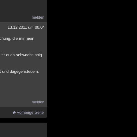
melden
13.12.2011 um 00:04
uchung, die mir mein
ist auch schwachsinnig
mt und dagegensteuern.
melden
vorherige Seite