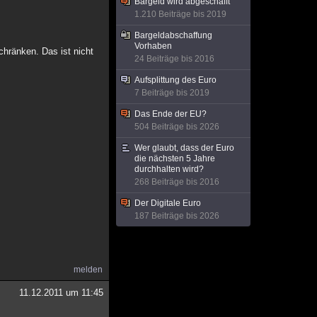
Bargeld wird abgeschafft
1.210 Beiträge bis 2019
Bargeldabschaffung
Vorhaben
chränken. Das ist nicht
24 Beiträge bis 2016
Aufsplittung des Euro
7 Beiträge bis 2019
Das Ende der EU?
504 Beiträge bis 2026
Wer glaubt, dass der Euro
die nächsten 5 Jahre
durchhalten wird?
268 Beiträge bis 2016
Der Digitale Euro
187 Beiträge bis 2026
melden
11.12.2011 um 11:45