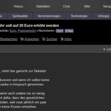
s
Videos
Statistiken
Chat
Wiki
Neuig
le
Spiritualität
Verschwörungen
Technologie
Ufologie
hr soll auf 20 Euro erhöht werden
wörter:
Euro
,
Praxisgebühr
▪ Abonnieren:
Feed
E-Mail
Beobachten
Antworten
Suchen
Infos
vo
steht hier garnicht zur Debatte!
skussion und wenn ich selbst keine
r Kranke in Anspruch genommen.
, wenn auch andere sie so wenig
t dafür, dass den gesetzlichen
den, weil zwar jährlich ein paar
h keine Kosten entstehen.