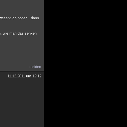
esentlich höher... dann
en, wie man das senken
melden
11.12.2011 um 12:12