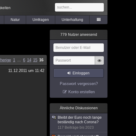
keiten
Natur
Umfragen
Unterhaltung
7
7
9
Nutzer anwesend
rherige
1
...
6
14
15
16
11.12.2011 um 11:42
Einloggen
Passwort vergessen?
Konto erstellen
Ähnliche Diskussionen
Bleibt der Euro noch lange
beständig nach Corona?
117 Beiträge bis 2023