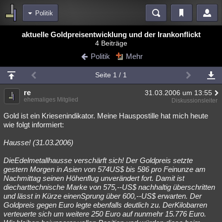
Politik
Bereiche
aktuelle Goldpreisentwicklung und der Irankonflickt
4 Beiträge
Echtzeit
Diskussionen
Blogs
Videos
Statistiken
Politik
Mehr
Chat
Wiki
Neuigkeiten
Seite 1 / 1
meine Rubriken
re
31.03.2006 um 13:55
Menschen
Wissenschaft
Politik
Mystery
Kriminalfälle
ehemaliges Mitglied
Diskussionsleiter
Spiritualität
Verschwörungen
Technologie
Ufologie
Gold ist ein Kriesenindikator. Meine Hauspostille hat mich heute
wie folgt informiert:
Natur
Umfragen
Unterhaltung
Hausse! (31.03.2006)
weitere Rubriken
DieEdelmetallhausse verschärft sich! Der Goldpreis setzte
Philosophie
Träume
Orte
Esoterik
Literatur
gestern Morgen in Asien von 574US$ bis 586 pro Feinunze am
Nachmittag seinen Höhenflug unverändert fort. Damit ist
Astronomie
Helpdesk
Gruppen
Gaming
Filme
diecharttechnische Marke von 575,--US$ nachhaltig überschritten
und lässt in Kürze einenSprung über 600,--US$ erwarten. Der
Musik
Clash
Verbesserungen
Allmystery
English
Goldpreis gegen Euro legte ebenfalls deutlich zu. DerKilobarren
verteuerte sich um weitere 250 Euro auf nunmehr 15.776 Euro.
Übersichten