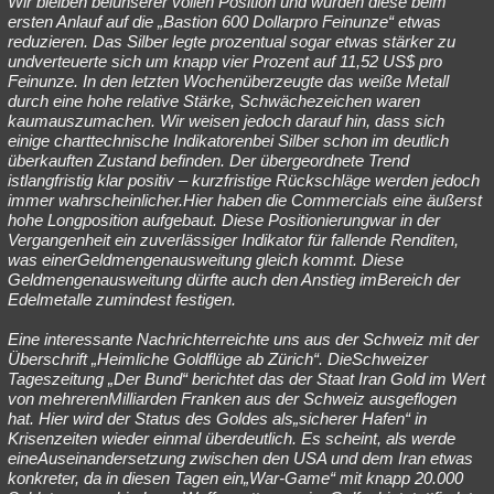
Wir bleiben beiunserer vollen Position und würden diese beim
ersten Anlauf auf die „Bastion 600 Dollarpro Feinunze“ etwas
Besucht
Teilgenommen
Alle
Neue
Geschlossen
reduzieren. Das Silber legte prozentual sogar etwas stärker zu
undverteuerte sich um knapp vier Prozent auf 11,52 US$ pro
Lesenswert
Schlüsselwörter
Feinunze. In den letzten Wochenüberzeugte das weiße Metall
durch eine hohe relative Stärke, Schwächezeichen waren
kaumauszumachen. Wir weisen jedoch darauf hin, dass sich
einige charttechnische Indikatorenbei Silber schon im deutlich
überkauften Zustand befinden. Der übergeordnete Trend
istlangfristig klar positiv – kurzfristige Rückschläge werden jedoch
immer wahrscheinlicher.Hier haben die Commercials eine äußerst
hohe Longposition aufgebaut. Diese Positionierungwar in der
Vergangenheit ein zuverlässiger Indikator für fallende Renditen,
was einerGeldmengenausweitung gleich kommt. Diese
Geldmengenausweitung dürfte auch den Anstieg imBereich der
Edelmetalle zumindest festigen.
Eine interessante Nachrichterreichte uns aus der Schweiz mit der
Überschrift „Heimliche Goldflüge ab Zürich“. DieSchweizer
Tageszeitung „Der Bund“ berichtet das der Staat Iran Gold im Wert
von mehrerenMilliarden Franken aus der Schweiz ausgeflogen
hat. Hier wird der Status des Goldes als„sicherer Hafen“ in
Krisenzeiten wieder einmal überdeutlich. Es scheint, als werde
eineAuseinandersetzung zwischen den USA und dem Iran etwas
konkreter, da in diesen Tagen ein„War-Game“ mit knapp 20.000