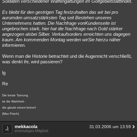
Soldaten verschiedener Waffengattungen im Golfgebietstattfindet.
Es bleibt für den gestrigen Tag festzuhalten das wir bei pro
aurumden umsatzstärksten Tag seit Bestehen unseres
Unternehmens hatten. Die Nachfrage vonKundenseite ist
ungebrochen stark, hier hat die Nachfrage nach Gold stärker
angezogen alsbei Silber. Verkaufsorders erreichten uns dagegen
kaum. Am kommenden Montag werden wirSie hierzu näher
informieren.
Wenn man die Historie betrachtet und die Augennicht verschließt,
was denkt ihr, wird passieren?
lg
Re
Die beste Tarnung
ist die Wahrheit -
die glaubt einem keiner!
(Max Frisch)
mekkacola
31.03.2006 um 13:59
ehemaliges Mitglied