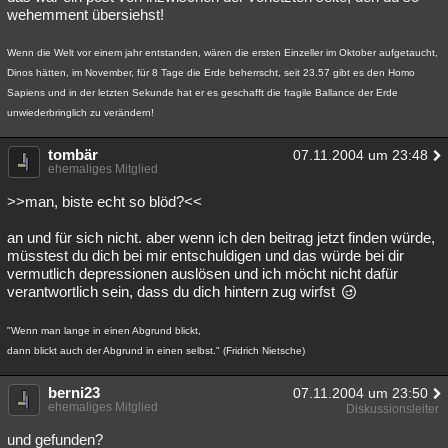
wehemment übersiehst!
Wenn die Welt vor einem jahr entstanden, wären die ersten Einzeller im Oktober aufgetaucht,
Dinos hätten, im November, für 8 Tage die Erde beherrscht, seit 23.57 gibt es den Homo
Sapiens und in der letzten Sekunde hat er es geschafft die fragile Ballance der Erde
unwiederbringlich zu verändern!
tombär
07.11.2004 um 23:48
ehemaliges Mitglied
>>man, biste echt so blöd?<<
an und für sich nicht. aber wenn ich den beitrag jetzt finden würde,
müsstest du dich bei mir entschuldigen und das würde bei dir
vermutlich depressionen auslösen und ich möcht nicht dafür
verantwortlich sein, dass du dich hintern zug wirfst
"Wenn man lange in einen Abgrund blickt,
dann blickt auch der Abgrund in einen selbst." (Fridrich Nietsche)
berni23
07.11.2004 um 23:50
ehemaliges Mitglied
Diskussionsleiter
und gefunden?