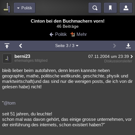
Politik
Bereiche
Cinton bei den Buchmachern vorn!
46 Beiträge
Echtzeit
Diskussionen
Blogs
Videos
Statistiken
Politik
Mehr
Chat
Wiki
Neuigkeiten
2
Seite
3
/ 3
meine Rubriken
berni23
07.11.2004 um 23:39
Menschen
Wissenschaft
Politik
Mystery
Kriminalfälle
ehemaliges Mitglied
Diskussionsleiter
Spiritualität
Verschwörungen
Technologie
Ufologie
bleib lieber beim autofahren, denn lesen kannste neben
geographie, mathe, politische weltkunde, geschichte, physik und
marktwirtschaft(und das sind nur die wenigen posts, die ich von dir
Natur
Umfragen
Unterhaltung
gelesen habe) nicht!
weitere Rubriken
Philosophie
Träume
Orte
Esoterik
Literatur
"
@tom
Astronomie
Helpdesk
Gruppen
Gaming
Filme
seit 51 jahren, du leuchte!
schon mal was davon gehört, das einige grosse unternehmen, vor
Musik
Clash
Verbesserungen
Allmystery
English
der einführung des internets, schon existiert haben?"
Übersichten