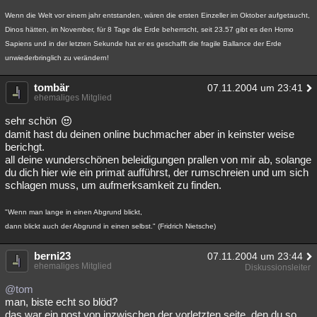
Besucht
Teilgenommen
Alle
Neue
Geschlossen
Wenn die Welt vor einem jahr entstanden, wären die ersten Einzeller im Oktober aufgetaucht,
Dinos hätten, im November, für 8 Tage die Erde beherrscht, seit 23.57 gibt es den Homo
Lesenswert
Schlüsselwörter
Sapiens und in der letzten Sekunde hat er es geschafft die fragile Ballance der Erde
unwiederbringlich zu verändern!
tombär
07.11.2004 um 23:41
ehemaliges Mitglied
sehr schön
damit hast du deinen online buchmacher aber in keinster weise
berichgt.
all deine wunderschönen beleidigungen prallen von mir ab, solange
du dich hier wie ein primat aufführst, der rumschreien und um sich
schlagen muss, um aufmerksamkeit zu finden.
"Wenn man lange in einen Abgrund blickt,
dann blickt auch der Abgrund in einen selbst." (Fridrich Nietsche)
berni23
07.11.2004 um 23:44
ehemaliges Mitglied
Diskussionsleiter
@tom
man, biste echt so blöd?
das war ein post von inzwischen der vorletzten seite, den du so