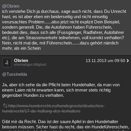
@Obrien
ich verstehe Dich ja durchaus, sage auch nicht, dass Du Unrecht
hast, es ist aber eben ein beiderseitig und nicht einseitig
verursachtes Problem......also jetzt nicht explizit Dein Beispiel,
sondern generell. Die, die Autofahren haben Führerschein,
bedeutet dies, dass sich alle (Fussgänger, Radfahrer, Autofahrer
etc), die am Strassenverkehr teilnehmen, voll korrekt verhalten?
Nein, nicht mal die, mit Führerschein.......dazu gehört nämlich
mehr, als ein Schein
Obrien
13.11.2013 um 09:50
ehemaliges Mitglied
@Tussinelda
Ja, aber ich sehe da die Pflicht beim Hundehalter, da man von
einem Laien nicht erwarten kann, sich immer stets richtig
gegenüber Hunden zu verhalten.
http://www.hunderecht.eu/hundegesetz/deutsches-
hunderecht/17-die-haftung-des-tierhalters
Gibt mir da Recht. Das ist der saure Apfel in den Hundehalter
beissen müssen. Sicher hast du recht, das ein Hundeführerschein,