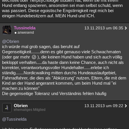
wechselt oder Tierpsychologie studiert hat, wenn sie mit ihrem
Hund entlang spazieren, ansonsten sei man selbst schuld, wenn
Besucht
Teilgenommen
Alle
Neue
Geschlossen
was passiert. Diese egoistische Engstirnigkeit regt mich bei
einigen Hundebesitzern auf. MEiN Hund und ICH.
Lesenswert
Schlüsselwörter
Tussinelda
13.11.2013 um 06:35
anwesend
@Obrien
ich würde mal grob sagen, das beruht auf
Gegenseitigkeit........denn es gibt genauso viele Schwachmaten
(oder gar mehr
), die keinen Hund haben und sich auch völlig
bekloppt verhalten.....da haste dann keine Chance, auch nicht als
korrekter, verantwortungsvoller Hundehalter......erlebe ich
ständig.......Nordicwalking mitten durchs Hundeauslaufgebiet,
Fahrradfahrer, die dies als "Abkürzung" nutzen, Eltern, die mit dem
Kind an der Hand angerannt kommen, um beim Hund mal "ei
machen zu können"
Die gegenseitige Toleranz und Verständnis fehlen häufig
Obrien
13.11.2013 um 09:22
ehemaliges Mitglied
@Tussinelda