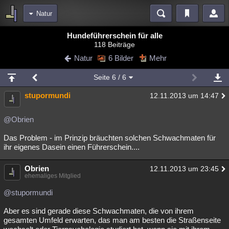
Natur
Bereiche
Hundeführerschein für alle
118 Beiträge
Echtzeit
Diskussionen
Blogs
Videos
Statistiken
Natur
6 Bilder
Mehr
Chat
Wiki
Neuigkeiten
Seite
6
/ 6
meine Rubriken
stupormundi
12.11.2013 um 14:47
Menschen
Wissenschaft
Politik
Mystery
Kriminalfälle
Spiritualität
Verschwörungen
Technologie
Ufologie
@Obrien
Das Problem - im Prinzip bräuchten solchen Schwachmaten für
Natur
Umfragen
Unterhaltung
ihr eigenes Dasein einen Führerschein....
weitere Rubriken
Obrien
Philosophie
Träume
Orte
Esoterik
12.11.2013 um 23:45
Literatur
ehemaliges Mitglied
Astronomie
Helpdesk
Gruppen
Gaming
Filme
@stupormundi
Musik
Clash
Verbesserungen
Allmystery
English
Aber es sind gerade diese Schwachmaten, die von ihrem
gesamten Umfeld erwarten, das man am besten die Straßenseite
Übersichten