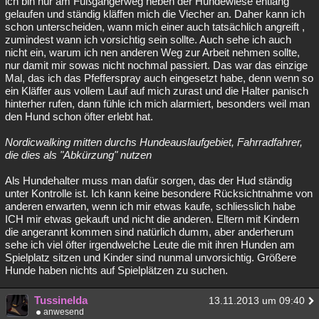
ich bin nur am Fußgängerweg neben der Hundewiese entlang
gelaufen und ständig kläffen mich die Viecher an. Daher kann ich
schon unterscheiden, wann mich einer auch tatsächlich angreift ,
zumindest wann ich vorsichtig sein sollte. Auch sehe ich auch
nicht ein, warum ich nen anderen Weg zur Arbeit nehmen sollte,
nur damit mir sowas nicht nochmal passiert. Das war das einzige
Mal, das ich das Pfefferspray auch eingesetzt habe, denn wenn so
ein Kläffer aus vollem Lauf auf mich zurast und die Halter panisch
hinterher rufen, dann fühle ich mich alarmiert, besonders weil man
den Hund schon öfter erlebt hat.
Nordicwalking mitten durchs Hundeauslaufgebiet, Fahrradfahrer,
die dies als "Abkürzung" nutzen
Als Hundehalter muss man dafür sorgen, das der Hud ständig
unter Kontrolle ist. Ich kann keine besondere Rücksichtnahme von
anderen erwarten, wenn ich mir etwas kaufe, schliesslich habe
ICH mir etwas gekauft und nicht die anderen. Eltern mit Kindern
die angerannt kommen sind natürlich dumm, aber anderherum
sehe ich viel öfter irgendwelche Leute die mit ihren Hunden am
Spielplatz sitzen und Kinder sind nunmal unvorsichtig. Größere
Hunde haben nichts auf Spielplätzen zu suchen.
Tussinelda
13.11.2013 um 09:40
anwesend