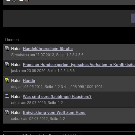
Themen
Natur:
Hundeführerschein für alle
Silwatscha
am 11.07.2013, Seite:
1
2
3
4
5
6
Natur:
Frage an Hundeexperten: typisches Verhalten in Konfliktsit
jaska
am 23.09.2020, Seite:
1
2
3
4
5
6
Natur:
Hunde
dog
am 05.05.2011, Seite:
1
2
3
4
...
998
999
1000
1001
Natur:
Was sind eure (Lieblings) Haustiere?
orlets
am 28.07.2026, Seite:
1
2
Natur:
Entwicklung vom Wolf zum Hund
cebrax
am 02.07.2012, Seite:
1
2