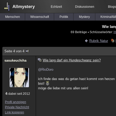
Allmystery
Echtzeit
Diskussionen
Blogs
Menschen
Wissenschaft
Politik
Mystery
Kriminalfäl
Wie lan
69 Beiträge
▪ Schlüsselwörter:
H
Rubrik Natur
Seite 4 von 4
Wie lang darf ein Hundeschwanz sein?
sasukeuchiha
@RioDoro
ich finde das was du getan hast kommt von herzen u
bist!
möge die liebe mit uns allen sein!
dabei seit 2012
Profil anzeigen
Private Nachricht
Link kopieren