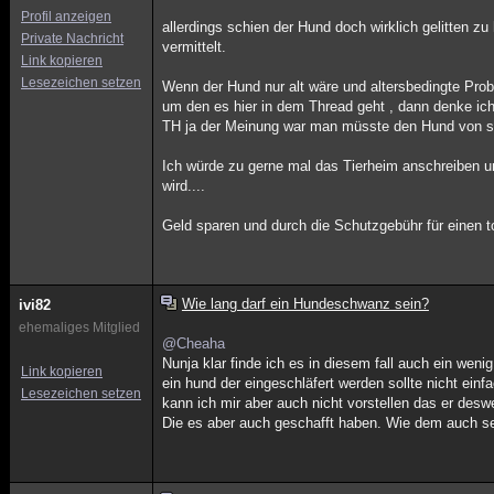
Profil anzeigen
allerdings schien der Hund doch wirklich gelitten 
Private Nachricht
vermittelt.
Link kopieren
Lesezeichen setzen
Wenn der Hund nur alt wäre und altersbedingte Prob
um den es hier in dem Thread geht , dann denke ich
TH ja der Meinung war man müsste den Hund von s
Ich würde zu gerne mal das Tierheim anschreiben und
wird....
Geld sparen und durch die Schutzgebühr für einen 
Wie lang darf ein Hundeschwanz sein?
ivi82
ehemaliges Mitglied
@Cheaha
Nunja klar finde ich es in diesem fall auch ein weni
Link kopieren
ein hund der eingeschläfert werden sollte nicht ein
Lesezeichen setzen
kann ich mir aber auch nicht vorstellen das er des
Die es aber auch geschafft haben. Wie dem auch sei