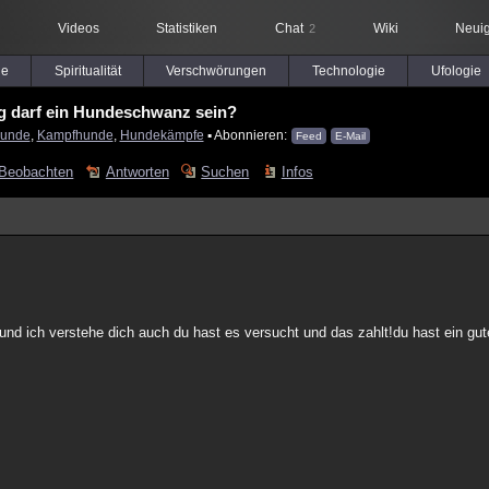
Videos
Statistiken
Chat
Wiki
Neuig
2
le
Spiritualität
Verschwörungen
Technologie
Ufologie
g darf ein Hundeschwanz sein?
unde
,
Kampfhunde
,
Hundekämpfe
▪ Abonnieren:
Feed
E-Mail
Beobachten
Antworten
Suchen
Infos
nd ich verstehe dich auch du hast es versucht und das zahlt!du hast ein gute