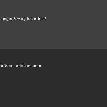
chfragen. Sowas geht ja nicht an!
 die Narkose nicht überstanden