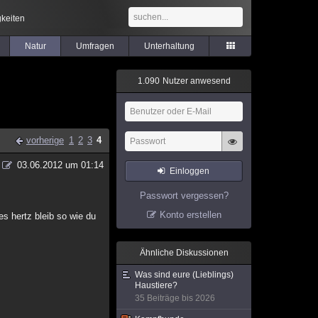
keiten
Natur
Umfragen
Unterhaltung
1
.
0
9
0
Nutzer anwesend
vorherige
1
2
3
4
03.06.2012 um 01:14
Einloggen
Passwort vergessen?
Konto erstellen
s hertz bleib so wie du
Ähnliche Diskussionen
Was sind eure (Lieblings)
Haustiere?
35 Beiträge bis 2026