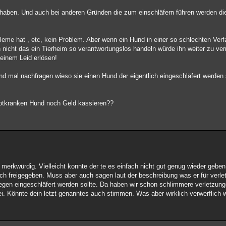
zu haben. Und auch bei anderen Gründen die zum einschläfern führen werden di
leme hat , etc, kein Problem. Aber wenn ein Hund in einer so schlechten Verf
 nicht das ein Tierheim so verantwortungslos handeln würde ihn weiter zu ver
einem Leid erlösen!
 mal nachfragen wieso sie einen Hund der eigentlich eingeschläfert werden so
totkranken Hund noch Geld kassieren??
g merkwürdig. Vielleicht konnte der te es einfach nicht gut genug wieder geben.
fach freigegeben. Muss aber auch sagen laut der beschreibung was er für verl
wegen eingeschläfert werden sollte. Da haben wir schon schlimmere verletzun
. Könnte dein letzt genanntes auch stimmen. Was aber wirklich verwerflich 