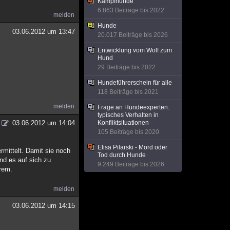
Kampfhunde
6.863 Beiträge bis 2022
melden
Hunde
03.06.2012 um 13:47
20.017 Beiträge bis 2026
Entwicklung vom Wolf zum
Hund
29 Beiträge bis 2022
Hundeführerschein für alle
118 Beiträge bis 2021
melden
Frage an Hundeexperten:
typisches Verhalten in
03.06.2012 um 14:04
Konfliktsituationen
105 Beiträge bis 2020
Elisa Pilarski - Mord oder
rmittelt. Damit sie noch
Tod durch Hunde
nd es auf sich zu
9.249 Beiträge bis 2026
rem.
melden
03.06.2012 um 14:15