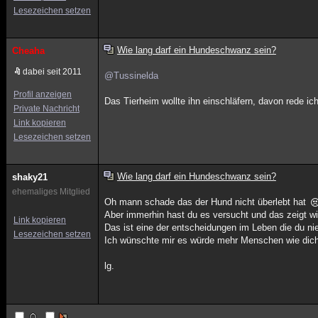
Lesezeichen setzen
Wie lang darf ein Hundeschwanz sein?
Cheaha
dabei seit 2011
@Tussinelda
Profil anzeigen
Das Tierheim wollte ihn einschläfern, davon rede ic
Private Nachricht
Link kopieren
Lesezeichen setzen
Wie lang darf ein Hundeschwanz sein?
shaky21
ehemaliges Mitglied
Oh mann schade das der Hund nicht überlebt hat
Aber immerhin hast du es versucht und das zeigt wie
Link kopieren
Das ist eine der entscheidungen im Leben die du nie
Lesezeichen setzen
Ich wünschte mir es würde mehr Menschen wie dic
lg.