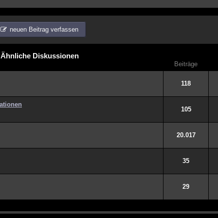
neuen Beitrag verfassen
Ähnliche Diskussionen
Beiträge
118
uationen
105
20.017
35
29