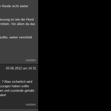
e Hunde nicht weiter
assung ist wie der Hund
mitteln. Vor allem da das
llte, weiter vermittelt
melden
03.06.2012 um 14:31
 ? Aber sicherlich wird
etzungen haben sollte
gen und zustände gehabt.
wäre!
melden