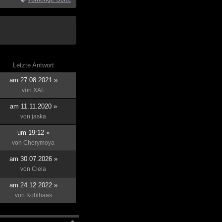
Letzte Antwort
am 27.08.2021 »
von
XAE
am 11.11.2020 »
von
jaska
um 19:12 »
von
Cherymoya
am 30.07.2026 »
von
Ciela
am 24.12.2022 »
von
Kohlhaas