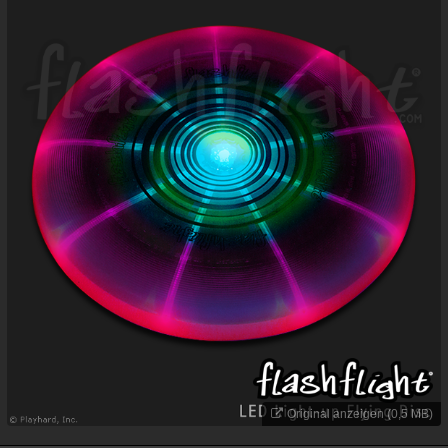
Besucht
Teilgenommen
Alle
Neue
Geschlossen
Lesenswert
Schlüsselwörter
Original anzeigen (0,5 MB)