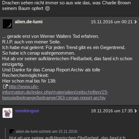
Drachen sehen nicht immer so aus wie das, was Charlie Brown
seinem Baum opfert
alien.de-lumi
15.11.2016 um 00:21
... gerade erst von Werner Walters Tod erfahren.
R.I.P. auch von meiner Seite.
Ich habe mal gelernt: Für jeden Trend gibt es ein Gegentrend.
So habe ich cenap wahrgenommen.
Hut ab vor seiner aufklärerischen Fleißarbeit, das fand ich schon
einzigartig.
Und Danke für das Cenap Report Archiv als tolle
Recherchemöglichkeit:
Hier schon mal bis Nr 138:
http://www.ufo-
information.de/index.php/materialien/zeitschriften/19-
beispielbeitraege/beitraege/363-cenap-report-archiv
smokingun
18.11.2016 um 17:35
alien.de-lumi schrieb am 15.11.2016:
Hut ab vor seiner aufklärerischen Fleißarbeit, das fand ich