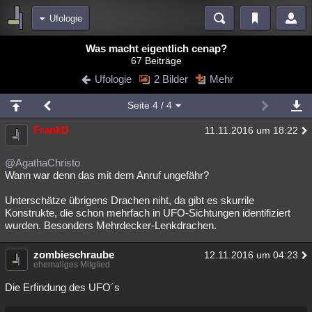
Ufologie
Bereiche
Was macht eigentlich cenap?
67 Beiträge
Echtzeit
Diskussionen
Blogs
Videos
Statistiken
Ufologie
2 Bilder
Mehr
Chat
Wiki
Neuigkeiten
Seite
4
/ 4
meine Rubriken
FrankD
11.11.2016 um 18:22
Menschen
Wissenschaft
Politik
Mystery
Kriminalfälle
Spiritualität
Verschwörungen
Technologie
Ufologie
@AgathaChristo
Wann war denn das mit dem Anruf ungefähr?
Natur
Umfragen
Unterhaltung
Unterschätze übrigens Drachen niht, da gibt es skurrile
weitere Rubriken
Konstrukte, die schon mehrfach in UFO-Sichtungen identifiziert
wurden. Besonders Mehrdecker-Lenkdrachen.
Philosophie
Träume
Orte
Esoterik
Literatur
zombieschraube
12.11.2016 um 04:23
Astronomie
Helpdesk
Gruppen
Gaming
Filme
ehemaliges Mitglied
Musik
Clash
Verbesserungen
Allmystery
English
Die Erfindung des UFO´s
Übersichten