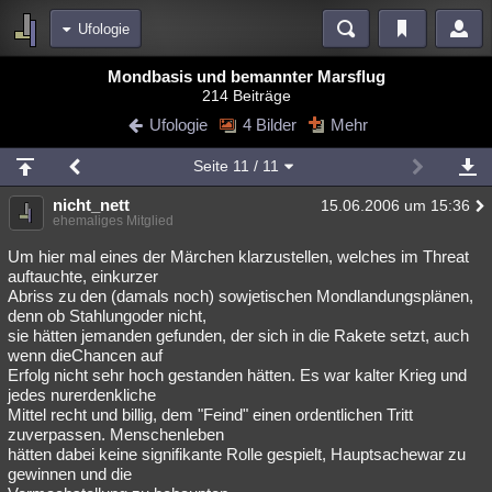
Ufologie
Bereiche
Mondbasis und bemannter Marsflug
214 Beiträge
Echtzeit
Diskussionen
Blogs
Videos
Statistiken
Ufologie
4 Bilder
Mehr
Chat
Wiki
Neuigkeiten
3
Seite
11
/ 11
meine Rubriken
nicht_nett
15.06.2006 um 15:36
Menschen
Wissenschaft
Politik
Mystery
Kriminalfälle
ehemaliges Mitglied
Spiritualität
Verschwörungen
Technologie
Ufologie
Um hier mal eines der Märchen klarzustellen, welches im Threat
auftauchte, einkurzer
Abriss zu den (damals noch) sowjetischen Mondlandungsplänen,
Natur
Umfragen
Unterhaltung
denn ob Stahlungoder nicht,
weitere Rubriken
sie hätten jemanden gefunden, der sich in die Rakete setzt, auch
wenn dieChancen auf
Philosophie
Träume
Orte
Esoterik
Literatur
Erfolg nicht sehr hoch gestanden hätten. Es war kalter Krieg und
jedes nurerdenkliche
Astronomie
Helpdesk
Gruppen
Gaming
Filme
Mittel recht und billig, dem "Feind" einen ordentlichen Tritt
zuverpassen. Menschenleben
Musik
Clash
Verbesserungen
Allmystery
English
hätten dabei keine signifikante Rolle gespielt, Hauptsachewar zu
gewinnen und die
Übersichten