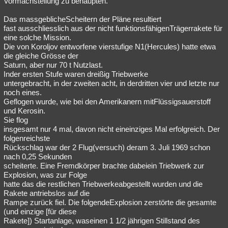
Vormachstellung zu behaupten.
Besucht
Teilgenommen
Alle
Neue
Geschlossen
Das massgeblicheScheitern der Pläne resultiert
fast ausschliesslich aus der nicht funktionsfähigenTrägerrakete für
Lesenswert
Schlüsselwörter
eine solche Mission.
Die von Koroljov entworfene vierstufige N1(Hercules) hatte etwa
die gleiche Grösse der
Saturn, aber nur 70 t Nutzlast.
Inder ersten Stufe waren dreißig Triebwerke
untergebracht, in der zweiten acht, in derdritten vier und letzte nur
noch eines.
Geflogen wurde, wie bei den Amerikanern mitFlüssigsauerstoff
und Kerosin.
Sie flog
insgesamt nur 4 mal, davon nicht eineinziges Mal erfolgreich. Der
folgenreichste
Rückschlag war der 2 Flug(versuch) deram 3. Juli 1969 schon
nach 0,25 Sekunden
scheiterte. Eine Fremdkörper brachte dabeiein Triebwerk zur
Explosion, was zur Folge
hatte das die restlichen Triebwerkeabgestellt wurden und die
Rakete antriebslos auf die
Rampe zurück fiel. Die folgendeExplosion zerstörte die gesamte
(und einzige [für diese
Rakete]) Startanlage, waseinen 1 1/2 jährigen Stillstand des