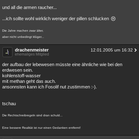
und all die armen raucher...
...ich sollte wohl wirklich weniger der pillen schlucken
Die Jahre machen zwar älter,
aber nicht unbedingt klüger...
drachenmeister
12.01.2005 um 16:32
ehemaliges Mitglied
der aufbau der lebewesen müsste eine ähnliche wie bei den
erdwesen sein.
kohlenstoff-wasser
mit methan geht das auch.
ansonnsten kann ich Fosolif nut zustimmen :-).
tschau
Die Rechtschreibregeln sind dran schuld...
Eine bessere Realität ist nur einen Gedanken entfernt!