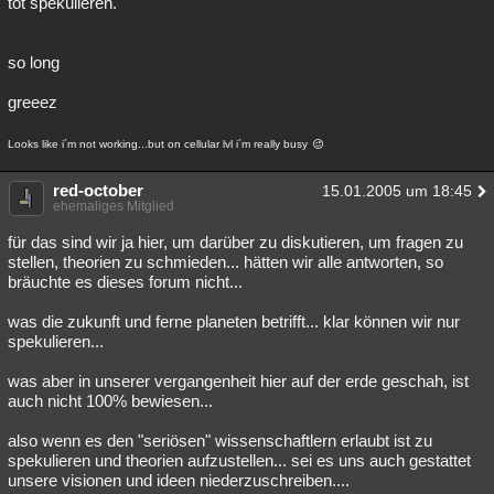
tot spekulieren.
so long
greeez
Looks like i´m not working...but on cellular lvl i´m really busy
red-october
15.01.2005 um 18:45
ehemaliges Mitglied
für das sind wir ja hier, um darüber zu diskutieren, um fragen zu
stellen, theorien zu schmieden... hätten wir alle antworten, so
bräuchte es dieses forum nicht...
was die zukunft und ferne planeten betrifft... klar können wir nur
spekulieren...
was aber in unserer vergangenheit hier auf der erde geschah, ist
auch nicht 100% bewiesen...
also wenn es den "seriösen" wissenschaftlern erlaubt ist zu
spekulieren und theorien aufzustellen... sei es uns auch gestattet
unsere visionen und ideen niederzuschreiben....