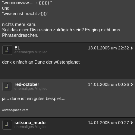
"wooooowww..... :-))))))) "
und
"wissen ist macht :-))))"
nichts mehr kam.
Soll das einer Diskussion zuträglich sein? Es ging nicht ums
Phrasendreschen.
EL
13.01.2005 um 22:32
ehemaliges Mitglied
denk einfach an Dune der wüstenplanet
red-october
14.01.2005 um 00:26
ehemaliges Mitglied
ja... dune ist ein gutes beispiel.....
www.sogno55.com
setsuna_mudo
14.01.2005 um 00:27
ehemaliges Mitglied