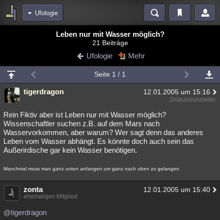
Ufologie
Bereiche
Leben nur mit Wasser möglich?
21 Beiträge
Echtzeit
Diskussionen
Blogs
Videos
Statistiken
Ufologie
Mehr
Chat
Wiki
Neuigkeiten
Seite 1 / 1
meine Rubriken
tigerdragon
12.01.2005 um 15:16
Menschen
Wissenschaft
Politik
Mystery
Kriminalfälle
Diskussionsleiter
Spiritualität
Verschwörungen
Technologie
Ufologie
Rein Fiktiv aber ist Leben nur mit Wasser möglich?
Wissenschaftler suchen z.B. auf dem Mars nach
Wasservorkommen, aber warum? Wer sagt denn das anderes
Natur
Umfragen
Unterhaltung
Leben vom Wasser abhängt. Es könnte doch auch sein das
weitere Rubriken
Außerirdische gar kein Wasser benötigen.
Philosophie
Träume
Orte
Esoterik
Literatur
Manchmal muss man ganz unten anfangen um ganz nach oben zu gelangen.
Astronomie
Helpdesk
Gruppen
Gaming
Filme
zonta
12.01.2005 um 15:40
ehemaliges Mitglied
Musik
Clash
Verbesserungen
Allmystery
English
@tigerdragon
Übersichten