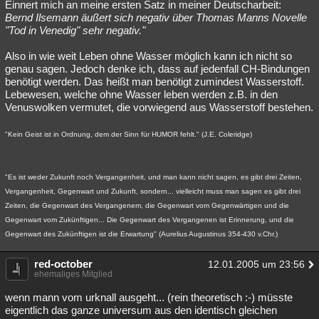
Einnert mich an meine ersten Satz in meiner Deutscharbeit:
Bernd Ilsemann äußert sich negativ über Thomas Manns Novelle
"Tod in Venedig" sehr negativ."
Also in wie weit Leben ohne Wasser möglich kann ich nicht so
genau sagen. Jedoch denke ich, dass auf jedenfall CH-Bindungen
benötigt werden. Das heißt man benötigt zumindest Wasserstoff.
Lebewesen, welche ohne Wasser leben werden z.B. in den
Venuswolken vermutet, die vorwiegend aus Wasserstoff bestehen.
"Kein Geist ist in Ordnung, dem der Sinn für HUMOR fehlt." (J.E. Coleridge)
"Es ist weder Zukunft noch Vergangenheit, und man kann nicht sagen, es gibt drei Zeiten,
Vergangenheit, Gegenwart und Zukunft, sondern... vielleicht muss man sagen es gibt drei
Zeiten, die Gegenwart des Vergangenem, die Gegenwart vom Gegenwärtigen und die
Gegenwart vom Zukünftigen... Die Gegenwart des Vergangenen ist Erinnerung, und die
Gegenwart des Zukünftigen ist die Erwartung" (Aurelius Augustinus 354-430 v.Chr.)
red-october
12.01.2005 um 23:56
ehemaliges Mitglied
wenn mann vom urknall ausgeht... (rein theoretisch :-) müsste
eigentlich das ganze universum aus den identisch gleichen