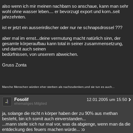
also wenn ich mir meinen nachbarn so anschaue, kann man sehr
Besucht
Teilgenommen
Alle
Neue
Geschlossen
wohl ohne wasser leben.... er bevorzugt export und korn..seit
jahrzehnten.
Lesenswert
Schlüsselwörter
ist er jetzt ein ausserirdischer oder nur ne schnapsdrossel ???
aber mal im ernst...deine vermutung macht natürlich sinn, der
gesamte körperaufbau kann total in seiner zusammensetzung,
und damit auch seinen
bedürfnissen, von unserem abweichen.
Gruss Zonta
Manche Menschen würden eher sterben als nachzudenken,und sie tun es auch...
Fosolif
12.01.2005 um 15:50
ehemaliges Mitglied
ja, solange die nicht n körper haben der zu 90% aus methan
besteht, bin ich somit auch einverstanden...
...mann stelle sich nur mal vor, was da abgienge, wenn man da die
entdeckung des feuers machen würde... :o