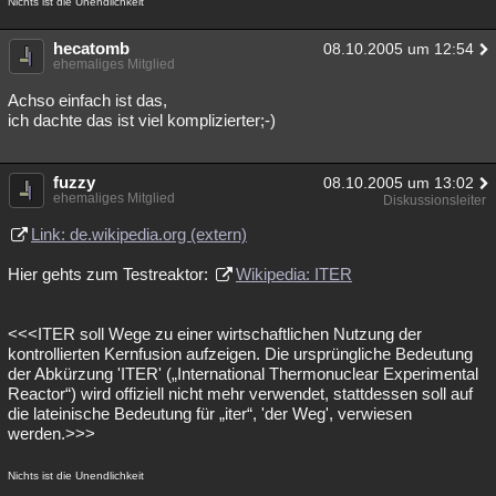
Nichts ist die Unendlichkeit
hecatomb
08.10.2005 um 12:54
ehemaliges Mitglied
Achso einfach ist das,
ich dachte das ist viel komplizierter;-)
fuzzy
08.10.2005 um 13:02
ehemaliges Mitglied
Diskussionsleiter
Link: de.wikipedia.org (extern)
Hier gehts zum Testreaktor:
Wikipedia: ITER
<<<ITER soll Wege zu einer wirtschaftlichen Nutzung der
kontrollierten Kernfusion aufzeigen. Die ursprüngliche Bedeutung
der Abkürzung 'ITER' („International Thermonuclear Experimental
Reactor“) wird offiziell nicht mehr verwendet, stattdessen soll auf
die lateinische Bedeutung für „iter“, 'der Weg', verwiesen
werden.>>>
Nichts ist die Unendlichkeit