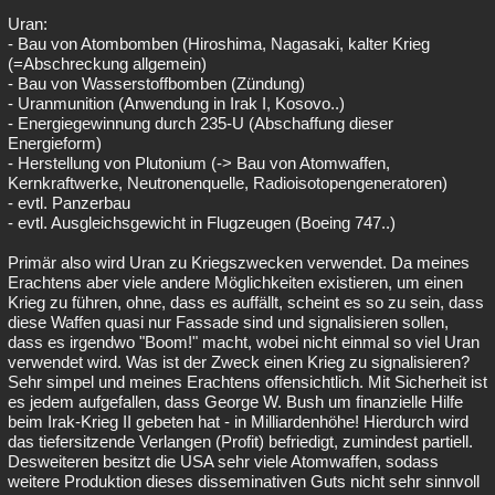
Uran:
- Bau von Atombomben (Hiroshima, Nagasaki, kalter Krieg
(=Abschreckung allgemein)
- Bau von Wasserstoffbomben (Zündung)
- Uranmunition (Anwendung in Irak I, Kosovo..)
- Energiegewinnung durch 235-U (Abschaffung dieser
Energieform)
- Herstellung von Plutonium (-> Bau von Atomwaffen,
Kernkraftwerke, Neutronenquelle, Radioisotopengeneratoren)
- evtl. Panzerbau
- evtl. Ausgleichsgewicht in Flugzeugen (Boeing 747..)
Primär also wird Uran zu Kriegszwecken verwendet. Da meines
Erachtens aber viele andere Möglichkeiten existieren, um einen
Krieg zu führen, ohne, dass es auffällt, scheint es so zu sein, dass
diese Waffen quasi nur Fassade sind und signalisieren sollen,
dass es irgendwo "Boom!" macht, wobei nicht einmal so viel Uran
verwendet wird. Was ist der Zweck einen Krieg zu signalisieren?
Sehr simpel und meines Erachtens offensichtlich. Mit Sicherheit ist
es jedem aufgefallen, dass George W. Bush um finanzielle Hilfe
beim Irak-Krieg II gebeten hat - in Milliardenhöhe! Hierdurch wird
das tiefersitzende Verlangen (Profit) befriedigt, zumindest partiell.
Desweiteren besitzt die USA sehr viele Atomwaffen, sodass
weitere Produktion dieses disseminativen Guts nicht sehr sinnvoll