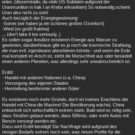
wäre. (disseminativ, da viele US-Soldaten aufgrund der
Uranmunition in Irak I an Krebs erkrankten) So notwendig scheint
Uran also nicht zu sein!
Auch bezüglich der Energiegewinnung:
-Sonne (wir haben ja ein schönes großes Ozonloch)
-Wind (es grüßt Katrina)
... (don't take it too seriously..)
Es sollen sogar Ansätze existieren Energie aus Wasser zu
gewinnen, darüberhinaus gibt es ja noch die kosmische Strahlung,
die man evtl. irgendwann absorbieren könnte - und wenn die Erde
mal komplett im Arsch ist, stirbt die Menschheit aus oder besiedelt
einen anderen Planeten, was allerdings sehr unwahrscheinlich ist.
Erdöl:
- Handel mit anderen Nationen (v.a. China)
- Versorgung des eigenen Staates
- Herstellung bestimmter anderer Güter
Es existieren noch mehr Gründe, doch ist meines Erachtens der
Handel mit China die Maxime! Die Bevölkerung wächst, China
entwickelt sich wirtschaftlich extrem stark. Bald wird es nötig sein,
dass Straßen gebaut werden, dass 500mio. oder mehr Autos mit
Benzin versorgt werden etc.
Dazu wird Erdöl benötigt! Die Nachfrage wird aufgrund des
riesigen Bedarfs extrem hoch sein, was riesen Profite für die