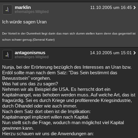
marklin
11.10.2005 um 16:45
ehemaliges Mitglied
Ich würde sagen Uran
Der Vorteil in der Dummheit liegt darin das man sich dumm stellen kann denn das gegenteil ist
schon schwer genug.(General Kater)
antagonismus
14.10.2005 um 15:01
ehemaliges Mitglied
Nunja, bei der Erörterung bezüglich des Interesses an Uran bzw.
Erdöl sollte man nach dem Satz: "Das Sein bestimmt das
Bewusstsein" vorgehen.
Was hat uns das zu sagen?
Nehmen wir als Beispiel die USA. Es herrscht dort ein
Kapitalmangel, was behoben werden muss. Auf welche Art, das ist
fragwürdig. Sei es durch Kriege und profitierende Kriegsindustrie,
durch Ölhandel oder wie auch immer.
Nach dem Satz dort oben ist die Implikation:
Kapitalmangel impliziert willen nach Kapital.
Nun stellt sich die Frage, wodurch man möglichst viel Kapital
gewinnen kann.
Hierzu schauen wir uns die Anwendungen an: