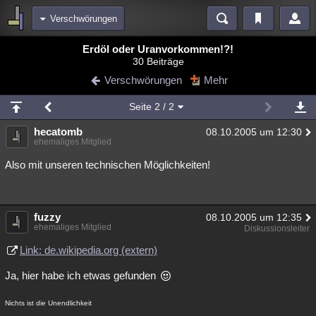
Verschwörungen
Bereiche
Erdöl oder Uranvorkommen!?!
30 Beiträge
Echtzeit
Diskussionen
Blogs
Videos
Statistiken
Verschwörungen
Mehr
Chat
Wiki
Neuigkeiten
Seite
2
/ 2
meine Rubriken
hecatomb
08.10.2005 um 12:30
Menschen
Wissenschaft
Politik
Mystery
Kriminalfälle
ehemaliges Mitglied
Spiritualität
Verschwörungen
Technologie
Ufologie
Also mit unseren technischen Möglichkeiten!
Natur
Umfragen
Unterhaltung
weitere Rubriken
fuzzy
08.10.2005 um 12:35
ehemaliges Mitglied
Diskussionsleiter
Philosophie
Träume
Orte
Esoterik
Literatur
Link: de.wikipedia.org (extern)
Astronomie
Helpdesk
Gruppen
Gaming
Filme
Ja, hier habe ich etwas gefunden
Musik
Clash
Verbesserungen
Allmystery
English
Nichts ist die Unendlichkeit
Übersichten