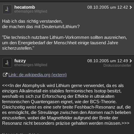
Besucht
Teilgenommen
Alle
Neue
Geschlossen
hecatomb
08.10.2005 um 12:42
ehemaliges Mitglied
Lesenswert
Schlüsselwörter
Hab ich das richtig verstanden,
die machen das mit Deuterium/Lithium?
"Die technisch nutzbare Lithium-Vorkommen sollten ausreichen,
um den Energiebedarf der Menschheit einige tausend Jahre
sicherzustellen."
fuzzy
08.10.2005 um 12:49
ehemaliges Mitglied
Diskussionsleiter
Link: de.wikipedia.org (extern)
<<<In der Atomphysik wird Lithium gerne verwendet, da es als
einziges Alkalimetall ein stabiles fermionisches Isotop besitzt,
weshalb es sich zur Erforschung der Effekte in ultrakalten
fermionischen Quantengasen eignet, wie der BCS-Theorie.
Gleichzeitig weist es eine sehr breite Feshbach-Resonanz auf, die
es ermöglicht, die Streulänge zwischen den Atomen nach belieben
einzustellen, wobei die Magnetfelder aufgrund der Breite der
Resonanz nicht besonders präzise gehalten werden müssen.>>>