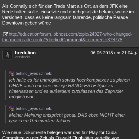
Als Connally sich für den Trade Mart als Ort, an dem JFK eine
Rede halten sollte, einsetzte und durchgesetzte bekam, wurde im
versichert, dass es keine langsam fahrende, politische Parade
Downtown geben würde
http://educationforum.ipbhost.com/topic/24927-who-changed-
the-motorcade-route/?do=findComment&comment=379778
bredulino
06.06.2018 um 21:04
versteckt
behind_eyes schrieb:
Ich halte es für unmöglich sowas hochkomplexes zu planen
OHNE auch nur eine einzige HANDFESTE Spur zu
hinterlassen und es außerdem zuzulassen das Zapruder
möglich war.
behind_eyes schrieb:
Meiner Meinung entspricht genau DAS eben NICHT einer
typischen Geheimdienstaktion.
Wie neue Dokumente belegen war das fair Play for Cuba
Committee zu der Zeit als Oswald Flugblätter verteilte von