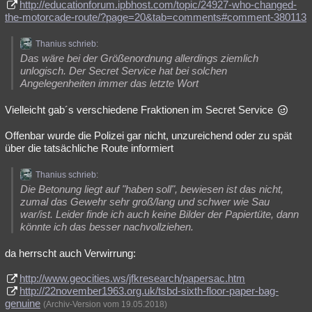
http://educationforum.ipbhost.com/topic/24927-who-changed-
the-motorcade-route/?page=20&tab=comments#comment-380113
Thanius schrieb:
Das wäre bei der Größenordnung allerdings ziemlich
unlogisch. Der Secret Service hat bei solchen
Angelegenheiten immer das letzte Wort
Vielleicht gab´s verschiedene Fraktionen im Secret Service
Offenbar wurde die Polizei gar nicht, unzureichend oder zu spät
über die tatsächliche Route informiert
Thanius schrieb:
Die Betonung liegt auf "haben soll", bewiesen ist das nicht,
zumal das Gewehr sehr groß/lang und schwer wie Sau
war/ist. Leider finde ich auch keine Bilder der Papiertüte, dann
könnte ich das besser nachvollziehen.
da herrscht auch Verwirrung:
http://www.geocities.ws/jfkresearch/papersac.htm
http://22november1963.org.uk/tsbd-sixth-floor-paper-bag-
genuine
(Archiv-Version vom 19.05.2018)