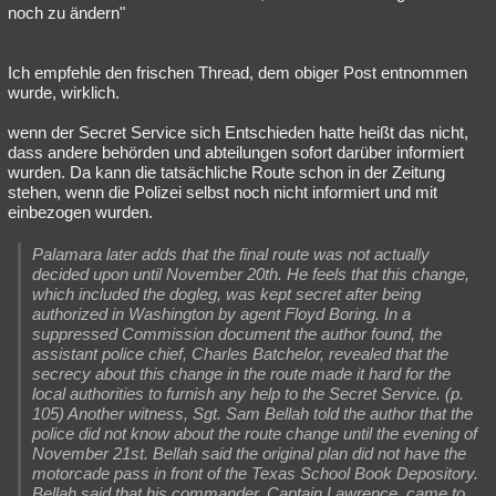
noch zu ändern"
Ich empfehle den frischen Thread, dem obiger Post entnommen
wurde, wirklich.
wenn der Secret Service sich Entschieden hatte heißt das nicht,
dass andere behörden und abteilungen sofort darüber informiert
wurden. Da kann die tatsächliche Route schon in der Zeitung
stehen, wenn die Polizei selbst noch nicht informiert und mit
einbezogen wurden.
Palamara later adds that the final route was not actually
decided upon until November 20th. He feels that this change,
which included the dogleg, was kept secret after being
authorized in Washington by agent Floyd Boring. In a
suppressed Commission document the author found, the
assistant police chief, Charles Batchelor, revealed that the
secrecy about this change in the route made it hard for the
local authorities to furnish any help to the Secret Service. (p.
105) Another witness, Sgt. Sam Bellah told the author that the
police did not know about the route change until the evening of
November 21st. Bellah said the original plan did not have the
motorcade pass in front of the Texas School Book Depository.
Bellah said that his commander, Captain Lawrence, came to