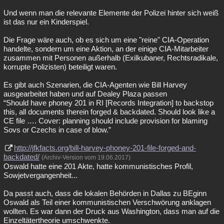
Und wenn man die relevante Elemente der Polizei hinter sich weiß
ist das nur ein Kinderspiel.
Die Frage wäre auch, ob es sich um eine "reine" CIA-Operation
handelte, sondern um eine Aktion, an der einige CIA-Mitarbeiter
zusammen mit Personen außerhalb (Exilkubaner, Rechtsradikale,
korrupte Polizisten) beteiligt waren.
Es gibt auch Szenarien, die CIA-Agenten wie Bill Harvey
ausgearbeitet haben und auf Dealey Plaza passen
“Should have phoney 201 in RI [Records Integration] to backstop
this, all documents therein forged & backdated. Should look like a
CE file …. Cover: planning should include provision for blaming
Sovs or Czechs in case of blow.”
http://jfkfacts.org/bill-harvey-phoney-201-file-forged-and-
backdated/
(Archiv-Version vom 19.06.2017)
Oswald hatte eine 201 Akte, hatte kommunistisches Profil,
Sowjetvergangenheit...
Da passt auch, dass die lokalen Behörden in Dallas zu BEginn
Oswald als Teil einer kommunistischen Verschwörung anklagen
wollten. Es war dann der Druck aus Washington, dass man auf die
Einzeltätertheorie umschwenkte.