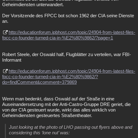
Geheimdiensten unterwandert.
Der Vorsitzende des FPCC bot schon 1962 der CIA seine Dienste
an.
http://educationforum.ipbhost.com/topic/24904-from-latest-files-
fpcc-co-founder-turned-cia-in-%E2%80%9862/?page=1
Robert Steele, der Oswald half, Flugblätter zu verteilen, war FBI-
Informant
http://educationforum.ipbhost.com/topic/24904-from-latest-files-
fpcc-co-founder-turned-cia-in-%E2%80%9862/?
do=findComment&comment=379869
Wenn man bedenkt, dass Oswald auf der Straße in eine
Auseinandersetzung mit der Anti-Castro-Gruppe DRE geriet, die
von der CIA gesteuert wurde, wirkt das alles wirklich von
Geheimdiensten gesteuertes Straßentheater.
Just looking at the photo of LHO passing out flyers above and
considering this ‘lone nut’ was: