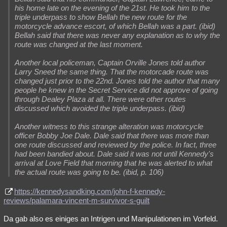
his home late on the evening of the 21st. He took him to the
triple underpass to show Bellah the new route for the
motorcycle advance escort, of which Bellah was a part. (ibid)
Bellah said that there was never any explanation as to why the
route was changed at the last moment.
Another local policeman, Captain Orville Jones told author
Larry Sneed the same thing. That the motorcade route was
changed just prior to the 22nd. Jones told the author that many
people he knew in the Secret Service did not approve of going
through Dealey Plaza at all. There were other routes
discussed which avoided the triple underpass. (ibid)
Another witness to this strange alteration was motorcycle
officer Bobby Joe Dale. Dale said that there was more than
one route discussed and reviewed by the police. In fact, three
had been bandied about. Dale said it was not until Kennedy's
arrival at Love Field that morning that he was alerted to what
the actual route was going to be. (ibid, p. 106)
https://kennedysandking.com/john-f-kennedy-
reviews/palamara-vincent-m-survivor-s-guilt
Da gab also es einiges an Intrigen und Manipulationen im Vorfeld.