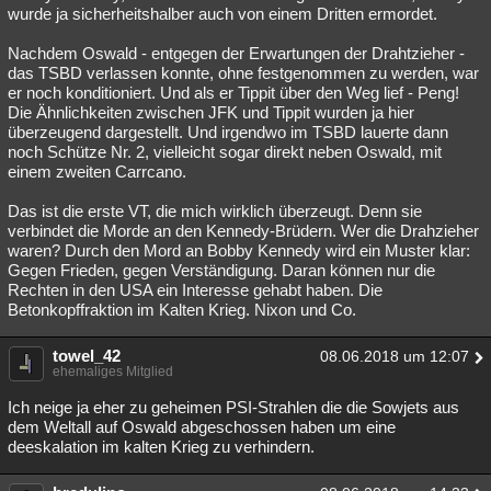
wurde ja sicherheitshalber auch von einem Dritten ermordet.
Nachdem Oswald - entgegen der Erwartungen der Drahtzieher -
das TSBD verlassen konnte, ohne festgenommen zu werden, war
er noch konditioniert. Und als er Tippit über den Weg lief - Peng!
Die Ähnlichkeiten zwischen JFK und Tippit wurden ja hier
überzeugend dargestellt. Und irgendwo im TSBD lauerte dann
noch Schütze Nr. 2, vielleicht sogar direkt neben Oswald, mit
einem zweiten Carrcano.
Das ist die erste VT, die mich wirklich überzeugt. Denn sie
verbindet die Morde an den Kennedy-Brüdern. Wer die Drahzieher
waren? Durch den Mord an Bobby Kennedy wird ein Muster klar:
Gegen Frieden, gegen Verständigung. Daran können nur die
Rechten in den USA ein Interesse gehabt haben. Die
Betonkopffraktion im Kalten Krieg. Nixon und Co.
towel_42
08.06.2018 um 12:07
ehemaliges Mitglied
Ich neige ja eher zu geheimen PSI-Strahlen die die Sowjets aus
dem Weltall auf Oswald abgeschossen haben um eine
deeskalation im kalten Krieg zu verhindern.