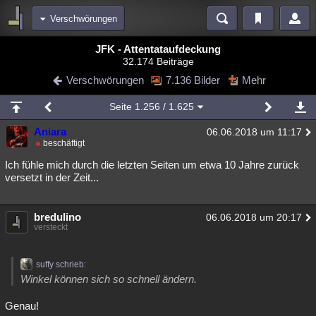
Verschwörungen
Bereiche
JFK - Attentataufdeckung
32.174 Beiträge
Echtzeit
Diskussionen
Blogs
Videos
Statistiken
Verschwörungen
7.136 Bilder
Mehr
Chat
Wiki
Neuigkeiten
3
Seite
1.256
/ 1.625
meine Rubriken
Aniara
06.06.2018 um 11:17
Menschen
Wissenschaft
Politik
Mystery
Kriminalfälle
beschäftigt
Spiritualität
Verschwörungen
Technologie
Ufologie
Ich fühle mich durch die letzten Seiten um etwa 10 Jahre zurück
versetzt in der Zeit...
Natur
Umfragen
Unterhaltung
weitere Rubriken
bredulino
06.06.2018 um 20:17
versteckt
Philosophie
Träume
Orte
Esoterik
Literatur
Astronomie
Helpdesk
Gruppen
Gaming
Filme
suffy schrieb:
Winkel können sich so schnell ändern.
Musik
Clash
Verbesserungen
Allmystery
English
Genau!
Übersichten