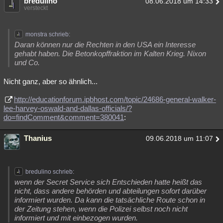
bredulino
08.06.2018 um 14:33
versteckt
monstra schrieb:
Daran können nur die Rechten in den USA ein Interesse
gehabt haben. Die Betonkopffraktion im Kalten Krieg. Nixon
und Co.
Nicht ganz, aber so ähnlich...
http://educationforum.ipbhost.com/topic/24686-general-walker-
lee-harvey-oswald-and-dallas-officials/?
do=findComment&comment=380041
:
Thanius
09.06.2018 um 11:07
bredulino schrieb:
wenn der Secret Service sich Entschieden hatte heißt das
nicht, dass andere behörden und abteilungen sofort darüber
informiert wurden. Da kann die tatsächliche Route schon in
der Zeitung stehen, wenn die Polizei selbst noch nicht
informiert und mit einbezogen wurden.