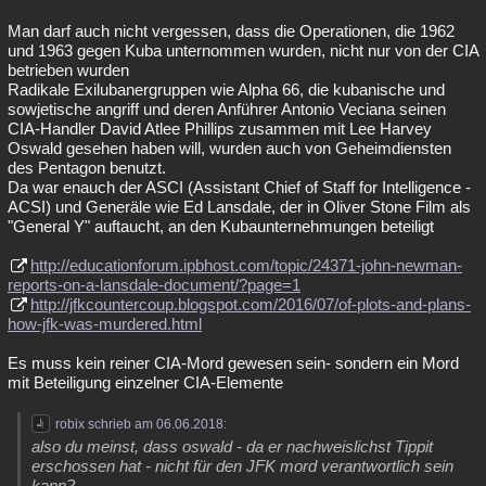
Man darf auch nicht vergessen, dass die Operationen, die 1962
und 1963 gegen Kuba unternommen wurden, nicht nur von der CIA
betrieben wurden
Radikale Exilubanergruppen wie Alpha 66, die kubanische und
sowjetische angriff und deren Anführer Antonio Veciana seinen
CIA-Handler David Atlee Phillips zusammen mit Lee Harvey
Oswald gesehen haben will, wurden auch von Geheimdiensten
des Pentagon benutzt.
Da war enauch der ASCI (Assistant Chief of Staff for Intelligence -
ACSI) und Generäle wie Ed Lansdale, der in Oliver Stone Film als
"General Y" auftaucht, an den Kubaunternehmungen beteiligt
http://educationforum.ipbhost.com/topic/24371-john-newman-
reports-on-a-lansdale-document/?page=1
http://jfkcountercoup.blogspot.com/2016/07/of-plots-and-plans-
how-jfk-was-murdered.html
Es muss kein reiner CIA-Mord gewesen sein- sondern ein Mord
mit Beteiligung einzelner CIA-Elemente
robix schrieb am 06.06.2018:
also du meinst, dass oswald - da er nachweislichst Tippit
erschossen hat - nicht für den JFK mord verantwortlich sein
kann?