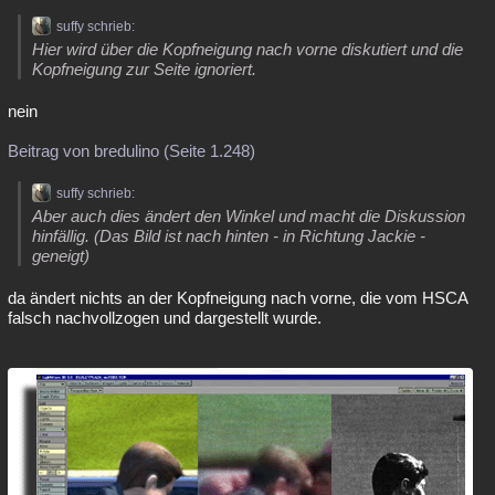
Besucht
Teilgenommen
Alle
Neue
Geschlossen
suffy schrieb:
Hier wird über die Kopfneigung nach vorne diskutiert und die
Lesenswert
Schlüsselwörter
Kopfneigung zur Seite ignoriert.
nein
Beitrag von bredulino (Seite 1.248)
suffy schrieb:
Aber auch dies ändert den Winkel und macht die Diskussion
hinfällig. (Das Bild ist nach hinten - in Richtung Jackie -
geneigt)
da ändert nichts an der Kopfneigung nach vorne, die vom HSCA
falsch nachvollzogen und dargestellt wurde.