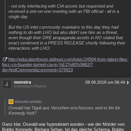
- not only interfacing with CIA assets but requested and
received a one-on-one meeting with an FBI official - all in a
single day
But the US intel community maintains to this day they had
nothing to do with LHO but also didn’t see him as a threat,
even though their DRE propaganda assets in NO stated that
exact sentiment in a PRESS RELEASE shortly following their
interactions with LHO.
http://educationforum.ipbhost.com/topic/24904-from-latest-files-
fpcc-co-founder-turned-cia-in-%E2%80%9862/?
do=findComment&comment=379923
monstra
08.06.2018 um 06:44
ehemaliges Mitglied
Groucho schrieb:
Oswald hat Tippit aus Versehen erschossen, weil er ihn für
Kennedy hielt?
Ganz klar. Oswald war hypnotisiert worden - wie der Mörder von
Bobby Kennedy, Bishara Sirhan. Ist das gleiche Schema, Bobby