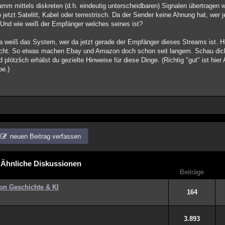
mm mittels diskreten (d.h. eindeutig unterscheidbaren) Signalen übertragen w
jetzt Satelitt, Kabel oder terrestrisch. Da der Sender keine Ahnung hat, wer 
en? Und wie weiß der Empfänger welches seines ist?
a weiß das System, wer da jetzt gerade der Empfänger dieses Streams ist. Hi
 nicht. So etwas machen Ebay und Amazon doch schon seit langem. Schau dic
 plötzlich erhälst du gezielte Hinweise für diese Dinge. (Richtig "gut" ist hi
be.)
neuen Beitrag verfassen
Ähnliche Diskussionen
Beiträge
on Geschichte & KI
164
3.893