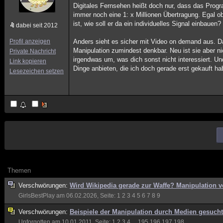
Digitales Fernsehen heißt doch nur, dass das Progra
immer noch eine 1: x Millionen Übertragung. Egal ob 
ist, wie soll er da ein individuelles Signal einbau
dabei seit 2012
Profil anzeigen
Anders sieht es sicher mit Video on demand aus. D
Manipulation zumindest denkbar. Neu ist sie aber
Private Nachricht
irgendwas um, was dich sonst nicht interessiert. Und
Link kopieren
Dinge anbieten, die ich doch gerade erst gekauft ha
Lesezeichen setzen
Themen
Verschwörungen:
Wird Wikipedia gerade zur Waffe? Manipulation v
GirlsBestPlay
am 06.02.2026, Seite:
1
2
3
4
5
6
7
8
9
Verschwörungen:
Beispiele der Manipulation durch Medien gesucht
Unforgotten
am 10.01.2011, Seite:
1
2
3
4
...
195
196
197
198