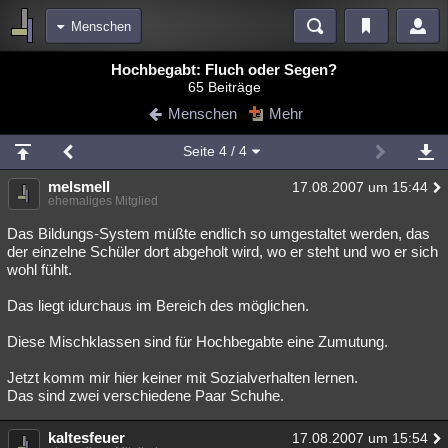
Menschen
Bereiche
Hochbegabt: Fluch oder Segen?
65 Beiträge
Echtzeit
Diskussionen
Blogs
Videos
Statistiken
Menschen
Mehr
Chat
Wiki
Neuigkeiten
3
Seite
4
/ 4
meine Rubriken
melsmell
17.08.2007 um 15:44
Menschen
Wissenschaft
Politik
Mystery
Kriminalfälle
ehemaliges Mitglied
Spiritualität
Verschwörungen
Technologie
Ufologie
Das Bildungs-System müßte endlich so umgestaltet werden, das
der einzelne Schüler dort abgeholt wird, wo er steht und wo er sich
wohl fühlt.
Natur
Umfragen
Unterhaltung
weitere Rubriken
Das liegt idurchaus im Bereich des möglichen.
Philosophie
Träume
Orte
Esoterik
Literatur
Diese Mischklassen sind für Hochbegabte eine Zumutung.
Astronomie
Helpdesk
Gruppen
Gaming
Filme
Jetzt komm mir hier keiner mit Sozialverhalten lernen.
Das sind zwei verschiedene Paar Schuhe.
Musik
Clash
Verbesserungen
Allmystery
English
kaltesfeuer
17.08.2007 um 15:54
Übersichten