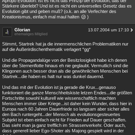
Apropo Evolution: Ist es nicht das Prinzip der Evolution, das der
Stärkere überlebt? Und ist es nicht ein universelles Gesetz das es
Besucht
Teilgenommen
Alle
Neue
Geschlossen
Evolution gibt und geben muß? (o.k. an alle Verfechter des
Kreationismus, einfach mal maul halten
)
Lesenswert
Schlüsselwörter
Glorian
13.07.2004 um 17:10
ehemaliges Mitglied
Stimmt, Startrek hat ja die innermenschlichen Problematiken nur
auf die Außerirdischenthematik verlagert *gg*
Und die Propagandalüge von der Besitzlosigkeit habe ich denen
über die Sternenflotte hinaus eh nie geglaubt. Vermutlich sind die
Klingonen auch besser dran als die gewöhnlichen Menschen bei
Startrek...die haben es halt nur was dunkel dauernd.
Und das mit der Evolution ist ja gerade die Krux...genauso
funktioniert die ganze Menschheitskiste letzen Endes...die größten
Fortschritte sowohl kulturell wie wissenschaftlich machten
Menschen immer über Kriege...ist daher kein Wunder, dass hier in
Europa nach 60 Jahren Dauerfriede so langsam aber sicher alles
den Bach runtergeht...der Mensch als evolutionsgesteuertes
Subjekt ist eben einfach nicht für Frieden auf Dauer geschaffen.
Das sieht man ja ganz trefflich im Strassenverkehr. Oder auch,
dass generell lieber Ego-Shoter als Majong gespielt wird in der