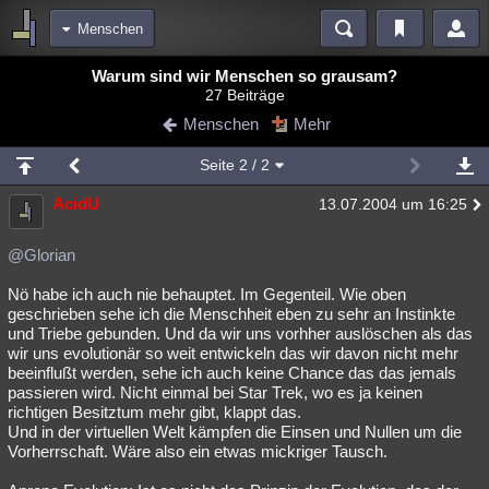
Menschen
Bereiche
Warum sind wir Menschen so grausam?
27 Beiträge
Echtzeit
Diskussionen
Blogs
Videos
Statistiken
Menschen
Mehr
Chat
Wiki
Neuigkeiten
2
Seite
2
/ 2
meine Rubriken
AcidU
13.07.2004 um 16:25
Menschen
Wissenschaft
Politik
Mystery
Kriminalfälle
Spiritualität
Verschwörungen
Technologie
Ufologie
@Glorian
Nö habe ich auch nie behauptet. Im Gegenteil. Wie oben
Natur
Umfragen
Unterhaltung
geschrieben sehe ich die Menschheit eben zu sehr an Instinkte
weitere Rubriken
und Triebe gebunden. Und da wir uns vorhher auslöschen als das
wir uns evolutionär so weit entwickeln das wir davon nicht mehr
Philosophie
Träume
Orte
Esoterik
Literatur
beeinflußt werden, sehe ich auch keine Chance das das jemals
passieren wird. Nicht einmal bei Star Trek, wo es ja keinen
Astronomie
Helpdesk
Gruppen
Gaming
Filme
richtigen Besitztum mehr gibt, klappt das.
Und in der virtuellen Welt kämpfen die Einsen und Nullen um die
Musik
Clash
Verbesserungen
Allmystery
English
Vorherrschaft. Wäre also ein etwas mickriger Tausch.
Übersichten