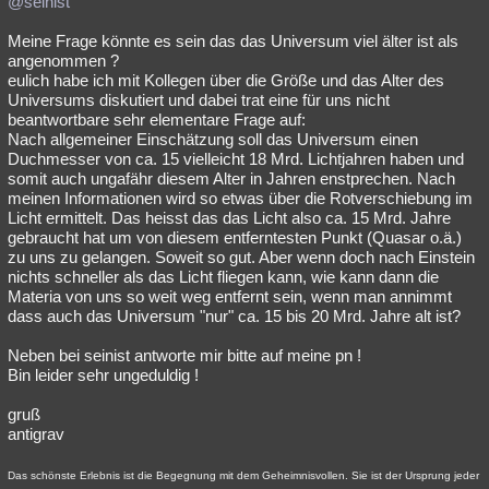
@seinist
Meine Frage könnte es sein das das Universum viel älter ist als
angenommen ?
eulich habe ich mit Kollegen über die Größe und das Alter des
Universums diskutiert und dabei trat eine für uns nicht
beantwortbare sehr elementare Frage auf:
Nach allgemeiner Einschätzung soll das Universum einen
Duchmesser von ca. 15 vielleicht 18 Mrd. Lichtjahren haben und
somit auch ungafähr diesem Alter in Jahren enstprechen. Nach
meinen Informationen wird so etwas über die Rotverschiebung im
Licht ermittelt. Das heisst das das Licht also ca. 15 Mrd. Jahre
gebraucht hat um von diesem entferntesten Punkt (Quasar o.ä.)
zu uns zu gelangen. Soweit so gut. Aber wenn doch nach Einstein
nichts schneller als das Licht fliegen kann, wie kann dann die
Materia von uns so weit weg entfernt sein, wenn man annimmt
dass auch das Universum "nur" ca. 15 bis 20 Mrd. Jahre alt ist?
Neben bei seinist antworte mir bitte auf meine pn !
Bin leider sehr ungeduldig !
gruß
antigrav
Das schönste Erlebnis ist die Begegnung mit dem Geheimnisvollen. Sie ist der Ursprung jeder