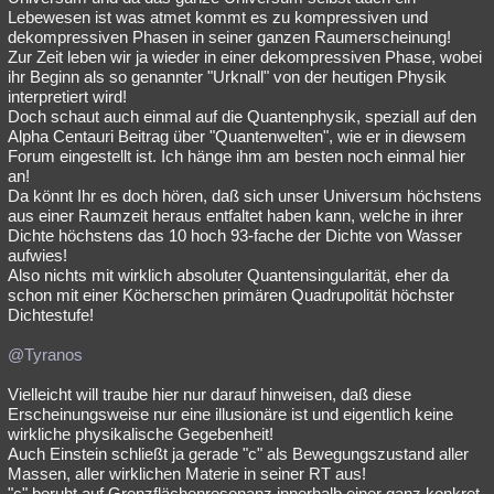
Lebewesen ist was atmet kommt es zu kompressiven und
dekompressiven Phasen in seiner ganzen Raumerscheinung!
Zur Zeit leben wir ja wieder in einer dekompressiven Phase, wobei
ihr Beginn als so genannter "Urknall" von der heutigen Physik
interpretiert wird!
Doch schaut auch einmal auf die Quantenphysik, speziall auf den
Alpha Centauri Beitrag über "Quantenwelten", wie er in diewsem
Forum eingestellt ist. Ich hänge ihm am besten noch einmal hier
an!
Da könnt Ihr es doch hören, daß sich unser Universum höchstens
aus einer Raumzeit heraus entfaltet haben kann, welche in ihrer
Dichte höchstens das 10 hoch 93-fache der Dichte von Wasser
aufwies!
Also nichts mit wirklich absoluter Quantensingularität, eher da
schon mit einer Köcherschen primären Quadrupolität höchster
Dichtestufe!
@Tyranos
Vielleicht will traube hier nur darauf hinweisen, daß diese
Erscheinungsweise nur eine illusionäre ist und eigentlich keine
wirkliche physikalische Gegebenheit!
Auch Einstein schließt ja gerade "c" als Bewegungszustand aller
Massen, aller wirklichen Materie in seiner RT aus!
"c" beruht auf Grenzflächenresonanz innerhalb einer ganz konkret