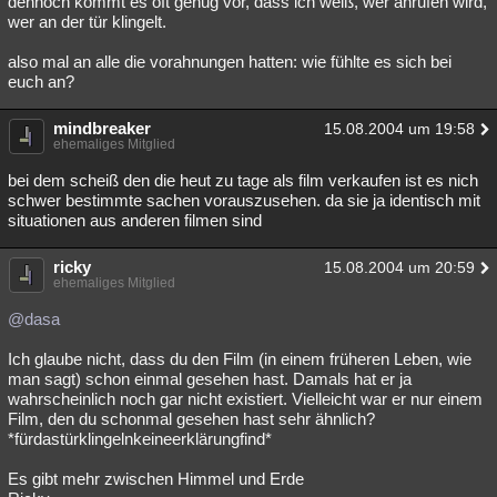
dennoch kommt es oft genug vor, dass ich weiß, wer anrufen wird,
wer an der tür klingelt.
Besucht
Teilgenommen
Alle
Neue
Geschlossen
also mal an alle die vorahnungen hatten: wie fühlte es sich bei
Lesenswert
Schlüsselwörter
euch an?
mindbreaker
15.08.2004 um 19:58
ehemaliges Mitglied
bei dem scheiß den die heut zu tage als film verkaufen ist es nich
schwer bestimmte sachen vorauszusehen. da sie ja identisch mit
situationen aus anderen filmen sind
ricky
15.08.2004 um 20:59
ehemaliges Mitglied
@dasa
Ich glaube nicht, dass du den Film (in einem früheren Leben, wie
man sagt) schon einmal gesehen hast. Damals hat er ja
wahrscheinlich noch gar nicht existiert. Vielleicht war er nur einem
Film, den du schonmal gesehen hast sehr ähnlich?
*fürdastürklingelnkeineerklärungfind*
Es gibt mehr zwischen Himmel und Erde