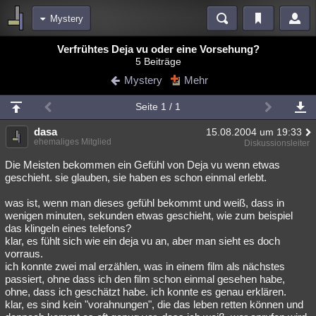
Mystery
Bereiche
Verfrühtes Deja vu oder eine Vorsehung?
5 Beiträge
Echtzeit
Diskussionen
Blogs
Videos
Statistiken
Mystery
Mehr
Chat
Wiki
Neuigkeiten
Seite 1 / 1
meine Rubriken
dasa
15.08.2004 um 19:33
Menschen
Wissenschaft
Politik
Mystery
Kriminalfälle
ehemaliges Mitglied
Diskussionsleiter
Spiritualität
Verschwörungen
Technologie
Ufologie
Die Meisten bekommen ein Gefühl von Deja vu wenn etwas
geschieht. sie glauben, sie haben es schon einmal erlebt.
Natur
Umfragen
Unterhaltung
was ist, wenn man dieses gefühl bekommt und weiß, dass in
weitere Rubriken
wenigen minuten, sekunden etwas geschieht, wie zum beispiel
das klingeln eines telefons?
Philosophie
Träume
Orte
Esoterik
Literatur
klar, es fühlt sich wie ein deja vu an, aber man sieht es doch
vorraus.
Astronomie
Helpdesk
Gruppen
Gaming
Filme
ich konnte zwei mal erzählen, was in einem film als nächstes
passiert, ohne dass ich den film schon einmal gesehen habe,
Musik
Clash
Verbesserungen
Allmystery
English
ohne, dass ich geschätzt habe. ich konnte es genau erklären.
klar, es sind kein "vorahnungen", die das leben retten können und
Übersichten