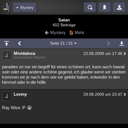
Mystery
Bereiche
Satan
402 Beiträge
Echtzeit
Diskussionen
Blogs
Videos
Statistiken
Mystery
Mehr
Chat
Wiki
Neuigkeiten
2
Seite
21
/ 21
meine Rubriken
Mividaloca
22.08.2009 um 17:46
Menschen
Wissenschaft
Politik
Mystery
Kriminalfälle
ehemaliges Mitglied
Spiritualität
Verschwörungen
Technologie
Ufologie
paradies ist nur ein begriff für einen schönen ort, kann auch hawaii
sein oder eine andere schöne gegend, ich glaube wenn wir sterben
kommen wir je nach dem wie wir gelebt haben, entweder in den
Natur
Umfragen
Unterhaltung
himmel oder in die hölle
weitere Rubriken
Levmy
Philosophie
Träume
Orte
Esoterik
29.08.2009 um 23:47
Literatur
Astronomie
Helpdesk
Gruppen
Gaming
Filme
Ray Wise :P
Musik
Clash
Verbesserungen
Allmystery
English
Übersichten