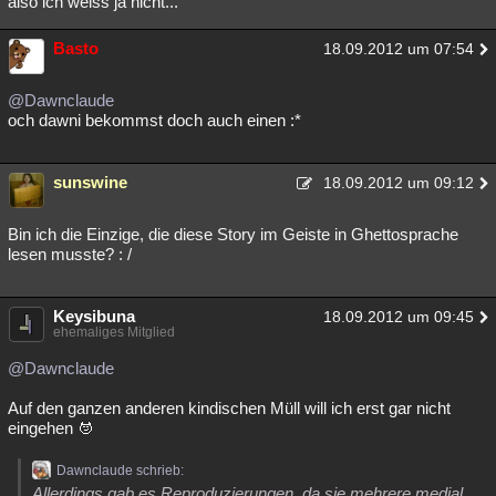
also ich weiss ja nicht...
Besucht
Teilgenommen
Alle
Neue
Geschlossen
Basto
18.09.2012 um 07:54
Lesenswert
Schlüsselwörter
@Dawnclaude
och dawni bekommst doch auch einen :*
sunswine
18.09.2012 um 09:12
Bin ich die Einzige, die diese Story im Geiste in Ghettosprache
lesen musste? : /
Keysibuna
18.09.2012 um 09:45
ehemaliges Mitglied
@Dawnclaude
Auf den ganzen anderen kindischen Müll will ich erst gar nicht
eingehen
Dawnclaude schrieb:
Allerdings gab es Reproduzierungen, da sie mehrere medial