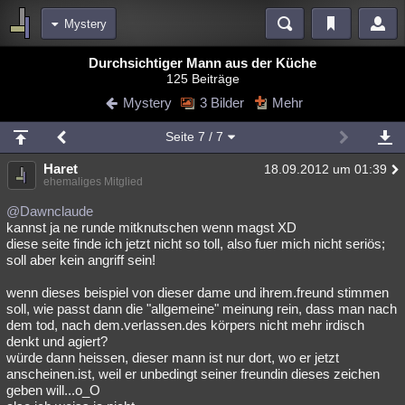
Mystery
Bereiche
Durchsichtiger Mann aus der Küche
125 Beiträge
Echtzeit
Diskussionen
Blogs
Videos
Statistiken
Mystery
3 Bilder
Mehr
Chat
Wiki
Neuigkeiten
Seite
7
/ 7
meine Rubriken
Haret
18.09.2012 um 01:39
Menschen
Wissenschaft
Politik
Mystery
Kriminalfälle
ehemaliges Mitglied
Spiritualität
Verschwörungen
Technologie
Ufologie
@Dawnclaude
kannst ja ne runde mitknutschen wenn magst XD
diese seite finde ich jetzt nicht so toll, also fuer mich nicht seriös;
Natur
Umfragen
Unterhaltung
soll aber kein angriff sein!
weitere Rubriken
wenn dieses beispiel von dieser dame und ihrem.freund stimmen
Philosophie
Träume
Orte
Esoterik
Literatur
soll, wie passt dann die "allgemeine" meinung rein, dass man nach
dem tod, nach dem.verlassen.des körpers nicht mehr irdisch
Astronomie
Helpdesk
Gruppen
Gaming
Filme
denkt und agiert?
würde dann heissen, dieser mann ist nur dort, wo er jetzt
Musik
Clash
Verbesserungen
Allmystery
English
anscheinen.ist, weil er unbedingt seiner freundin dieses zeichen
geben will...o_O
Übersichten