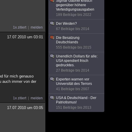
Sigmar Gabriel kritisch
gegenüber höhere
Verteidigungsausgaben
189 Beiträge bis 2022
Der Westen?
1x zitiert
melden
67 Beiträge bis 2014
17.07.2010 um 03:01
Die Besatzung
Deutschlands
555 Beiträge bis 2015
Unendlich Dollars für alle:
USA spendiert frisch
gedrucktes.
27 Beiträge bis 2014
nd für mich genauso
Experten warnen vor
 du auch immer von der
Universität des Terrors
41 Beiträge bis 2007
USA & Deutschland - Der
1x zitiert
melden
Patriotismus!
17.07.2010 um 03:05
151 Beiträge bis 2013