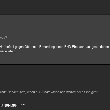
smus?
l-Haftbefehl gegen ObL nach Ermordung eines BND-Ehepaars ausgeschrieben h
usgeliefert.
lche Banden sein, leben auf Staatskasse und warten bis es los geht.
 NEHMEN!!!!"""