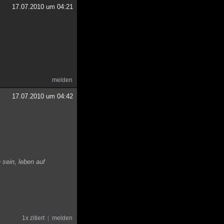
17.07.2010 um 04:21
melden
17.07.2010 um 04:42
 sein, leben auf
1x zitiert
melden