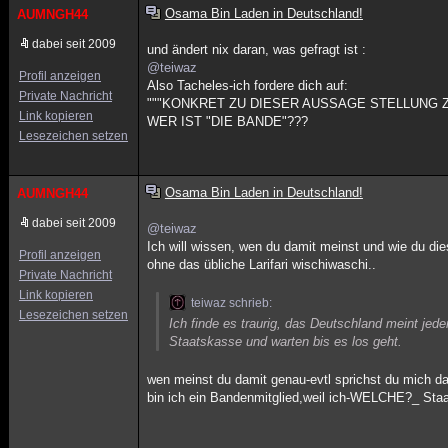
Osama Bin Laden in Deutschland!
AUMNGH44
dabei seit 2009
und ändert nix daran, was gefragt ist :
@teiwaz
Profil anzeigen
Also Tacheles-ich fordere dich auf:
Private Nachricht
"""KONKRET ZU DIESER AUSSAGE STELLUNG ZU
Link kopieren
WER IST "DIE BANDE"???
Lesezeichen setzen
Osama Bin Laden in Deutschland!
AUMNGH44
dabei seit 2009
@teiwaz
Ich will wissen, wen du damit meinst und wie du die
Profil anzeigen
ohne das übliche Larifari wischiwaschi..
Private Nachricht
Link kopieren
teiwaz schrieb:
Lesezeichen setzen
Ich finde es traurig, das Deutschland meint je
Staatskasse und warten bis es los geht.
wen meinst du damit genau-evtl sprichst du mich dam
bin ich ein Bandenmitglied,weil ich-WELCHE?_ Staats