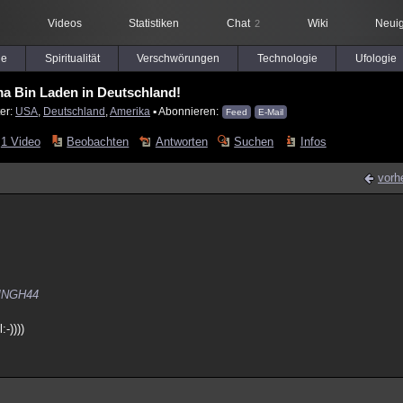
Videos
Statistiken
Chat
Wiki
Neuig
2
le
Spiritualität
Verschwörungen
Technologie
Ufologie
a Bin Laden in Deutschland!
er:
USA
,
Deutschland
,
Amerika
▪ Abonnieren:
Feed
E-Mail
1 Video
Beobachten
Antworten
Suchen
Infos
vorh
NGH44
:-))))