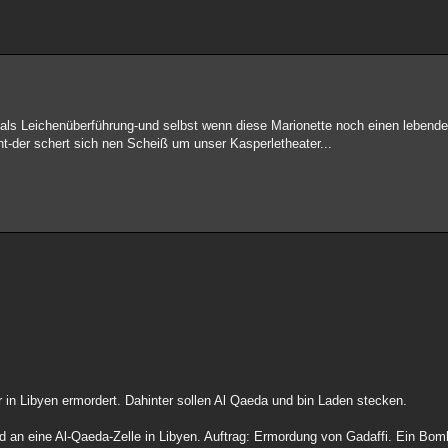
n als Leichenüberführung-und selbst wenn diese Marionette noch einen lebend
t-der schert sich nen Scheiß um unser Kasperletheater...
in Libyen ermordert. Dahinter sollen Al Qaeda und bin Laden stecken.
nd an eine Al-Qaeda-Zelle in Libyen. Auftrag: Ermordung von Gadaffi. Ein B