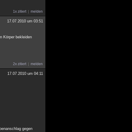
1x zitiert
melden
17.07.2010 um 03:51
en Körper bekleiden
2x zitiert
melden
17.07.2010 um 04:11
ombenanschlag gegen