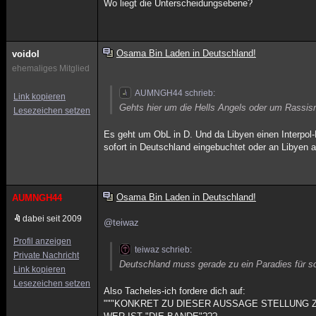
Wo liegt die Unterscheidungsebene?
Osama Bin Laden in Deutschland!
voidol
ehemaliges Mitglied
AUMNGH44 schrieb:
Link kopieren
Gehts hier um die Hells Angels oder um Rassi
Lesezeichen setzen
Es geht um ObL in D. Und da Libyen einen Interpo
sofort in Deutschland eingebuchtet oder an Libyen a
Osama Bin Laden in Deutschland!
AUMNGH44
dabei seit 2009
@teiwaz
Profil anzeigen
teiwaz schrieb:
Private Nachricht
Deutschland muss gerade zu ein Paradies für so
Link kopieren
Lesezeichen setzen
Also Tacheles-ich fordere dich auf:
"""KONKRET ZU DIESER AUSSAGE STELLUNG ZU