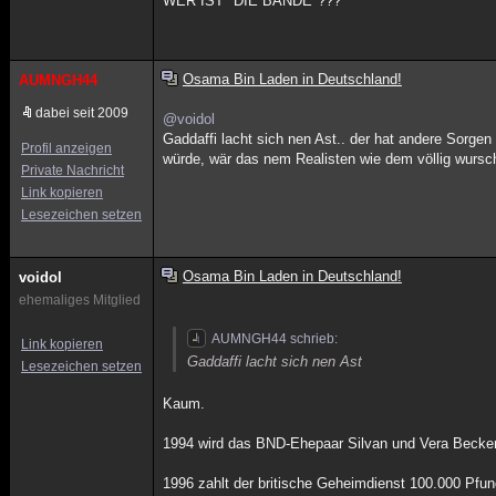
WER IST "DIE BANDE"???
Osama Bin Laden in Deutschland!
AUMNGH44
dabei seit 2009
@voidol
Gaddaffi lacht sich nen Ast.. der hat andere Sorge
Profil anzeigen
würde, wär das nem Realisten wie dem völlig wursch
Private Nachricht
Link kopieren
Lesezeichen setzen
Osama Bin Laden in Deutschland!
voidol
ehemaliges Mitglied
AUMNGH44 schrieb:
Link kopieren
Gaddaffi lacht sich nen Ast
Lesezeichen setzen
Kaum.
1994 wird das BND-Ehepaar Silvan und Vera Becker 
1996 zahlt der britische Geheimdienst 100.000 Pfu