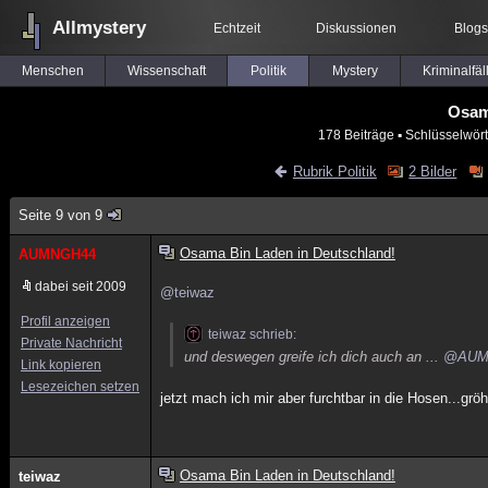
Allmystery
Echtzeit
Diskussionen
Blogs
Menschen
Wissenschaft
Politik
Mystery
Kriminalfäl
Osam
178 Beiträge
▪ Schlüsselwört
Rubrik Politik
2 Bilder
Seite 9 von 9
Osama Bin Laden in Deutschland!
AUMNGH44
dabei seit 2009
@teiwaz
Profil anzeigen
teiwaz schrieb:
Private Nachricht
und deswegen greife ich dich auch an ...
@AUM
Link kopieren
Lesezeichen setzen
jetzt mach ich mir aber furchtbar in die Hosen...gröhl
Osama Bin Laden in Deutschland!
teiwaz