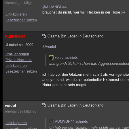
ehemaliges Mitglied
@AUMNGH44
brauchst du nicht, wer will Flecken in der Hose ;-)
Link kopieren
Lesezeichen setzen
Osama Bin Laden in Deutschland!
AUMNGH44
dabei seit 2009
@voidol
Profil anzeigen
voidol schrieb:
Private Nachricht
was grundsätzlich schon das Aggressionspotenti
Link kopieren
Lesezeichen setzen
ich hab vor den Glatzen mehr schiß als vor irgend
anonym sind, wie du-als potentieller Extremist-der m
Natur gestaltet sein magst...
Osama Bin Laden in Deutschland!
voidol
ehemaliges Mitglied
AUMNGH44 schrieb:
Link kopieren
ich hab vor den Glatzen mehr schiß als vor irg
Lesezeichen setzen