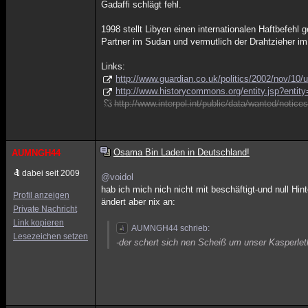
Gadaffi schlägt fehl.
1998 stellt Libyen einen internationalen Haftbefeh
Partner im Sudan und vermutlich der Drahtzieher im 
Links:
http://www.guardian.co.uk/politics/2002/nov/10/
http://www.historycommons.org/entity.jsp?entity
http://www.interpol.int/public/data/wanted/noti
Osama Bin Laden in Deutschland!
AUMNGH44
dabei seit 2009
@voidol
hab ich mich nich nicht mit beschäftigt-und null Hin
Profil anzeigen
ändert aber nix an:
Private Nachricht
Link kopieren
AUMNGH44 schrieb:
Lesezeichen setzen
-der schert sich nen Scheiß um unser Kasperleth