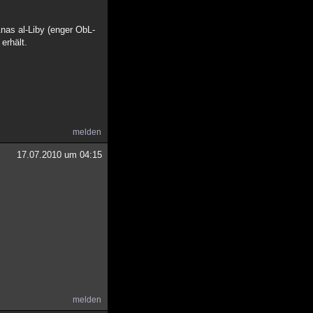
nas al-Liby (enger ObL-
erhält.
melden
17.07.2010 um 04:15
melden