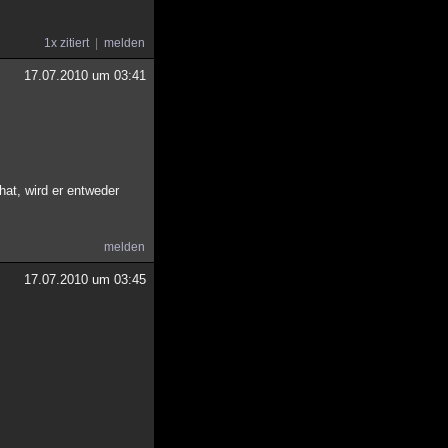
1x zitiert
melden
17.07.2010 um 03:41
at, wird er entweder
melden
17.07.2010 um 03:45