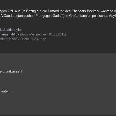
l gegen ObL aus (in Bezug auf die Ermordung des Ehepaars Becker), während A
AlQaeda-britannischen Plot gegen Gadaffi) in Großbritannien politisches Asyl 
uk.davidshayler
=anas_al-liby
(Archiv-Version vom 01.05.2011)
ces/data/1998/32/1998_20232.asp
tergrundwissen!
eater...