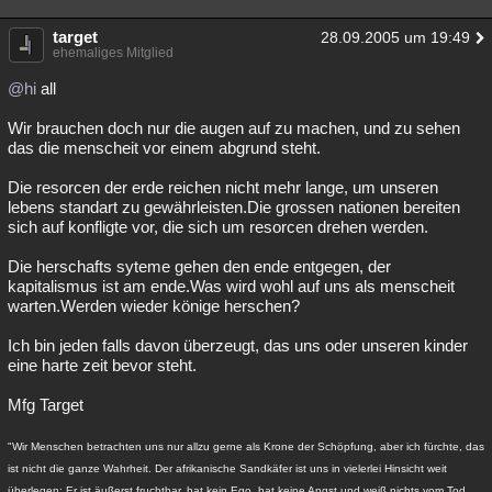
Besucht
Teilgenommen
Alle
Neue
Geschlossen
target
28.09.2005 um 19:49
ehemaliges Mitglied
Lesenswert
Schlüsselwörter
@hi
all
Wir brauchen doch nur die augen auf zu machen, und zu sehen
das die menscheit vor einem abgrund steht.
Die resorcen der erde reichen nicht mehr lange, um unseren
lebens standart zu gewährleisten.Die grossen nationen bereiten
sich auf konfligte vor, die sich um resorcen drehen werden.
Die herschafts syteme gehen den ende entgegen, der
kapitalismus ist am ende.Was wird wohl auf uns als menscheit
warten.Werden wieder könige herschen?
Ich bin jeden falls davon überzeugt, das uns oder unseren kinder
eine harte zeit bevor steht.
Mfg Target
"Wir Menschen betrachten uns nur allzu gerne als Krone der Schöpfung, aber ich fürchte, das
ist nicht die ganze Wahrheit. Der afrikanische Sandkäfer ist uns in vielerlei Hinsicht weit
überlegen: Er ist äußerst fruchtbar, hat kein Ego, hat keine Angst und weiß nichts vom Tod,