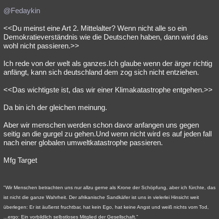
@Fedaykin
<<Du meinst eine Art 2. Mittelalter? Wenn nicht alle so ein
Demokratieverständnis wie die Deutschen haben, dann wird das
wohl nicht passieren.>>
Ich rede von der welt als ganzes.Ich glaube wenn der ärger richtig
anfängt, kann sich deutschland dem zog sich nicht entziehen.
<<Das wichtigste ist, das wir einer Klimakatastrophe entgehen.>>
Da bin ich der gleichen meinung.
Aber wir menschen werden schon davor anfangen uns gegen
seitig an die gurgel zu gehen.Und wenn nicht wird es auf jeden fall
nach einer globalen umweltkatastrophe passieren.
Mfg Target
"Wir Menschen betrachten uns nur allzu gerne als Krone der Schöpfung, aber ich fürchte, das
ist nicht die ganze Wahrheit. Der afrikanische Sandkäfer ist uns in vielerlei Hinsicht weit
überlegen: Er ist äußerst fruchtbar, hat kein Ego, hat keine Angst und weiß nichts vom Tod,
...ergo: Ein vorbildlich selbstloses Mitglied der Gesellschaft."