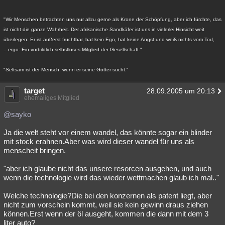
"Wir Menschen betrachten uns nur allzu gerne als Krone der Schöpfung, aber ich fürchte, das
ist nicht die ganze Wahrheit. Der afrikanische Sandkäfer ist uns in vielerlei Hinsicht weit
überlegen: Er ist äußerst fruchtbar, hat kein Ego, hat keine Angst und weiß nichts vom Tod,
...ergo: Ein vorbildlich selbstloses Mitglied der Gesellschaft."
"Seltsam ist der Mensch, wenn er seine Götter sucht."
target
28.09.2005 um 20:13
ehemaliges Mitglied
@sayko
Ja die welt steht vor einem wandel, das könnte sogar ein blinder
mit stock erahnen.Aber was wird dieser wandel für uns als
menscheit bringen.
"aber ich glaube nicht das unsere resorcen ausgehen, und auch
wenn die technologie wird das wieder wettmachen glaub ich mal.."
Welche technologie?Die bei den konzernen als patent liegt, aber
nicht zum vorschein kommt, weil sie kein gewinn draus ziehen
können.Erst wenn der öl ausgeht, kommen die dann mit dem 3
liter auto?