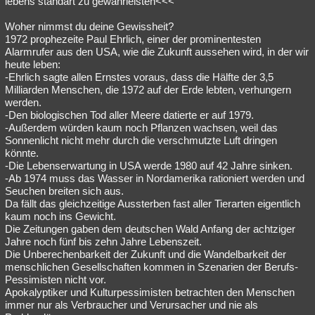
lebens standart zu gewährleisten<<<
Woher nimmst du deine Gewissheit?
1972 prophezeite Paul Ehrlich, einer der prominentesten
Alarmrufer aus den USA, wie die Zukunft aussehen wird, in der wir
heute leben:
-Ehrlich sagte allen Ernstes voraus, dass die Hälfte der 3,5
Milliarden Menschen, die 1972 auf der Erde lebten, verhungern
werden.
-Den biologischen Tod aller Meere datierte er auf 1979.
-Außerdem würden kaum noch Pflanzen wachsen, weil das
Sonnenlicht nicht mehr durch die verschmutzte Luft dringen
könnte.
-Die Lebenserwartung in USA werde 1980 auf 42 Jahre sinken.
-Ab 1974 muss das Wasser in Nordamerika rationiert werden und
Seuchen breiten sich aus.
Da fällt das gleichzeitige Aussterben fast aller Tierarten eigentlich
kaum noch ins Gewicht.
Die Zeitungen gaben dem deutschen Wald Anfang der achtziger
Jahre noch fünf bis zehn Jahre Lebenszeit.
Die Unberechenbarkeit der Zukunft und die Wandelbarkeit der
menschlichen Gesellschaften kommen in Szenarien der Berufs-
Pessimisten nicht vor.
Apokalyptiker und Kulturpessimisten betrachten den Menschen
immer nur als Verbraucher und Verursacher und nie als