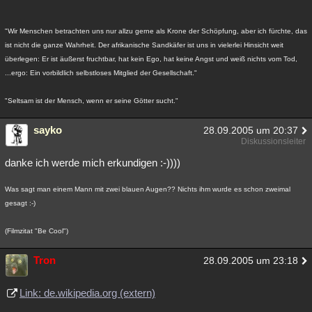
"Wir Menschen betrachten uns nur allzu gerne als Krone der Schöpfung, aber ich fürchte, das
ist nicht die ganze Wahrheit. Der afrikanische Sandkäfer ist uns in vielerlei Hinsicht weit
überlegen: Er ist äußerst fruchtbar, hat kein Ego, hat keine Angst und weiß nichts vom Tod,
...ergo: Ein vorbildlich selbstloses Mitglied der Gesellschaft."
"Seltsam ist der Mensch, wenn er seine Götter sucht."
sayko
28.09.2005 um 20:37
Diskussionsleiter
danke ich werde mich erkundigen :-))))
Was sagt man einem Mann mit zwei blauen Augen?? Nichts ihm wurde es schon zweimal
gesagt :-)
(Filmzitat "Be Cool")
Tron
28.09.2005 um 23:18
Link: de.wikipedia.org (extern)