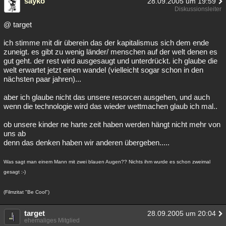
sayko
28.09.2005 um 19:59
Diskussionsleiter
@ target
ich stimme mit dir überein das der kapitalismus sich dem ende
zuneigt. es gibt zu wenig länder/ menschen auf der welt denen es
gut geht. der rest wird ausgesaugt und unterdrückt. ich glaube die
welt erwartet jetzt einen wandel (vielleicht sogar schon in den
nächsten paar jahren)...
aber ich glaube nicht das unsere resorcen ausgehen, und auch
wenn die technologie wird das wieder wettmachen glaub ich mal..
ob unsere kinder ne harte zeit haben werden hängt nicht mehr von
uns ab
denn das denken haben wir anderen übergeben.....
Was sagt man einem Mann mit zwei blauen Augen?? Nichts ihm wurde es schon zweimal
gesagt :-)
(Filmzitat "Be Cool")
target
28.09.2005 um 20:04
ehemaliges Mitglied