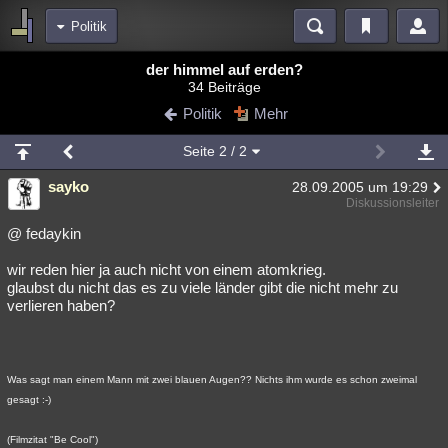
Politik
Bereiche
der himmel auf erden?
34 Beiträge
Echtzeit
Diskussionen
Blogs
Videos
Statistiken
Politik
Mehr
Chat
Wiki
Neuigkeiten
Seite
2
/ 2
meine Rubriken
sayko
28.09.2005 um 19:29
Menschen
Wissenschaft
Politik
Mystery
Kriminalfälle
Diskussionsleiter
Spiritualität
Verschwörungen
Technologie
Ufologie
@ fedaykin
wir reden hier ja auch nicht von einem atomkrieg.
Natur
Umfragen
Unterhaltung
glaubst du nicht das es zu viele länder gibt die nicht mehr zu
weitere Rubriken
verlieren haben?
Philosophie
Träume
Orte
Esoterik
Literatur
Astronomie
Helpdesk
Gruppen
Gaming
Filme
Was sagt man einem Mann mit zwei blauen Augen?? Nichts ihm wurde es schon zweimal
gesagt :-)
Musik
Clash
Verbesserungen
Allmystery
English
Übersichten
(Filmzitat "Be Cool")