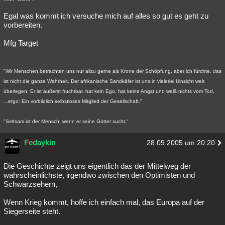
Egal was kommt ich versuche mich auf alles so gut es geht zu
vorbereiten.
Mfg Target
"Wir Menschen betrachten uns nur allzu gerne als Krone der Schöpfung, aber ich fürchte, das
ist nicht die ganze Wahrheit. Der afrikanische Sandkäfer ist uns in vielerlei Hinsicht weit
überlegen: Er ist äußerst fruchtbar, hat kein Ego, hat keine Angst und weiß nichts vom Tod,
...ergo: Ein vorbildlich selbstloses Mitglied der Gesellschaft."
"Seltsam ist der Mensch, wenn er seine Götter sucht."
Fedaykin
28.09.2005 um 20:20
Die Geschichte zeigt uns eigentlich das der Mittelweg der
wahrscheinlichste, irgendwo zwischen den Optimisten und
Schwarzsehern,
Wenn Krieg kommt, hoffe ich einfach mal, das Europa auf der
Siegerseite steht.