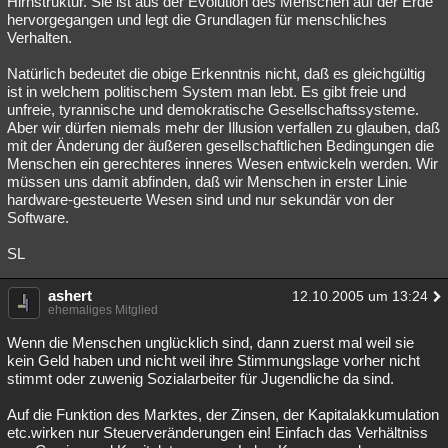
Hirnstruktur. Sie ist aus der Evolution des Menschen auf der Erde
hervorgegangen und legt die Grundlagen für menschliches
Besucht
Teilgenommen
Alle
Neue
Geschlossen
Verhalten.
Lesenswert
Schlüsselwörter
Natürlich bedeutet die obige Erkenntnis nicht, daß es gleichgültig
ist in welchem politischem System man lebt. Es gibt freie und
unfreie, tyrannische und demokratische Gesellschaftssysteme.
Aber wir dürfen niemals mehr der Illusion verfallen zu glauben, daß
mit der Änderung der äußeren gesellschaftlichen Bedingungen die
Menschen ein gerechteres inneres Wesen entwickeln werden. Wir
müssen uns damit abfinden, daß wir Menschen in erster Linie
hardware-gesteuerte Wesen sind und nur sekundär von der
Software.
SL
ashert
12.10.2005 um 13:24
ehemaliges Mitglied
Wenn die Menschen unglücklich sind, dann zuerst mal weil sie
kein Geld haben und nicht weil ihre Stimmungslage vorher nicht
stimmt oder zuwenig Sozialarbeiter für Jugendliche da sind.
Auf die Funktion des Marktes, der Zinsen, der Kapitalakkumulation
etc.wirken nur Steuerveränderungen ein! Einfach das Verhältniss