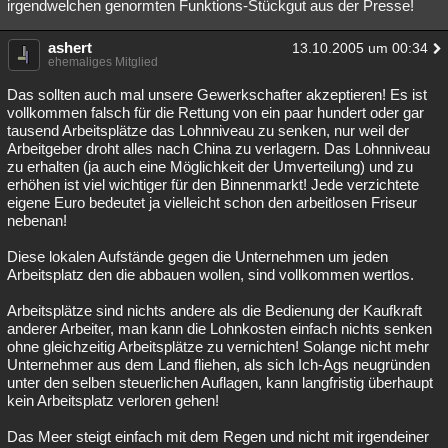
irgendwelchen genormten Funktions-Stückgut aus der Presse!
ashert
13.10.2005 um 00:34
ehemaliges Mitglied
Das sollten auch mal unsere Gewerkschafter akzeptieren! Es ist
vollkommen falsch für die Rettung von ein paar hundert oder gar
tausend Arbeitsplätze das Lohnniveau zu senken, nur weil der
Arbeitgeber droht alles nach China zu verlagern. Das Lohnniveau
zu erhalten (ja auch eine Möglichkeit der Umverteilung) und zu
erhöhen ist viel wichtiger für den Binnenmarkt! Jede verzichtete
eigene Euro bedeutet ja vielleicht schon den arbeitlosen Friseur
nebenan!
Diese lokalen Aufstände gegen die Unternehmen um jeden
Arbeitsplatz den die abbauen wollen, sind vollkommen wertlos.
Arbeitsplätze sind nichts andere als die Bedienung der Kaufkraft
anderer Arbeiter, man kann die Lohnkosten einfach nichts senken
ohne gleichzeitig Arbeitsplätze zu vernichten! Solange nicht mehr
Unternehmer aus dem Land fliehen, als sich Ich-Ags neugründen
unter den selben steuerlichen Auflagen, kann langfristig überhaupt
kein Arbeitsplatz verloren gehen!
Das Meer steigt einfach mit dem Regen und nicht mit irgendeiner