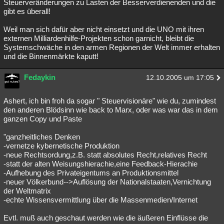
Steuerveränderungen zu Lasten der Besserverdienenden und die
gibt es überall!
Weil man sich dafür aber nicht einsetzt und die UNO mit ihren
externen Milliardenhilfe-Projekten schon garnicht, bleibt die
Systemschwäche in den armen Regionen der Welt immer erhalten
und die Binnenmärkte kaputt!
Fedaykin
12.10.2005 um 17:05
Ashert, ich bin froh da sogar " Steuervisionäre" wie du, zumindest
den anderen Blödsinn wie back to Marx, oder was war das in dem
ganzen Copy und Paste
"ganzheitliches Denken
-vernetze kybernetische Produktion
-neue Rechtsordung,z.B. statt absolutes Recht,relatives Recht
-statt der alten Weisungshierachie,eine Feedback-Hierachie
-Aufhebung des Privateigentums an Produktionsmittel
-neuer Völkerbund-->Auflösung der Nationalstaaten,Vernichtung
der Weltmatrix
-echte Wissensvermittlung über die Massenmedien/Internet
Evtl. muß auch geschaut werden wie die äußeren Einflüsse die