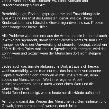
von Gewinn und Kapitalsteuern vs. Lohn, Konsum und
Bürgerbelastungen aller Art!
Beschäftigungs, Erziehungsprogramme und Entwicklungshilfe
aller Art sind nur Mist der Lobbisten, genau wie die These
Kindersoldaten und häusliche Gewalt irgendwo sind das Problem
oder mangelnde lokale Hilfen.
Alle Probleme wachsen erst aus der Armut und die ist überall auch
in Afrika hausgemacht, damit hat der Westen nichts zu tun! Der
mangelnde Grad der Umverteilung ist steuerlich bedingt, selbst ein
100 Milliarden Paket mal eben in irgendeine Krisenregion, wird das
Lohnniveau und Sozialniveau der Menschen dort nicht steigern
können!
Jedes auch das ärmste afrikanische Dorf, ist aus sich heraus
wachstumsfähig, wenn man nur mal das fast nicht vorhandene
Kapitalaufkommen dort anfangen würde umzuverteilen, denn
sobald die Menschen den Wert ihrer eigenen Arbeit
zurückbekommen, hat sie auch wieder einen Wert und die
Eigeninitiative der
Markt-Teilnehmer steigt, wo sie heute nur die Hände aufhalten!
Armut und damit das Wesen des Menschen zu Gemeinheiten und
Gewalt, kann nur bekämpft werden, durch lokale