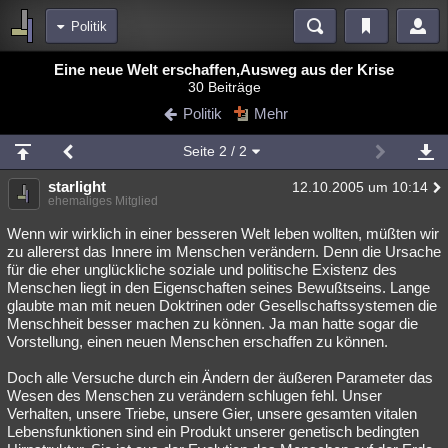
Politik
Bereiche
Eine neue Welt erschaffen,Ausweg aus der Krise
30 Beiträge
Echtzeit
Diskussionen
Blogs
Videos
Statistiken
Politik
Mehr
Chat
Wiki
Neuigkeiten
Seite
2
/ 2
meine Rubriken
starlight
12.10.2005 um 10:14
Menschen
Wissenschaft
Politik
Mystery
Kriminalfälle
ehemaliges Mitglied
Spiritualität
Verschwörungen
Technologie
Ufologie
Wenn wir wirklich in einer besseren Welt leben wollten, müßten wir
zu allererst das Innere im Menschen verändern. Denn die Ursache
für die eher unglückliche soziale und politische Existenz des
Natur
Umfragen
Unterhaltung
Menschen liegt in den Eigenschaften seines Bewußtseins. Lange
weitere Rubriken
glaubte man mit neuen Doktrinen oder Gesellschaftssystemen die
Menschheit besser machen zu können. Ja man hatte sogar die
Philosophie
Träume
Orte
Esoterik
Literatur
Vorstellung, einen neuen Menschen erschaffen zu können.
Astronomie
Helpdesk
Gruppen
Gaming
Filme
Doch alle Versuche durch ein Ändern der äußeren Parameter das
Wesen des Menschen zu verändern schlugen fehl. Unser
Musik
Clash
Verbesserungen
Allmystery
English
Verhalten, unsere Triebe, unsere Gier, unsere gesamten vitalen
Lebensfunktionen sind ein Produkt unserer genetisch bedingten
Übersichten