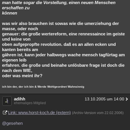
man hatte sogar die Vorstellung, einen neuen Menschen
erschaffen zu
können
was wir also brauchen ist sowas wie die umerziehung der
masse, oder noch
genauer: die große wertereform, eine rennessaince im geiste
und keine von
oben aufgepropfte revolution. daß es an allen ecken und
kanten bereits am
gähren ist, kann jeder halbwegs wache mensch tagfürtag am
eigenen leib
erfahren. die große und beinahe unlösbare frage ist doch die
nach dem WIE,
oder was meint ihr?
ich bin der, der ich bin & Werde Wohlgeordnet Wahnsinnig
adihh
13.10.2005 um 14:00
ehemaliges Mitglied
Link: www.horst-koch.de (extern)
(Archiv-Version vom 22.02.2006)
@gesehen