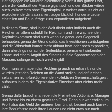
Hat hingegen die Milliarde gleichmäßig verteilt das ganze Dorf,
wäre die Kaufkraft der Masse gigantisch und der Bäcker würde
auch vollkommen ohne Eigenkapital, in weiser vorraussicht auf
explodierende Umsatzzahlen, augenblicklich hunderte Leute
einstellen und Bauaufträge zum expandieren aufgeben!
In diesem Sinne, sind in der Welt direkt oder indirekt auch die
Reichen an allem schuld! Ihr Reichtum und ihre wachsenden
Kapitaleinkommen sind auch wenn sie genau das Gegenteil
behaupten, genau der Grund dafür, das Investitionen zurückgehen
und die Wirtschaft immer mehr abbaut bzw. oder noch expandiert,
dann allerdings nur auf der Seifenblase, permanent sinkender
Löhne und einem Angriff des Staates auf die Sparvermögen der
Massen, solange es noch welche gibt!
Kommunisten haben das Problem ja auch so erkannt, nur die
würden jetzt den Reichen an die Wand stellen und dafür einen
seltsamen nicht-funktionierenden kollektiven Gemeinschaftsgeist
aufbauen in dem die Eigeninitiative Einzelner aber nichts mehr
zählt.
Genau dafür brauch man eben die Freiheit der Aktionäre, Manager
und Bosse bis zu einem gewissen Grad. Denn nur wer ehrlich um
Profit also das Geld der anderen bemüht ist, bedient auch korrekt
ihre Bedürfnisse nach ihren Launen und nicht etwa nur nach