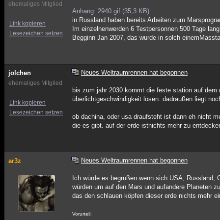
ehemaliges Mitglied
Anhang: 2940.gif (35,3 KB)
in Russland haben bereits Arbeiten zum Marspro
Link kopieren
Im einzelnenwerden 6 Testpersonnen 500 Tage lang
Lesezeichen setzen
Begginn Jan 2007, das wurde in solch einemMassta
Neues Weltraumrennen hat begonnen
jolchen
ehemaliges Mitglied
bis zum jahr 2030 kommt die feste station auf dem 
überlichtgeschwindigkeit lösen. dadraußen liegt no
Link kopieren
Lesezeichen setzen
ob dachina, oder usa draufsteht ist dann eh nicht me
die es gibt. auf der erde istnichts mehr zu entdeck
Neues Weltraumrennen hat begonnen
ar3z
Ich würde es begrüßen wenn sich USA, Russland, C
würden um auf den Mars und aufandere Planeten zu
das den schlauen köpfen dieser erde nichts mehr ei
Vorurteil: