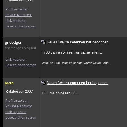
dabei seit 2004
Profil anzeigen
Private Nachricht
Link kopieren
Lesezeichen setzen
Neues Weltraumrennen hat begonnen
gnoettgen
ehemaliges Mitglied
in 30 Jahren wissen wir sicher mehr...
Link kopieren
wenn die Erde schreien könnte, wären wir alle taub.
Lesezeichen setzen
Neues Weltraumrennen hat begonnen
locin
dabei seit 2007
LOL die chinesen LOL
Profil anzeigen
Private Nachricht
Link kopieren
Lesezeichen setzen