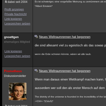
dabei seit 2004
Es ist schwieriger, eine vorgefaßte Meinung zu zertrümmern als e
*Albert Einstein*
Profil anzeigen
Private Nachricht
Link kopieren
Lesezeichen setzen
Neues Weltraumrennen hat begonnen
gnoettgen
ehemaliges Mitglied
die sind allesamt viel zu egoistisch als das sowas p
Link kopieren
wenn die Erde schreien könnte, wären wir alle taub.
Lesezeichen setzen
Neues Weltraumrennen hat begonnen
Prometheus
Diskussionsleiter
Wenn man daraus einen Wettkampf machen kann, ha
ausserdem wer soll den als erster Mensch auf dem M
The divinity of the universe is founded in the incredibility of the latt
-=CIA=- *|CduS|*