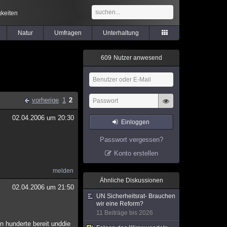
keiten
Natur
Umfragen
Unterhaltung
6
0
9
Nutzer anwesend
vorherige
1
2
02.04.2006 um 20:30
Einloggen
Passwort vergessen?
Konto erstellen
melden
Ähnliche Diskussionen
02.04.2006 um 21:50
UN Sicherheitsrat- Brauchen
wir eine Reform?
11 Beiträge bis 2026
en hunderte bereit unddie