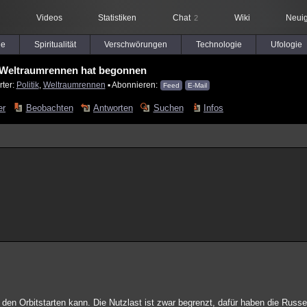
Videos
Statistiken
Chat
Wiki
Neuig
2
le
Spiritualität
Verschwörungen
Technologie
Ufologie
Weltraumrennen hat begonnen
rter:
Politik
,
Weltraumrennen
▪ Abonnieren:
Feed
E-Mail
er
Beobachten
Antworten
Suchen
Infos
in den Orbitstarten kann. Die Nutzlast ist zwar begrenzt, dafür haben die Russ