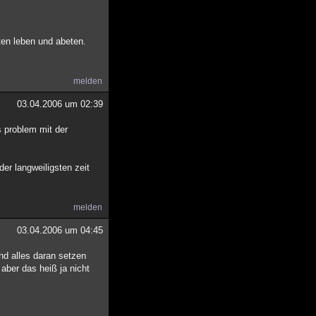
en leben und abeten.
melden
03.04.2006 um 02:39
s problem mit der
der langweiligsten zeit
melden
03.04.2006 um 04:45
d alles daran setzen
ber das heiß ja nicht