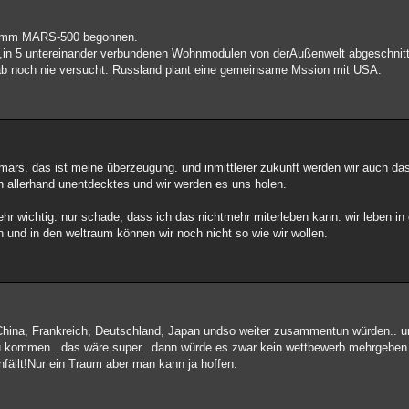
gramm MARS-500 begonnen.
,in 5 untereinander verbundenen Wohnmodulen von derAußenwelt abgeschnitt
b noch nie versucht. Russland plant eine gemeinsame Mssion mit USA.
mars. das ist meine überzeugung. und inmittlerer zukunft werden wir auch da
ch allerhand unentdecktes und wir werden es uns holen.
hr wichtig. nur schade, dass ich das nichtmehr miterleben kann. wir leben in 
en und in den weltraum können wir noch nicht so wie wir wollen.
hina, Frankreich, Deutschland, Japan undso weiter zusammentun würden.. un
 kommen.. das wäre super.. dann würde es zwar kein wettbewerb mehrgeben a
nfällt!Nur ein Traum aber man kann ja hoffen.