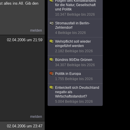
Folgen des Klimawandels
alles ins All. Gib den
für die Natur, Gesellschaft
und Politik
10.347 Beiträge bis 2026
Stromausfall in Berlin-
Zehlendorf
melden
4 Beiträge bis 2026
02.04.2006 um 21:59
Wehrpflicht soll wieder
eingeführt werden
2.182 Beiträge bis 2026
Bündnis 90/Die Grünen
34.307 Beiträge bis 2026
Politik in Europa
1.755 Beiträge bis 2026
Entwickelt sich Deutschland
negativ als
Wirtschaftsstandort?
5.004 Beiträge bis 2026
melden
02.04.2006 um 23:47