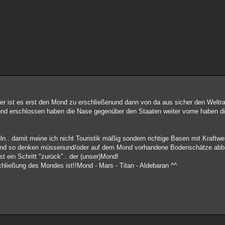
ler ist es erst den Mond zu erschließenund dann von da aus sicher den Welt
ond erschlossen haben die Nase gegenüber den Staaten weiter vorne haben d
ln.. damit meine ich nicht Touristik mäßig sondern richtige Basen mit Kraftwe
ng und so denken müssenund/oder auf dem Mond vorhandene Bodenschätze abba
st ein Schritt "zurück".. der (unser)Mond!
schließung des Mondes ist!!Mond - Mars - Titan - Aldebaran ^^