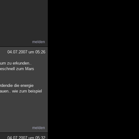
melden
04.07.2007 um 05:26
raum zu erkunden..
ieschnell zum Mars
rdendie die energie
uen.. wie zum beispiel
melden
04.07.2007 um 05:32