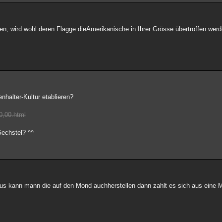
n, wird wohl deren Flagge dieAmerikanische in Ihrer Grösse übertroffen wer
halter-Kultur etablieren?
0,00.html
Sechstel? ^^
aus kann mann die auf den Mond auchherstellen dann zahlt es sich aus eine 