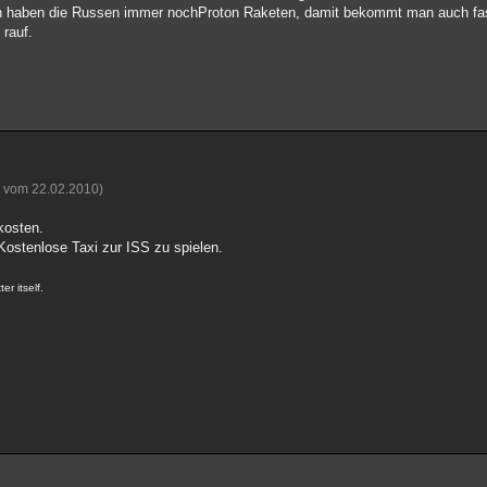
en haben die Russen immer nochProton Raketen, damit bekommt man auch fast 
 rauf.
n vom 22.02.2010)
kosten.
ostenlose Taxi zur ISS zu spielen.
er itself.