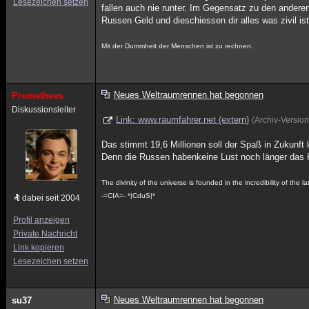
Lesezeichen setzen
fallen auch nie runter. Im Gegensatz zu den ander
Russen Geld und dieschiessen dir alles was zivil ist
Mit der Dummheit der Menschen ist zu rechnen.
Neues Weltraumrennen hat begonnen
Prometheus
Diskussionsleiter
Link: www.raumfahrer.net (extern)
(Archiv-Versio
Das stimmt 19,6 Millionen soll der Spaß in Zukunft 
Denn die Russen habenkeine Lust noch länger das K
The divinity of the universe is founded in the incredibility of the latt
-=CIA=- *|CduS|*
dabei seit 2004
Profil anzeigen
Private Nachricht
Link kopieren
Lesezeichen setzen
Neues Weltraumrennen hat begonnen
su37