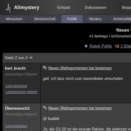
Allmystery
Echtzeit
Diskussionen
Blogs
Menschen
Wissenschaft
Politik
Mystery
Kriminalfäl
Neues 
41 Beiträge
▪ Schlüsselwö
Rubrik Politik
2 Bild
Seite 2 von 2
Neues Weltraumrennen hat begonnen
bert_brecht
ehemaliges Mitglied
geil, ich lass mich zum laserroboter umschulen
Link kopieren
Lesezeichen setzen
Neues Weltraumrennen hat begonnen
Übermensch1
ehemaliges Mitglied
@ buddel
Link kopieren
Jo, die SS-20 ist die einzige Rakete, die jederzeit 