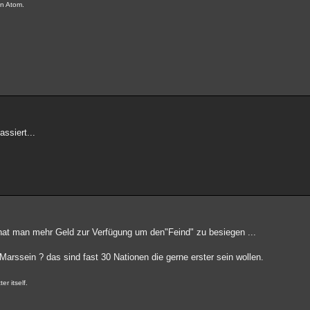
in Atom.
assiert...
t man mehr Geld zur Verfügung um den"Feind" zu besiegen ...
arssein ? das sind fast 30 Nationen die gerne erster sein wollen.
er itself.