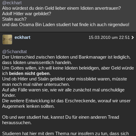
@eckhart
Besucht
Teilgenommen
Alle
Neue
Geschlossen
Also würdest du dein Geld lieber einem Idioten anvertrauen?
Adolf Hitler war gebildet?
Lesenswert
Schlüsselwörter
Stalin auch?
und das Osama Bin Laden studiert hat finde ich auch nirgendwo!
eckhart
15.03.2010 um 22:51
@Schandtat
Der Unterschied zwischen Idioten und Bankmanager ist lediglich,
dass Idioten unwissentlich handeln.
Um Gottes willen, ich will keine Idioten beleidigen, aber Geld würde
ich
beiden nicht geben
.
Und ob Hitler und Stalin gebildet oder missbildet waren, müsste
man noch mal näher untersuchen.
Auf alle Fälle waren sie, wie wir alle zunächst mal unschuldige
Kinder.
Die weitere Entwicklung ist das Erschreckende, worauf wir unser
Augenmerk lenken sollten.
Ob und wer studiert hat, kannst Du für einen anderen Tread
heraussuchen.
Studieren hat hier mit dem Thema nur insofern zu tun, dass sich