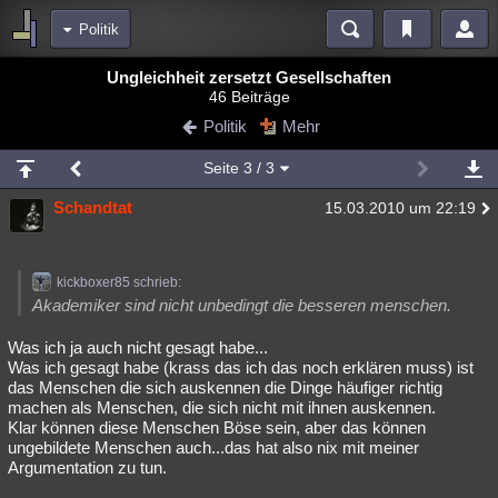
Politik
Bereiche
Ungleichheit zersetzt Gesellschaften
46 Beiträge
Echtzeit
Diskussionen
Blogs
Videos
Statistiken
Politik
Mehr
Chat
Wiki
Neuigkeiten
Seite
3
/ 3
meine Rubriken
Schandtat
15.03.2010 um 22:19
Menschen
Wissenschaft
Politik
Mystery
Kriminalfälle
Spiritualität
Verschwörungen
Technologie
Ufologie
kickboxer85 schrieb:
Natur
Umfragen
Unterhaltung
Akademiker sind nicht unbedingt die besseren menschen.
weitere Rubriken
Was ich ja auch nicht gesagt habe...
Was ich gesagt habe (krass das ich das noch erklären muss) ist
Philosophie
Träume
Orte
Esoterik
Literatur
das Menschen die sich auskennen die Dinge häufiger richtig
machen als Menschen, die sich nicht mit ihnen auskennen.
Astronomie
Helpdesk
Gruppen
Gaming
Filme
Klar können diese Menschen Böse sein, aber das können
ungebildete Menschen auch...das hat also nix mit meiner
Musik
Clash
Verbesserungen
Allmystery
English
Argumentation zu tun.
Übersichten