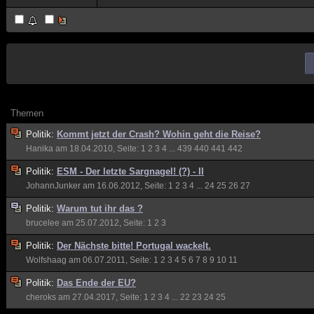
Themen
Politik:
Kommt jetzt der Crash? Wohin geht die Reise?
Hanika
am 18.04.2010, Seite:
1
2
3
4
...
439
440
441
442
Politik:
ESM - Der letzte Sargnagel! (?) - II
JohannJunker
am 16.06.2012, Seite:
1
2
3
4
...
24
25
26
27
Politik:
Warum tut ihr das ?
brucelee
am 25.07.2012, Seite:
1
2
3
Politik:
Der Nächste bitte! Portugal wackelt.
Wolfshaag
am 06.07.2011, Seite:
1
2
3
4
5
6
7
8
9
10
11
Politik:
Das Ende der EU?
cheroks
am 27.04.2017, Seite:
1
2
3
4
...
22
23
24
25