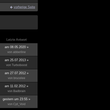
vorherige Seite
Letzte Antwort
am 08.05.2020 »
von
abberline
am 25.07.2013 »
von
Turboboost
am 27.07.2012 »
von
brucelee
am 11.02.2012 »
von
Badbrain
gestern um 23:55 »
von
Cpt_Void