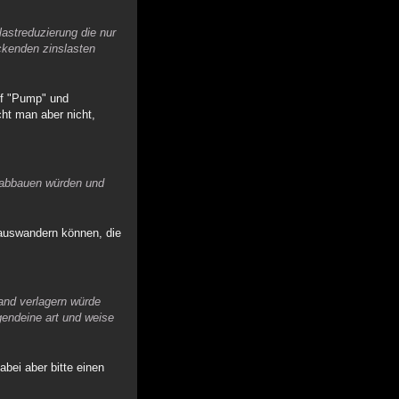
lastreduzierung die nur
ückenden zinslasten
auf "Pump" und
ht man aber nicht,
nd abbauen würden und
 auswandern können, die
and verlagern würde
rgendeine art und weise
abei aber bitte einen