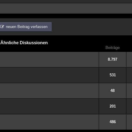
neuen Beitrag verfassen
Ähnliche Diskussionen
Beiträge
8.797
531
48
201
486