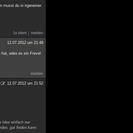
nn musst du in irgeneiner
1x zitiert
melden
12.07.2012 um 21:48
hat, wäre es ein Frevel
melden
12.07.2012 um 21:52
 Idee einfach nur
rden, gut finden kann.