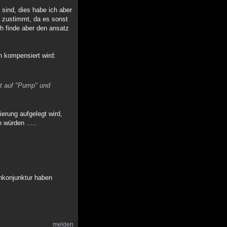
sind, dies habe ich aber
e zustimmt, da es sonst
ich finde aber den ansatz
n kompensiert wird:
gt auf "Pump" und
erung aufgelegt wird,
 würden .....
chkonjunktur haben
melden