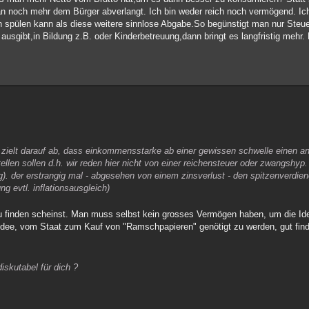
n noch mehr dem Bürger abverlangt. Ich bin weder reich noch vermögend. Ic
pülen kann als diese weitere sinnlose Abgabe.So begünstigt man nur Steuer
sgibt,in Bildung z.B. oder Kinderbetreuung,dann bringt es langfristig mehr
 - zielt darauf ab, dass einkommensstarke ab einer gewissen schwelle einen a
tellen sollen d.h. wir reden hier nicht von einer reichensteuer oder zwangshyp
g). der erstrangig mal - abgesehen von einem zinsverlust - den spitzenverdien
 evtl. inflationsausgleich)
zu finden scheinst. Man muss selbst kein grosses Vermögen haben, um die Ide
ie Idee, vom Staat zum Kauf von "Ramschpapieren" genötigt zu werden, gut fin
iskutabel für dich ?