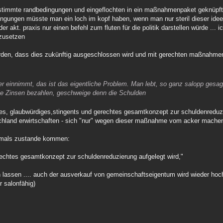
bestimmte randbedingungen und eingeflochten in ein maßnahmenpaket geknüpft 
edingungen müsste man ein loch im kopf haben, wenn man nur steril dieser ide
r akt. praxis nur einen befehl zum fluten für die politik darstellen würde ... 
nzusetzen
werden, dass dies zukünftig ausgeschlossen wird und mit gerechten maßnahme
s er einnimmt, das ist das eigentliche Problem. Man lebt, so ganz salopp gesa
ie Zinsen bezahlen, geschweige denn die Schulden
ntes, glaubwürdiges,stingents und gerechtes gesamtkonzept zur schuldenreduzi
tschland erwirtschaften - sich "nur" wegen dieser maßnahme vom acker machen
 niemals zustande kommen:
rechtes gesamtkonzept zur schuldenreduzierung aufgelegt wird,"
nen lassen .... auch der ausverkauf von gemeinschaftseigentum wird wieder ho
 salonfähig)