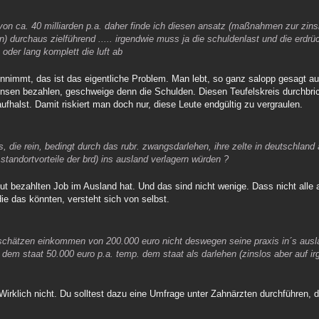
von ca. 40 milliarden p.a. daher finde ich diesen ansatz (maßnahmen zur zins
n) durchaus zielführend ..... irgendwie muss ja die schuldenlast und die erdr
oder lang komplett die luft ab
 einnimmt, das ist das eigentliche Problem. Man lebt, so ganz salopp gesagt 
nsen bezahlen, geschweige denn die Schulden. Diesen Teufelskreis durchbric
fhalst. Damit riskiert man doch nur, diese Leute endgültig zu vergraulen.
s, die rein, bedingt durch das rubr. zwangsdarlehen, ihre zelte in deutschla
 standortvorteile der brd) ins ausland verlagern würden ?
gut bezahlten Job im Ausland hat. Und das sind nicht wenige. Dass nicht alle
ie das könnten, versteht sich von selbst.
eschätzen einkommen von 200.000 euro nicht deswegen seine praxis in´s ausl
en dem staat 50.000 euro p.a. temp. dem staat als darlehen (zinslos aber auf i
Wirklich nicht. Du solltest dazu eine Umfrage unter Zahnärzten durchführen, d