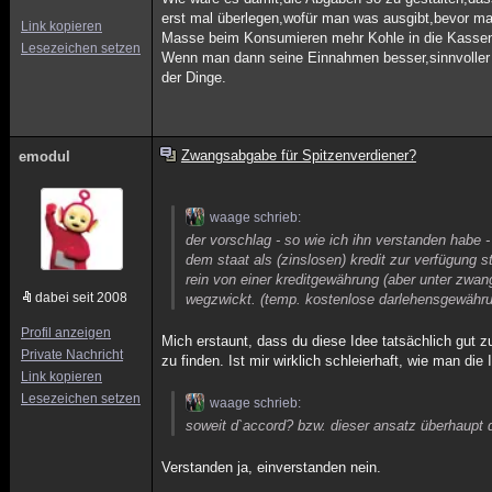
erst mal überlegen,wofür man was ausgibt,bevor ma
Link kopieren
Masse beim Konsumieren mehr Kohle in die Kassen s
Lesezeichen setzen
Wenn man dann seine Einnahmen besser,sinnvoller au
der Dinge.
Zwangsabgabe für Spitzenverdiener?
emodul
waage schrieb:
der vorschlag - so wie ich ihn verstanden habe
dem staat als (zinslosen) kredit zur verfügung s
rein von einer kreditgewährung (aber unter zwan
dabei seit 2008
wegzwickt. (temp. kostenlose darlehensgewährung
Profil anzeigen
Mich erstaunt, dass du diese Idee tatsächlich gut 
Private Nachricht
zu finden. Ist mir wirklich schleierhaft, wie man d
Link kopieren
Lesezeichen setzen
waage schrieb:
soweit d`accord? bzw. dieser ansatz überhaupt d
Verstanden ja, einverstanden nein.