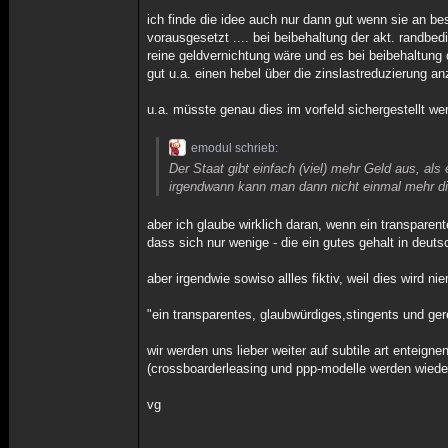
ich finde die idee auch nur dann gut wenn sie an 
vorausgesetzt .... bei beibehaltung der akt. randb
reine geldvernichtung wäre und es bei beibehaltung de
gut u.a. einen hebel über die zinslastreduzierung a
u.a. müsste genau dies im vorfeld sichergestellt 
emodul schrieb:
Der Staat gibt einfach (viel) mehr Geld aus, al
irgendwann kann man dann nicht einmal mehr d
aber ich glaube wirklich daran, wenn ein transpare
dass sich nur wenige - die ein gutes gehalt in deu
aber irgendwie sowiso allles fiktiv, weil dies wird
"ein transparentes, glaubwürdiges,stingents und ge
wir werden uns lieber weiter auf subtile art enteig
(crossboarderleasing und ppp-modelle werden wieder
vg