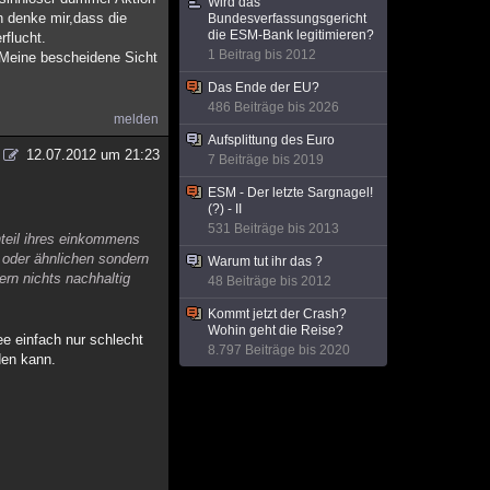
Wird das
h denke mir,dass die
Bundesverfassungsgericht
die ESM-Bank legitimieren?
flucht.
1 Beitrag bis 2012
. Meine bescheidene Sicht
Das Ende der EU?
486 Beiträge bis 2026
melden
Aufsplittung des Euro
12.07.2012 um 21:23
7 Beiträge bis 2019
ESM - Der letzte Sargnagel!
(?) - II
531 Beiträge bis 2013
nteil ihres einkommens
. oder ähnlichen sondern
Warum tut ihr das ?
ern nichts nachhaltig
48 Beiträge bis 2012
Kommt jetzt der Crash?
Wohin geht die Reise?
e einfach nur schlecht
8.797 Beiträge bis 2020
den kann.