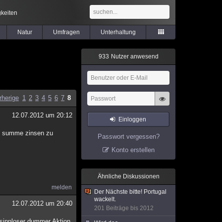
keiten
Natur
Umfragen
Unterhaltung
9
3
3
Nutzer anwesend
rherige
1
2
3
4
5
6
7
8
12.07.2012 um 20:12
Einloggen
ese summe zinsen zu
Passwort vergessen?
Konto erstellen
Ähnliche Diskussionen
melden
Der Nächste bitte! Portugal
wackelt.
12.07.2012 um 20:40
201 Beiträge bis 2012
 sinnloser dummer Aktion