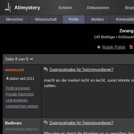
Allmystery
Echtzeit
Diskussionen
Blog
Menschen
Wissenschaft
Politik
Mystery
Kriminalfäl
Zwangs
145 Beiträge
▪ Schlüssel
Rubrik Politik
Seite 8 von 8
Zwangsabgabe für Spitzenverdiener?
wrentzsch
dabei seit 2011
macht es der merkel nicht so leicht, sonst könnte 
zahlen.
Profil anzeigen
Private Nachricht
Link kopieren
Lesezeichen setzen
Zwangsabgabe für Spitzenverdiener?
Badbrain
ehemaliges Mitglied
Wie wäre es damit,die Abgaben so zu gestalten,da