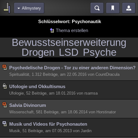
Allmystery
Bereiche
Schlüsselwort: Psychonautik
Echtzeit
Diskussionen
Blogs
Videos
Statistiken
Thema erstellen
Bewusstseinserweiterung
Chat
Wiki
Neuigkeiten
Drogen
LSD
Psyche
meine Rubriken
Menschen
Wissenschaft
Politik
Mystery
Kriminalfälle
Psychedelische Drogen - Tor zu einer anderen Dimension?
Spiritualität
Verschwörungen
Technologie
Ufologie
Spiritualität, 1.312 Beiträge, am 22.05.2016 von CountDracula
Natur
Umfragen
Unterhaltung
Ufologie und Okkultismus
weitere Rubriken
Ufologie, 52 Beiträge, am 18.01.2016 von rsamsa
Philosophie
Träume
Orte
Esoterik
Literatur
Salvia Divinorum
Wissenschaft, 581 Beiträge, am 18.06.2014 von Horstinator
Astronomie
Helpdesk
Gruppen
Gaming
Filme
Musik und Videos für Psychonauten
Musik
Clash
Verbesserungen
Allmystery
English
Musik, 51 Beiträge, am 07.05.2013 von Jardin
Übersichten