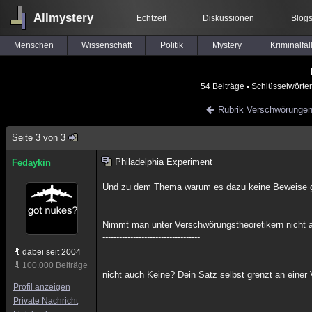
Allmystery
Echtzeit
Diskussionen
Blog
Menschen
Wissenschaft
Politik
Mystery
Kriminalfäl
54 Beiträge
▪ Schlüsselwörte
Rubrik Verschwörunge
Seite 3 von 3
Philadelphia Experiment
Fedaykin
Und zu dem Thema warum es dazu keine Beweise gi
Nimmt man unter Verschwörungstheoretikern nicht 
-----------------------------------
dabei seit 2004
100.000 Beiträge
nicht auch Keine? Dein Satz selbst grenzt an einer 
Profil anzeigen
Private Nachricht