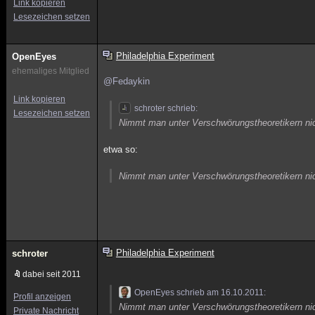
Link kopieren
Lesezeichen setzen
Philadelphia Experiment
OpenEyes
ehemaliges Mitglied
@Fedaykin
Link kopieren
schroter schrieb:
Lesezeichen setzen
Nimmt man unter Verschwörungstheoretikern ni
etwa so:
Nimmt man unter Verschwörungstheoretikern nich
Philadelphia Experiment
schroter
dabei seit 2011
OpenEyes schrieb am 16.10.2011:
Profil anzeigen
Nimmt man unter Verschwörungstheoretikern nich
Private Nachricht