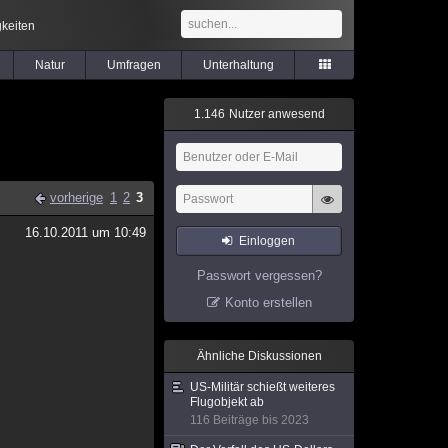
keiten
Natur
Umfragen
Unterhaltung
1
.
1
4
6
Nutzer anwesend
vorherige
1
2
3
16.10.2011 um 10:49
Einloggen
Passwort vergessen?
Konto erstellen
Ähnliche Diskussionen
US-Militär schießt weiteres
Flugobjekt ab
116 Beiträge bis 2023