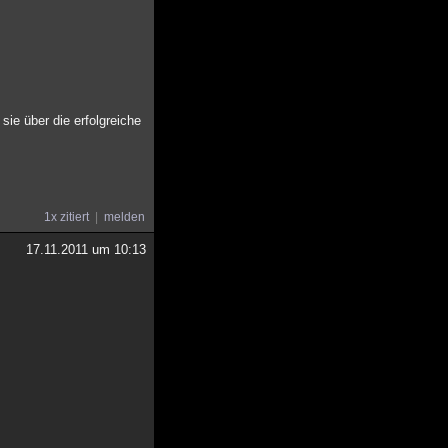
ie über die erfolgreiche
1x zitiert
melden
17.11.2011 um 10:13