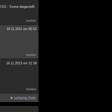
 ESO - Szene dargestellt
melden
19.11.2011 um 06:53
melden
16.11.2013 um 21:18
melden
vorherige Seite