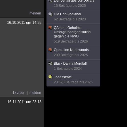
Der Verfall des US-Dollars
15 Beiträge bis 2025
melden
Die Hopi-Indianer
62 Beiträge bis 2023
16.10.2011 um 14:35
QAnon - Geheime
Untergrundorganisation
gegen die NWO
519 Beiträge bis 2026
Operation Northwoods
209 Beiträge bis 2025
Black Dahlia Mordfall
1 Beitrag bis 2024
Todesstrafe
23.620 Beiträge bis 2026
1x zitiert
melden
16.11.2011 um 23:18