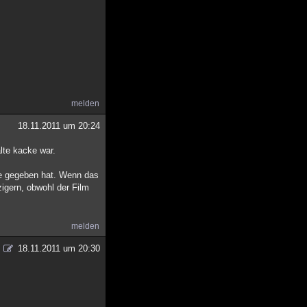
melden
18.11.2011 um 20:24
lte kacke war.
ie gegeben hat. Wenn das
igern, obwohl der Film
melden
18.11.2011 um 20:30