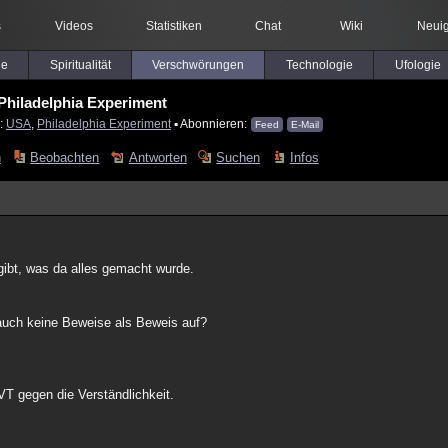
s
Videos
Statistiken
Chat
Wiki
Neuig
le
Spiritualität
Verschwörungen
Technologie
Ufologie
Philadelphia Experiment
r:
USA
,
Philadelphia Experiment
▪ Abonnieren:
Feed
E-Mail
n
Beobachten
Antworten
Suchen
Infos
bt, was da alles gemacht wurde.
auch keine Beweise als Beweis auf?
VT gegen die Verständlichkeit.