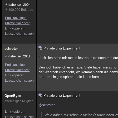
dabei seit 2004
100.000 Beiträge
Profil anzeigen
Private Nachricht
Link kopieren
Lesezeichen setzen
Philadelphia Experiment
schroter
dabei seit 2011
ja ok. ich habe mir meine letzten texte noch mal 
Profil anzeigen
Dennoch habe ich eine frage: Viele haben mir scho
Private Nachricht
der Wahrheit entspricht, wo kommen denn die ganze
Link kopieren
erst um einiges später in die kinos kam.
Lesezeichen setzen
Philadelphia Experiment
OpenEyes
ehemaliges Mitglied
@schroter
Link kopieren
Viele haben mir schon in vielen Diskussionen v
Lesezeichen setzen