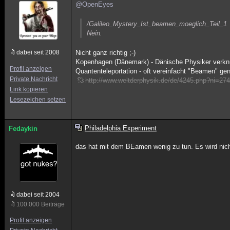
@OpenEyes
/Galileo_Mystery_Ist_beamen_moeglich_Teil_1
Nein.
dabei seit 2008
Nicht ganz richtig ;-)
Kopenhagen (Dänemark) - Dänische Physiker verknüpf
Profil anzeigen
Quantenteleportation - oft vereinfacht "Beamen" g
Private Nachricht
http://www.weltderphysik.de/de/4245.php?ni=274
Link kopieren
Lesezeichen setzen
Philadelphia Experiment
Fedaykin
das hat mit dem BEamen wenig zu tun. Es wird nicht
dabei seit 2004
100.000 Beiträge
Profil anzeigen