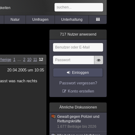
keiten
Natur
Umfragen
Unterhaltung
7
1
7
Nutzer anwesend
rherige
1
...
2
10
11
12
20.04.2005 um 10:05
Einloggen
 hasst was nach rechts
Passwort vergessen?
Konto erstellen
Ähnliche Diskussionen
Gewalt gegen Polizei und
Rettungskräfte
1.677 Beiträge bis 2026