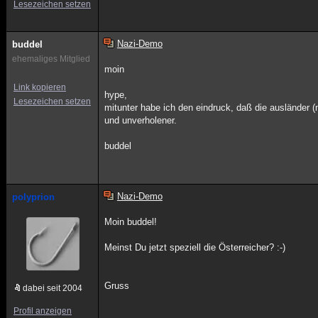
Lesezeichen setzen
Nazi-Demo
buddel
ehemaliges Mitglied
moin
Link kopieren
hype,
Lesezeichen setzen
mitunter habe ich den eindruck, daß die ausländer (
und unverholener.
buddel
Nazi-Demo
polyprion
Moin buddel!
Meinst Du jetzt speziell die Österreicher? :-)
Gruss
dabei seit 2004
Profil anzeigen