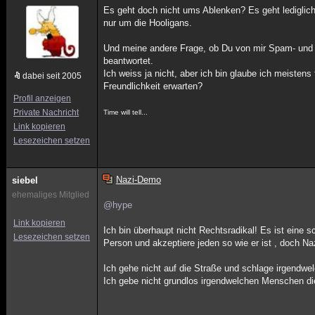
Es geht doch nicht ums Ablenken? Es geht lediglic
nur um die Hooligans.
Und meine andere Frage, ob Du von mir Spam- und Be
beantwortet.
Ich weiss ja nicht, aber ich bin glaube ich meisten
dabei seit 2005
Freundlichkeit erwarten?
Profil anzeigen
Private Nachricht
Time will tell...
Link kopieren
Lesezeichen setzen
Nazi-Demo
siebel
ehemaliges Mitglied
@hype
Link kopieren
Ich bin überhaupt nicht Rechtsradikal! Es ist eine s
Lesezeichen setzen
Person und akzeptiere jeden so wie er ist , doch Naz
Ich gehe nicht auf die Straße und schlage irgendwe
Ich gebe nicht grundlos irgendwelchen Menschen die 