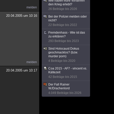
Wie haben eure Vorfahren
den Krieg erlebt?
melden
26 Beiträge bis 2026
20.04.2005 um 10:16
Bei der Polizei melden oder
nicht?
22 Beiträge bis 2022
Fremdenhass - Wie ist das
zu erklären?
293 Beiträge bis 2023
Sind Holocaust Dokus
geschmacklos? (bzw.
murder porn)
4 Beiträge bis 2020
melden
Coa 2015 - AF7 - vincent vs.
20.04.2005 um 10:17
Kältezeit
42 Beiträge bis 2015
Der Fall Rainer
W./Drachenlord
4.049 Beiträge bis 2026