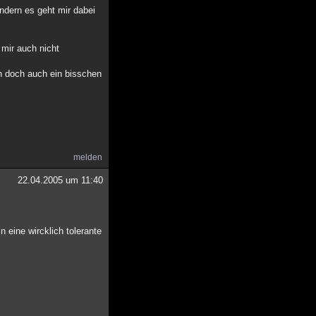
ndern es geht mir dabei
 mir auch nicht
ch doch auch ein bisschen
melden
22.04.2005 um 11:40
n eine wircklich tolerante