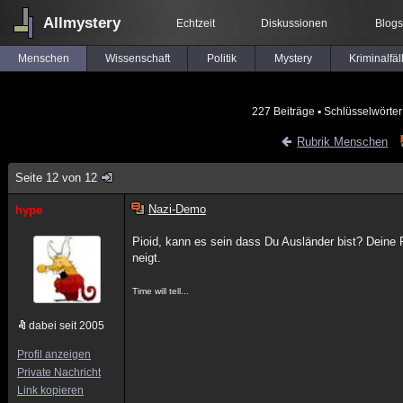
Allmystery
Echtzeit
Diskussionen
Blogs
Menschen
Wissenschaft
Politik
Mystery
Kriminalfäl
227 Beiträge
▪ Schlüsselwörter
Rubrik Menschen
Seite 12 von 12
Nazi-Demo
hype
Pioid, kann es sein dass Du Ausländer bist? Deine 
neigt.
Time will tell...
dabei seit 2005
Profil anzeigen
Private Nachricht
Link kopieren