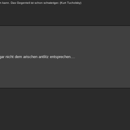
n kann. Das Gegenteil ist schon schwieriger. (Kurt Tucholsky)
ar nicht dem arischen antlitz entsprechen....