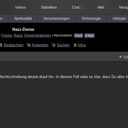
Videos
Statistiken
Chat
Wiki
Neuig
2
le
Spiritualität
Verschwörungen
Technologie
Ufologie
Nazi-Demo
:
Polizei
,
Nazis
,
Demonstrationen
▪ Abonnieren:
Feed
E-Mail
Beobachten
Antworten
Suchen
Infos
vo
Rechtschreibung deutet drauf hin. In diesem Fall wäre es klar, dass Du alles