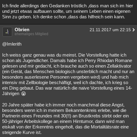
Ich finde allerdings den Gedanken tröstlich ,dass man sich im hier
Besucht
Teilgenommen
Alle
Neue
Geschlossen
und jetzt etwas aufbauen sollte, um seinem Leben einen eigenen
Sinn zu geben. Ich denke schon ,dass das hilfreich sein kann.
Lesenswert
Schlüsselwörter
Obrien
21.11.2017 um 22:15
ehemaliges Mitglied
@Imlerith
Ich weiss ganz genau was du meinst. Die Vorstellung hatte ich
schon als Jugendlicher. Damals habe ich Perry Rhiodan Romane
gelesen und mir gedacht, ich brauche auch so einen Zellaktivator
(ein Gerät, das Menschen biologisch unsterblich macht und nur an
besonders auserlesene Personen vergeben wird) und hab mich
intensiv mit Zellbiologie beschäftigt, weil ich dachte, ich krieg so
ein Ding gebaut. Das war natürlich die naive Vorstellung eines 14-
Jährigen
20 Jahre später habe ich immer noch manchmal diese Angst,
besonders wenn ich in meinem Bekanntenkreis erlebe, wie die
Partnerin eines Freundes mit 30(!!) an Brustkrebs stirbt oder ein
50-jähriger Arbeitskollege an einem Hirntumor, dann wird man
eiskalt von der Erkenntnis eingeholt, das die Mortalitätsrate eine
steigende Kurve ist.