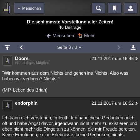
Menschen
Bereiche
Die schlimmste Vorstellung aller Zeiten!
46 Beiträge
Echtzeit
Diskussionen
Blogs
Videos
Statistiken
Menschen
Mehr
Chat
Wiki
Neuigkeiten
2
Seite
3
/ 3
meine Rubriken
Doors
21.11.2017 um 16:46
Menschen
Wissenschaft
Politik
Mystery
Kriminalfälle
ehemaliges Mitglied
Spiritualität
Verschwörungen
Technologie
Ufologie
"Wir kommen aus dem Nichts und gehen ins Nichts. Also was
haben wir verloren? Nichts."
Natur
Umfragen
Unterhaltung
(MP, Leben des Brian)
weitere Rubriken
endorphin
Philosophie
Träume
Orte
Esoterik
21.11.2017 um 16:52
Literatur
Astronomie
Helpdesk
Gruppen
Gaming
Filme
Ich kann dich verstehen, Imlerith. Ich habe diese Gedanken auch
oft und habe Angst davor, irgendwann nicht mehr zu existieren und
Musik
Clash
Verbesserungen
Allmystery
English
eben nicht mehr die Dinge tun zu können, die mir Freude bereiten.
Keine Emotionen, keine Erlebnisse, keine Gedanken, nichts.
Übersichten