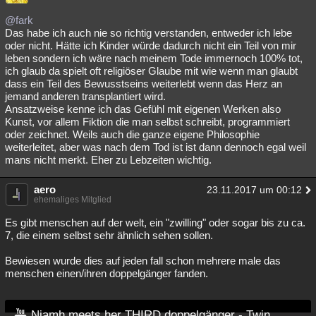
@fark
Das habe ich auch nie so richtig verstanden, entweder ich lebe
oder nicht. Hätte ich Kinder würde dadurch nicht ein Teil von mir
leben sondern ich wäre nach meinem Tode immernoch 100% tot,
ich glaub da spielt oft religiöser Glaube mit wie wenn man glaubt
dass ein Teil des Bewusstseins weiterlebt wenn das Herz an
jemand anderen transplantiert wird.
Ansatzweise kenne ich das Gefühl mit eigenen Werken also
Kunst, vor allem Fiktion die man selbst schreibt, programmiert
oder zeichnet. Weils auch die ganze eigene Philosophie
weiterleitet, aber was nach dem Tod ist ist dann dennoch egal weil
mans nicht merkt. Eher zu Lebzeiten wichtig.
aero
23.11.2017 um 00:12
ehemaliges Mitglied
Es gibt menschen auf der welt, ein "zwilling" oder sogar bis zu ca.
7, die einem selbst sehr ähnlich sehen sollen.
Bewiesen wurde dies auf jeden fall schon mehrere male das
menschen einen/ihren doppelgänger fanden.
Niamh meets her THIRD doppelgänger - Twin