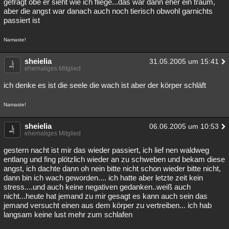
gefragt obe er sieht wie ich fliege...das war dann eher ein traum,
aber die angst war danach auch noch tierisch obwohl garnichts
passiert ist
Namaste!
sheielia
31.05.2005 um 15:41
ehemaliges Mitglied
ich denke es ist die seele die wach ist aber der körper schläft
Namaste!
sheielia
06.06.2005 um 10:53
ehemaliges Mitglied
gestern nacht ist mir das wieder passiert, ich lief nen waldweg
entlang und fing plötzlich wieder an zu schweben und bekam diese
angst, ich dachte dann oh nein bitte nicht schon wieder bitte nicht,
dann bin ich wach geworden.... ich hatte aber letzte zeit kein
stress....und auch keine negativen gedanken..weiß auch
nicht...heute hat jemand zu mir gesagt es kann auch sein das
jemand versucht einen aus dem körper zu vertreiben... ich hab
langsam keine lust mehr zum schlafen