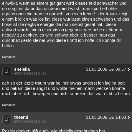
einwirkt, wenn es einem gut geht wird dieses feld schwächer und
so sorgt es dafür das du deprimiert wirst, man spürt erhöhte
agressionen die man so garnicht von sich kennt! ..der traum zeigt
einem bildlich was los ist, diese wut lässt einen schweben und das
böse ist die negtive energie die man selbst gesät hat.. diese
antwort wurde mir in einer vision gegeben..versuche nichtmehr
negativ zu denken, es wird schwer aber je besser man das
durchhält desto kleiner wird diese kraft! ich hoffe ich konnte dir
helfen
Namaste!
sheielia
31.05.2005 um 09:57
ehemaliges Mitglied
ach so der letzte traum war bei mir etwas anderst ich lag im bett
und bekam diese angst und wollte meinen mann wecken konnte
mich aber nicht bewegen und nicht schreien das war echt schlimm
Namaste!
theend
31.05.2005 um 14:03
ehemaliges Mitglied
Positiv denken hilft auch, wie sheielia geschrieben hat.