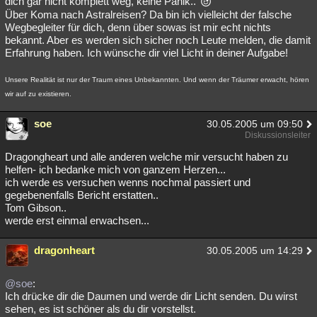
dich gar nicht komplett weg, keine Panik..
Über Koma nach Astralreisen? Da bin ich vielleicht der falsche
Besucht
Teilgenommen
Alle
Neue
Geschlossen
Wegbegleiter für dich, denn über sowas ist mir echt nichts
bekannt. Aber es werden sich sicher noch Leute melden, die damit
Lesenswert
Schlüsselwörter
Erfahrung haben. Ich wünsche dir viel Licht in deiner Aufgabe!
Unsere Realität ist nur der Traum eines Unbekannten. Und wenn der Träumer erwacht, hören
wir auf zu existieren.
soe
30.05.2005 um 09:50
Diskussionsleiter
Dragongheart und alle anderen welche mir versucht haben zu
helfen- ich bedanke mich von ganzem Herzen...
ich werde es versuchen wenns nochmal passiert und
gegebenenfalls Bericht erstatten..
Tom Gibson..
werde erst einmal erwachsen...
dragonheart
30.05.2005 um 14:29
@soe
:
Ich drücke dir die Daumen und werde dir Licht senden. Du wirst
sehen, es ist schöner als du dir vorstellst.