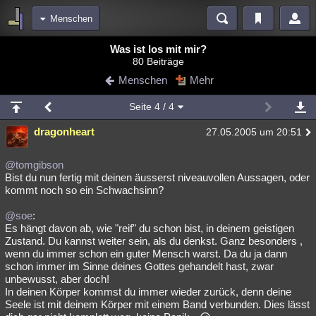
Menschen
Bereiche
Was ist los mit mir?
80 Beiträge
Echtzeit
Diskussionen
Blogs
Videos
Statistiken
Menschen
Mehr
Chat
Wiki
Neuigkeiten
Seite
4
/ 4
meine Rubriken
dragonheart
27.05.2005 um 20:51
Menschen
Wissenschaft
Politik
Mystery
Kriminalfälle
Spiritualität
Verschwörungen
Technologie
Ufologie
@tomgibson
Bist du nun fertig mit deinen äusserst niveauvollen Aussagen, oder
kommt noch so ein Schwachsinn?
Natur
Umfragen
Unterhaltung
weitere Rubriken
@soe
:
Es hängt davon ab, wie "reif" du schon bist, in deinem geistigen
Philosophie
Träume
Orte
Esoterik
Literatur
Zustand. Du kannst weiter sein, als du denkst. Ganz besonders ,
wenn du immer schon ein guter Mensch warst. Da du ja dann
Astronomie
Helpdesk
Gruppen
Gaming
Filme
schon immer im Sinne deines Gottes gehandelt hast, zwar
unbewusst, aber doch!
Musik
Clash
Verbesserungen
Allmystery
English
In deinen Körper kommst du immer wieder zurück, denn deine
Seele ist mit deinem Körper mit einem Band verbunden. Dies lässt
Übersichten