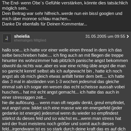
The End- wenn Obe`s Gefühle verstärken, könnte dies tatsächlich
möglich sein..
Dein Beitrag war sehr hilfreich..werde nun ein bissl googlen und
mich über monroe schlau machen...
Danke Dir ebenfalls für Deinen Kommentar...
sheielia
31.05.2005 um 09:55
ehemaliges Mitglied
hallo soe... ich hatte vor einer weile einen thread in dem ich das
selbe beschrieben habe.... ich fing auch an mit fliegen die treppe
hinunter ins wohnzimmer hab plötzlich panische angst bekommen
obwohl da nichts war..aber es war eine richtig üble angst die man
so garnicht kennt! selbst als ich aufgewacht bin , hatte ich noch
angst als ob mich gleich etwas anfällt hinter dem bett.... ich hatte
das 3 mal in abständen von 1-3 wochen jedesmal das gleiche
einmal sah ich sogar ein wesen das echt scheisse aussah vobei
huschen... hat mir echt angst gemacht... ich hatte das auch in
einer stressiggen zeit...
hie die auflösung.... wenn man oft negativ denkt, greul empfindet,
wut angst usw. bildet sich eine masse wie ein energiefeld (jeder
gedanke ist energie) jedesmal wenn du wieder so empfindest
stärkst du dieses feld und so wächst es...wenn man stress hat
wird der frust meistens noch größer und somit auch dieses
feld...irgendwann ist es so stark durch deine kraft das es auf dich