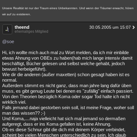
Unsere Realität ist nur der Traum eines Unbekannten. Und wenn der Träumer erwacht, hören
wir auf zu existieren.
theend
30.05.2005 um 15:07
ehemaliges Mitglied
@soe
Hi, ich wollte mich auch mal zu Wort melden, da ich mir einbilde
etwas Ahnung von OBEs zu haben(hab mich lange intensiv damit
beschäftigt, Bücher gelesen und selbst welche gehabt, jedoch
bewust herbeigeführt).
Wie dir die anderen (außer maxetten) schon gesagt haben ist es
normal.
Außerdem stimmt es nicht ganz, dass man jahre lang dafür üben
muss, es gibt genug Leute bei denen es "zufällig" einfach passiert.
Von den Theorien bezüglich Koma oder sogar Tod halte ich nicht
wirklich viel.
Falls jemand dabei gestorben sein soll, ist meine Frage, woher soll
man das wissen?? ;-)
Und Koma,....naja vielleicht hat sich mal jemand so dermaßen
aufgeregt, dass er ins Koma gefallen ist, keine Ahnung.
Ob es diese Schnur gibt die dich mit deinem Körper verbindet,
scheint bei vielen Menschen unterschiedlich zu sein. Ich glaub