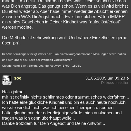
macht. DAs heißt: Du nimmst beides war - Dein Gefühl UND das
was Dich ängstigt. Das genügt schon. Wenn es zuviel wird brichst
Du eben wieder ab. Aber habe immer wieder die Absicht erkennen
zu wollen WAS Dir Angst macht. Es ist in solchen Fällen IMMER
ein reales Geschehen in Deiner Kindheit was "aufgelöst/erlöst"
werden möchte.
Die Methode ist sehr wirkungsvoll. Und nähere Einzelheiten gerne
über "pn".
Der Akademikergeist neigt immer dazu, an einmal aufgenommenen Meinungen festzuhalten
und sich dabei als Hüter der Wahrheit vorzukommen.
Claude Henri Saint-Simon, Graf de Rouvroy (1760 - 1825),
soe
31.05.2005 um 09:23
Diskussionsleiter
Hallo jafrael,
mir ist definitiv nichts schlimmes oder traumatisches widerfahren...
Ich hatte eine glückliche Kindheit und bin es auch heute noch..ich
wüsste wirklich nicht was ich bei einer Therapie zu suchen
hätte..glaube mir, der oder diejenige würde mich auslachen und
fragen was ich denn überhaupt wolle...
Danke trotzdem für Dein Angebot und Deine Antwort...