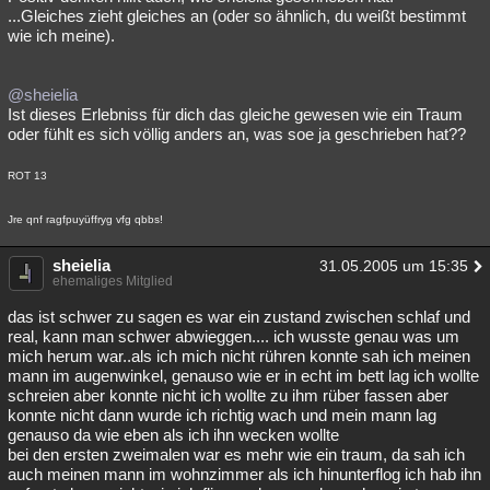
...Gleiches zieht gleiches an (oder so ähnlich, du weißt bestimmt
wie ich meine).
@sheielia
Ist dieses Erlebniss für dich das gleiche gewesen wie ein Traum
oder fühlt es sich völlig anders an, was soe ja geschrieben hat??
ROT 13
Jre qnf ragfpuyüffryg vfg qbbs!
sheielia
31.05.2005 um 15:35
ehemaliges Mitglied
das ist schwer zu sagen es war ein zustand zwischen schlaf und
real, kann man schwer abwieggen.... ich wusste genau was um
mich herum war..als ich mich nicht rühren konnte sah ich meinen
mann im augenwinkel, genauso wie er in echt im bett lag ich wollte
schreien aber konnte nicht ich wollte zu ihm rüber fassen aber
konnte nicht dann wurde ich richtig wach und mein mann lag
genauso da wie eben als ich ihn wecken wollte
bei den ersten zweimalen war es mehr wie ein traum, da sah ich
auch meinen mann im wohnzimmer als ich hinunterflog ich hab ihn