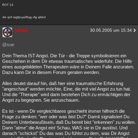
ROT 13
Jre qnf ragfpuyüffryg vfg qbbs!
jafrael
30.05.2005 um 15:34
@soe
Dein Thema IST Angst. Die Tür - die Treppe symbolisieren ein
Geschehen in dem Dir etweas traumatisches widerfuhr. Die Hilfe
eines ausgebildeten Therapeuten wäre in Deinem Falle anzuraten.
Dazu kann Dir in diesem Forum geraten werden.
Alles deutet darauf hin, daß hier eine traumatische Erfahrung
"angeschaut" werden möchte. Eine, die mit viel Angst zu tun hat.
Und die "Therapie" wird darin bestehen Dich zu ermächtigen der
Angst zu begegnen. Sie anzuschauen.
Es ist - wenn Dir vergleichbares geschieht immer hilfreich die
Frage zu denken: "wer oder was bist Du?" Damit signalisiert Du
Deinem Unterbewußtsein, daß Du bereit bist "erkennen" zu wollen.
Dann "atme" die Angst ein! Schau, WAS sie in Dir auslöst. Und
danach "schickst" Du das was Du fühlst zu dem, was Dir Angst