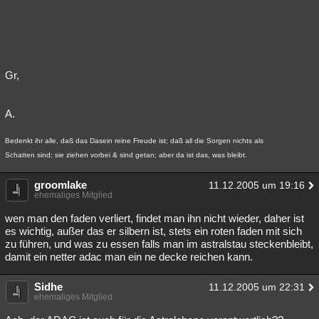
Gr,
A.
Bedenkt ihr alle, daß das Dasein reine Freude ist; daß all die Sorgen nichts als
Schatten sind; sie ziehen vorbei & sind getan; aber da ist das, was bleibt.
groomlake
11.12.2005 um 19:16
ehemaliges Mitglied
wen man den faden verliert, findet man ihn nicht wieder, daher ist
es wichtig, außer das er silbern ist, stets ein roten faden mit sich
zu führen, und was zu essen falls man im astralstau steckenbleibt,
damit ein netter adac man ein ne decke reichen kann.
Sidhe
11.12.2005 um 22:31
ehemaliges Mitglied