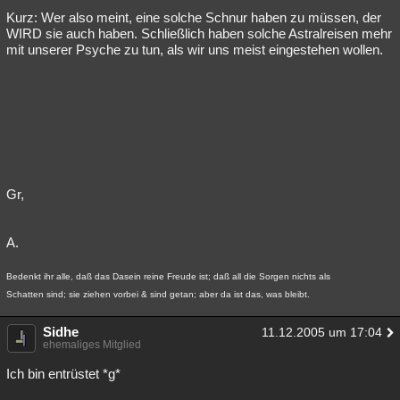
Kurz: Wer also meint, eine solche Schnur haben zu müssen, der
Besucht
Teilgenommen
Alle
Neue
Geschlossen
WIRD sie auch haben. Schließlich haben solche Astralreisen mehr
mit unserer Psyche zu tun, als wir uns meist eingestehen wollen.
Lesenswert
Schlüsselwörter
Gr,
A.
Bedenkt ihr alle, daß das Dasein reine Freude ist; daß all die Sorgen nichts als
Schatten sind; sie ziehen vorbei & sind getan; aber da ist das, was bleibt.
Sidhe
11.12.2005 um 17:04
ehemaliges Mitglied
Ich bin entrüstet *g*