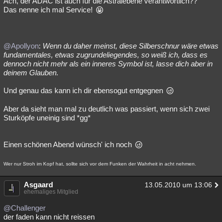
Ach, der ADAC ist auch für die Astralebene verantwortlich??
Das nenne ich mal Service!
@Apollyon
:
Wenn du daher meinst, diese Silberschnur wäre etwas
fundamentales, etwas zugrundeliegendes, so weiß ich, dass es
dennoch nicht mehr als ein inneres Symbol ist, lasse dich aber in
deinem Glauben.
Und genau das kann ich dir ebensogut entgegnen
Aber da sieht man mal zu deutlich was passiert, wenn sich zwei
Sturköpfe uneinig sind *gg*
Einen schönen Abend wünsch' ich noch
Wer nur Stroh im Kopf hat, sollte sich vor dem Funken der Wahrheit in acht nehmen.
Asgaard
13.05.2010 um 13:06
ehemaliges Mitglied
@Challenger
der faden kann nicht reissen