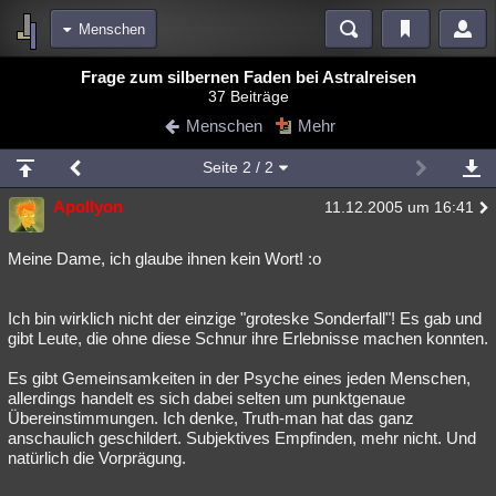
Menschen
Bereiche
Frage zum silbernen Faden bei Astralreisen
37 Beiträge
Echtzeit
Diskussionen
Blogs
Videos
Statistiken
Menschen
Mehr
Chat
Wiki
Neuigkeiten
Seite
2
/ 2
meine Rubriken
Apollyon
11.12.2005 um 16:41
Menschen
Wissenschaft
Politik
Mystery
Kriminalfälle
Spiritualität
Verschwörungen
Technologie
Ufologie
Meine Dame, ich glaube ihnen kein Wort! :o
Natur
Umfragen
Unterhaltung
Ich bin wirklich nicht der einzige "groteske Sonderfall"! Es gab und
weitere Rubriken
gibt Leute, die ohne diese Schnur ihre Erlebnisse machen konnten.
Philosophie
Träume
Orte
Esoterik
Literatur
Es gibt Gemeinsamkeiten in der Psyche eines jeden Menschen,
allerdings handelt es sich dabei selten um punktgenaue
Astronomie
Helpdesk
Gruppen
Gaming
Filme
Übereinstimmungen. Ich denke, Truth-man hat das ganz
anschaulich geschildert. Subjektives Empfinden, mehr nicht. Und
Musik
Clash
Verbesserungen
Allmystery
English
natürlich die Vorprägung.
Übersichten