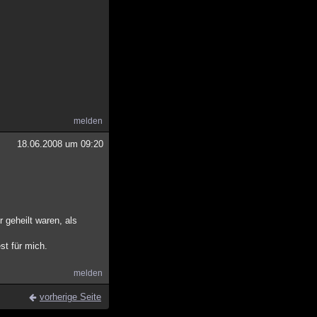
melden
18.06.2008 um 09:20
 geheilt waren, als
st für mich.
melden
vorherige Seite