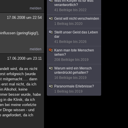
Was im Körper ist für was
verantwortlich?
melden
41 Beiträge bis 2022
17.06.2008 um 22:54
Geist will nicht verschwinden
1 Beitrag bis 2020
Stellt unser Geist das Leben
flussen (geringfügig!),
dar
41 Beiträge bis 2026
melden
Kann man tote Menschen
sehen?
17.06.2008 um 23:11
208 Beiträge bis 2019
Warum wird ein Mensch
delt wird, da es nicht
unterdrückt gehalten?
rst erfolgreich (wurde
16 Beiträge bis 2019
t mitgemacht..... dann
erst mal nicht, da ich
Paranormale Erlebnisse?
n Alkohol, keine
1 Beitrag bis 2019
immer besser wurde, habe
in die Klinik, da ich
en bei meine vorletzte
er Dinge wissen - und
 angefordert, da ich