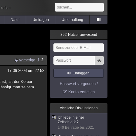
keiten
Natur
Umfragen
Unterhaltung
8
9
2
Nutzer anwesend
vorherige
1
2
17.06.2008 um 22:52
Einloggen
ist, ist der Körper
Passwort vergessen?
hlässigt man seinem
Konto erstellen
Ähnliche Diskussionen
Ich lebe in einer
Zeitschleife?
140 Beiträge bis 2021