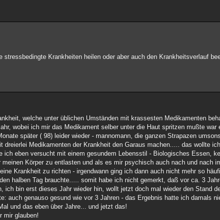
tressbedingte Krankheiten heilen oder aber auch den Krankheitsverlauf beein
rankheit, welche unter üblichen Umständen mit krassesten Medikamenten behan
 Jahr, wobei ich mir das Medikament selber unter die Haut spritzen mußte war e
onate später ( 98) leider wieder - mannomann, die ganzen Strapazen umsons
 dreierlei Medikamenten der Krankheit den Garaus machen..... das wollte ich 
 ich eben versucht mit einem gesundem Lebensstil - Biologisches Essen, kei
r meinen Körper zu entlasten und als es mir psychisch auch nach und nach 
ne Krankheit zu richten - irgendwann ging ich dann auch nicht mehr so häufig 
den halben Tag brauchte..... somit habe ich nicht gemerkt, daß vor ca. 3 Jahr
ich bin erst dieses Jahr wieder hin, wollt jetzt doch mal wieder den Stand d
te: auch genauso gesund wie vor 3 Jahren - das Ergebnis hatte ich damals nie
Mal und das eben über Jahre... und jetzt das!
r mir glauben!