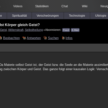
s
Videos
Statistiken
Chat
Wiki
Neuig
le
Spiritualität
Verschwörungen
Technologie
Ufologie
Ist Körper gleich Geist?
Geist
,
Willenskraft
,
Selbstheilung
▪ Abonnieren:
Feed
E-Mail
Beobachten
Antworten
Suchen
Infos
a Materie selbst Geist ist, der Geist bzw. die Seele an die Materie assimiliert 
ng zwischen Körper und Geist. Das ganze folgt einer kausalen Logik: Vernac