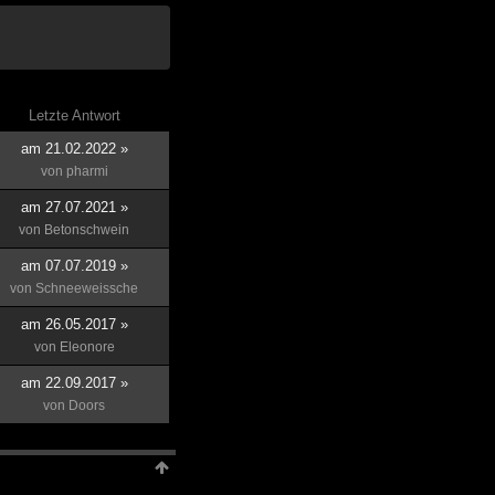
Letzte Antwort
am 21.02.2022 »
von
pharmi
am 27.07.2021 »
von
Betonschwein
am 07.07.2019 »
von
Schneeweissche
am 26.05.2017 »
von
Eleonore
am 22.09.2017 »
von
Doors