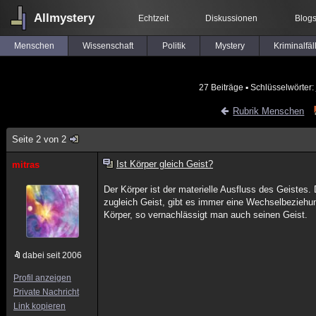
Allmystery
Echtzeit
Diskussionen
Blog
Menschen
Wissenschaft
Politik
Mystery
Kriminalfäl
27 Beiträge
▪ Schlüsselwörter:
Rubrik Menschen
Seite 2 von 2
Ist Körper gleich Geist?
mitras
Der Körper ist der materielle Ausfluss des Geistes. D
zugleich Geist, gibt es immer eine Wechselbeziehu
Körper, so vernachlässigt man auch seinen Geist.
dabei seit 2006
Profil anzeigen
Private Nachricht
Link kopieren