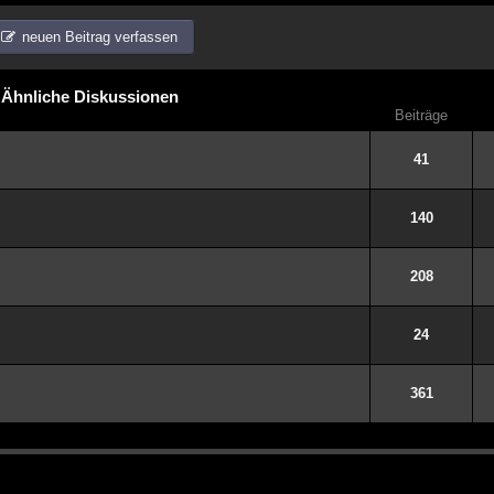
neuen Beitrag verfassen
Ähnliche Diskussionen
Beiträge
41
140
208
24
361