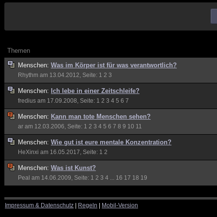
Themen
Menschen:
Was im Körper ist für was verantwortlich?
Rhythm
am 13.04.2012, Seite:
1
2
3
Menschen:
Ich lebe in einer Zeitschleife?
fredius
am 17.09.2008, Seite:
1
2
3
4
5
6
7
Menschen:
Kann man tote Menschen sehen?
ar
am 12.03.2006, Seite:
1
2
3
4
5
6
7
8
9
10
11
Menschen:
Wie gut ist eure mentale Konzentration?
HeXinxi
am 16.05.2017, Seite:
1
2
Menschen:
Was ist Kunst?
Peal
am 14.06.2009, Seite:
1
2
3
4
...
16
17
18
19
Impressum & Datenschutz
|
Regeln
|
Mobil-Version