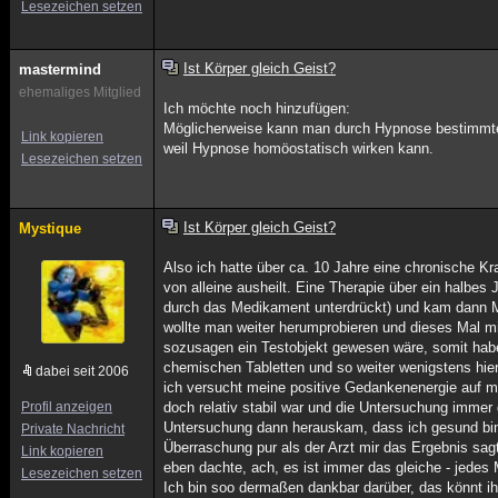
Lesezeichen setzen
Ist Körper gleich Geist?
mastermind
ehemaliges Mitglied
Ich möchte noch hinzufügen:
Möglicherweise kann man durch Hypnose bestimmte s
Link kopieren
weil Hypnose homöostatisch wirken kann.
Lesezeichen setzen
Ist Körper gleich Geist?
Mystique
Also ich hatte über ca. 10 Jahre eine chronische K
von alleine ausheilt. Eine Therapie über ein halbes
durch das Medikament unterdrückt) und kam dann M
wollte man weiter herumprobieren und dieses Mal mit
sozusagen ein Testobjekt gewesen wäre, somit habe
chemischen Tabletten und so weiter wenigstens hie
dabei seit 2006
ich versucht meine positive Gedankenenergie auf mei
Profil anzeigen
doch relativ stabil war und die Untersuchung immer 
Untersuchung dann herauskam, dass ich gesund bin, 
Private Nachricht
Überraschung pur als der Arzt mir das Ergebnis sag
Link kopieren
eben dachte, ach, es ist immer das gleiche - jedes 
Lesezeichen setzen
Ich bin soo dermaßen dankbar darüber, das könnt ih