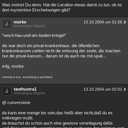
Was meinst Du denn. Hat die Location etwas damit zu tun, ob es
dort mysteriöse Erscheinungen gibt?
morke
13.10.2004 um 01:56
ehemaliges Mitglied
*wech-hau-und-am-boden-kringel*
dis war doch ein privat-krankenhaus. die öffentlichen
krankenkassen zahlen nicht die erlösung der seele, dis machen
nur die privat-kassen... darum ist da auch nix mit spuk...
mfg, morke.
nothing is true, everything is permitted.
taothustra1
13.10.2004 um 02:01
ehemaliges Mitglied
@ conversione
da kann eine menge los sein,das heißt aber nicht,daß du es
mitkriegen mußt.
da brauchst du schon auch eine gewisse veranlagung dafür.