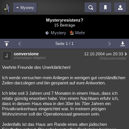
Mystery
Bereiche
Mysteryresistenz?
15 Beiträge
Echtzeit
Diskussionen
Blogs
Videos
Statistiken
Mystery
Mehr
Chat
Wiki
Neuigkeiten
2
Seite 1 / 1
meine Rubriken
conversione
12.10.2004 um 20:33
Menschen
Wissenschaft
Politik
Mystery
Kriminalfälle
ehemaliges Mitglied
Diskussionsleiter
Spiritualität
Verschwörungen
Technologie
Ufologie
Veehrte Freunde des Unerklärlichen!
Ich werde versuchen mein Anliegen in wenigen gut verständlichen
Natur
Umfragen
Unterhaltung
Zeilen darzulegen und bin gespannt auf eure Antworten.
weitere Rubriken
Ich lebe seit 3 Jahren und 7 Monaten in einem Haus, dass ich
Philosophie
Träume
Orte
Esoterik
Literatur
relativ günstig erworben habe. Von einem Nachbarn erfuhr ich,
dass in diesem Haus etwa in den 30er bis 70er Jahren ein
Astronomie
Helpdesk
Gruppen
Gaming
Filme
Privatkrankenhaus eingerichtet war. In meinem jetzigen
Wohnzimmer soll der Operationssaal gewesen sein.
Musik
Clash
Verbesserungen
Allmystery
English
Jedenfalls ist das Haus am Rande eines alten jüdischen
Übersichten