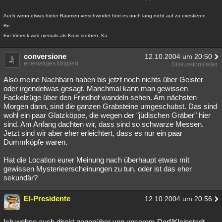
Auch wenn etwas hinter Bäumen verschwindet hört es noch lang nicht auf zu exestieren.
Bri.
Ein Viereck wird niemals als Kreis sterben. Ka
conversione
12.10.2004 um 20:50
ehemaliges Mitglied
Diskussionsleiter
Also meine Nachbarn haben bis jetzt noch nichts über Geister
oder irgendetwas gesagt. Manchmal kann man gewissen
Fackelzüge über den Friedhof wandeln sehen. Am nächsten
Morgen dann, sind die ganzen Grabsteine umgeschubst. Das sind
wohl ein paar Glatzköppe, die wegen der "jüdischen Gräber" hier
sind. Am Anfang dachten wir, dass sind so schwarze Messen.
Jetzt sind wir aber eher erleichtert, dass es nur ein paar
Dummköpfe waren.
Hat die Location eurer Meinung nach überhaupt etwas mit
gewissen Mysterieerscheinungen zu tun, oder ist das eher
sekundär?
El-Presidente
12.10.2004 um 20:56
Ich wohne auch direkt gegenüber von unserem Dorf/Kleinstadt