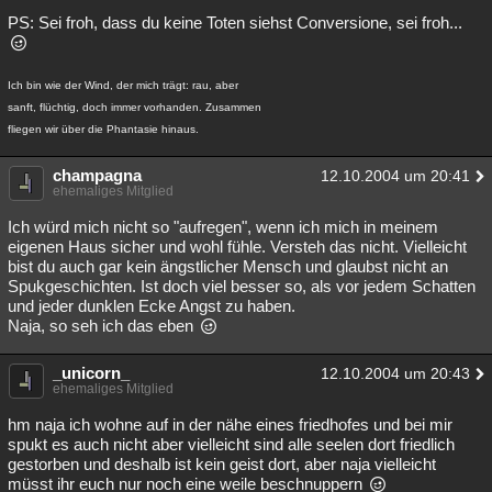
PS: Sei froh, dass du keine Toten siehst Conversione, sei froh...
Ich bin wie der Wind, der mich trägt: rau, aber
sanft, flüchtig, doch immer vorhanden. Zusammen
fliegen wir über die Phantasie hinaus.
champagna
12.10.2004 um 20:41
ehemaliges Mitglied
Ich würd mich nicht so "aufregen", wenn ich mich in meinem
eigenen Haus sicher und wohl fühle. Versteh das nicht. Vielleicht
bist du auch gar kein ängstlicher Mensch und glaubst nicht an
Spukgeschichten. Ist doch viel besser so, als vor jedem Schatten
und jeder dunklen Ecke Angst zu haben.
Naja, so seh ich das eben
_unicorn_
12.10.2004 um 20:43
ehemaliges Mitglied
hm naja ich wohne auf in der nähe eines friedhofes und bei mir
spukt es auch nicht aber vielleicht sind alle seelen dort friedlich
gestorben und deshalb ist kein geist dort, aber naja vielleicht
müsst ihr euch nur noch eine weile beschnuppern