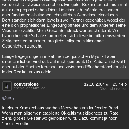
werde ich Dir Zweierlei erzählen. Ein guter Bekannter hat mich mal
auf einen prophetischen Dienst in einer, ich möchte mal sagen
eher fundamentalistischen, christilichen Gemeinde eingeladen.
Dort standen sich dann jeweils zwei Partner gegenüber, wobei der
eine sich prophetischer Eingebung öffnete und dem anderen seine
Visionen erzählte. Mein Gesamteindruck war erschütternt. Wie
hypnothesierte Schafe stammelten sich diese bemitleidenswerten
Zeitgenossen mühsam, möglichst allgemein klingende
Geschichten zurecht.
Einige Begegnungen im Rahmen der jüdischen Mystik haben
einen ähnlichen Eindruck auf mich gemacht. Die Kaballah ist wohl
eher auf der Esotherikmesse und zwischen Räucherstäbchen, als
in der Realität anzusiedeln.
conversione
12.10.2004 um 23:44
ehemaliges Mitglied
Diskussionsleiter
@grey
In einem Krankenhaus sterben Menschen am laufenden Band.
Wenn man allgemein etablierte Okkultismusklischees zu Rate
zieht, gibt es Geister wo gestorben wird. Dazu kommt ja noch
"mein" Friedhof.