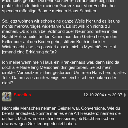
Friedhofes gebaut. Die sehr kunstvollen Grabsteine beginnen
praktisch direkt hinter meinem Gartenzaun. Vom Friedhof her
Besucht
Teilgenommen
Alle
Neue
Geschlossen
spenden mächtige Bäume meinem Haus Schatten.
Lesenswert
Schlüsselwörter
So, jetzt wohnen wir schon eine ganze Weile hier und es ist uns
nichts merkwürdiges widerfahren. Es ist wirklich nichts zu
machen. Ob ich nun bei Vollmond oder Neumond mitten in der
Nacht Holzscheite für den Kamin aus dem Garten hole, in den
Keller oder auf den Boden gehe, still ein Buch in dunkler
Winternacht lese, es passiert absolut nichts Mysteriöses. Hat
jemand eine Erklärung dafür?
Ich meine wenn mein Haus ein Krankenhaus war, dann sind da
doch alle Nase lang Menschen drin gestorben. Selbst mein
direkter Vorbesitzer ist hier gestorben. Um mein Haus herum, alles
Tote. Da muss es doch wenigstens ein bisschen spuken oder
nicht?
Sucellus
12.10.2004 um 20:37
Nicht alle Menschen nehmen Geister war, Conversione. Wie du
bereits andeutest, könnte man es eine Art Resistenz nennen die
du hast. Mich würde noch interessieren, ob Nachbarn schon
etwas wegen Geister angedeutet haben.