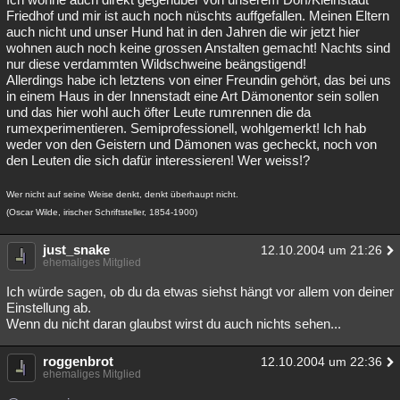
Friedhof und mir ist auch noch nüschts auffgefallen. Meinen Eltern
auch nicht und unser Hund hat in den Jahren die wir jetzt hier
wohnen auch noch keine grossen Anstalten gemacht! Nachts sind
nur diese verdammten Wildschweine beängstigend!
Allerdings habe ich letztens von einer Freundin gehört, das bei uns
in einem Haus in der Innenstadt eine Art Dämonentor sein sollen
und das hier wohl auch öfter Leute rumrennen die da
rumexperimentieren. Semiprofessionell, wohlgemerkt! Ich hab
weder von den Geistern und Dämonen was gecheckt, noch von
den Leuten die sich dafür interessieren! Wer weiss!?
Wer nicht auf seine Weise denkt, denkt überhaupt nicht.
(Oscar Wilde, irischer Schriftsteller, 1854-1900)
just_snake
12.10.2004 um 21:26
ehemaliges Mitglied
Ich würde sagen, ob du da etwas siehst hängt vor allem von deiner
Einstellung ab.
Wenn du nicht daran glaubst wirst du auch nichts sehen...
roggenbrot
12.10.2004 um 22:36
ehemaliges Mitglied