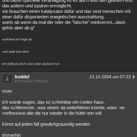
und diese spezielle veranlagung ist es auch was den geistern erst
das poltern und spuken ermöglicht.
sie brauchen einen katalysator dafür und das sind menschen mit
einer dafür disponierten enegetischen ausstrahlung.
warts ab wenn da mal der oder die "falsche" reinkommt...dann
gehts aber ab g*
schicksal ich folge dir
und wollt ichs nicht
ich müßt es doch und unter seufzern tun
buddel
13.10.2004 um 07:23
ehemaliges Mitglied
moin
ich würde sagen, das ist scheinbar ein cooles haus.
das schlimmste , was einem da widerfahren könnte, wäre ´ne
verflossene alte die nur wieder in die hütte rein will.
könnt auf jeden fall greulichgrauselig werden
immerhin