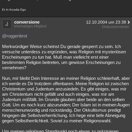
Et In Arcadia Ego
conversione
12.10.2004 um 23:38
ehemaliges Mitglied
Diskussionsleiter
@roggenbrot
Merkwürdiger Weise scheinst Du gerade gesperrt zu sein. Ich
versuche unterdess zu ergründen, was Religion mit mysteriösen
Erscheinungen zu tun hat. Muß man vielleicht erst einer
bestimmten Religion beitreten, um gewisse Erscheinungen zu
vernehmen?
Nun, mir bleibt Dein Interesse an meiner Religion schleierhaft, aber
ich werde es Dir trotzdem offenbaren. Meine Religion ist zwischen
Christentum und Judentum anzusiedeln. Es gibt einiges, was mir
am Christentum nicht gefällt und auch einiges, was mir am
Judentum mißfällt. Im Grunde glauben aber beide an den selben
Gott. Um es noch kurz abzurunden; Der Islam ist in meinen Augen
menschenunwürdig und rückständig. Der Okkultismus predigt
hingegen die Selbstverherrlichung. Ich hege eine tiefe Abneigung
gegen Selbstherrlichkeit. Soviel zu meiner Religionswahl.
Um meinen religiösen Standpunkt noch etwas zu präzisieren