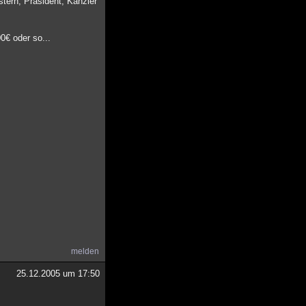
tern, Präsident, Kanzler
0€ oder so...
melden
25.12.2005 um 17:50