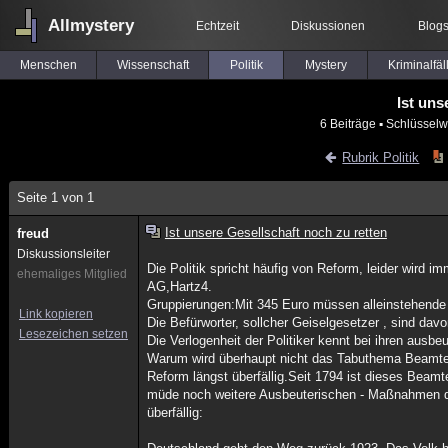
Allmystery
Echtzeit
Diskussionen
Blog
Menschen
Wissenschaft
Politik
Mystery
Kriminalfäl
Ist uns
6 Beiträge
▪ Schlüsselw
Rubrik Politik
Seite 1 von 1
Ist unsere Gesellschaft noch zu retten
freud
Diskussionsleiter
Die Politik spricht häufig von Reform, leider wird 
ehemaliges Mitglied
AG,Hartz4.
Gruppierungen:Mit 345 Euro müssen alleinstehende
Link kopieren
Die Befürworter, sollcher Geiselgesetzer , sind dav
Lesezeichen setzen
Die Verlogenheit der Politiker kennt bei ihren aus
Warum wird überhaupt nicht das Tabuthema Beamtent
Reform längst überfällig.Seit 1794 ist dieses Beamte
müde noch weitere Ausbeuterischen - Maßnahmen du
überfällig: