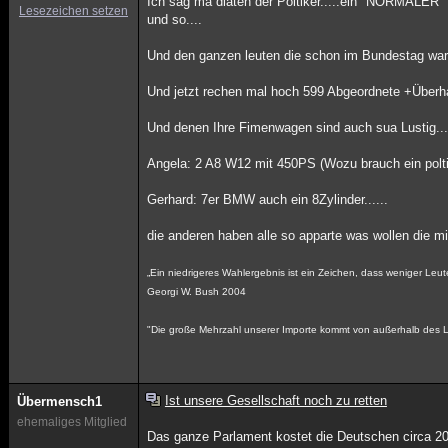
Ich sag ma diäten der Poltiker.....ein "NORMALER
Lesezeichen setzen
und so....
Und den ganzen leuten die schon im Bundestag ware
Und jetzt rechen mal hoch 599 Abgeordnete +Überh
Und denen Ihre Fimenwagen sind auch sua Lustig..
Angela: 2 A8 W12 mit 450PS (Wozu brauch ein polti
Gerhard: 7er BMW auch ein 8Zylinder......
die anderen haben alle so apparte was wollen die mit 
„Ein niedrigeres Wahlergebnis ist ein Zeichen, dass weniger Leu
Georgi W. Bush 2004
"Die große Mehrzahl unserer Importe kommt von außerhalb des 
Ist unsere Gesellschaft noch zu retten
Übermensch1
ehemaliges Mitglied
Das ganze Parlament kostet die Deutschen circa 20