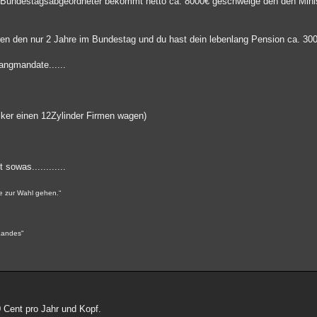
" Bundestagsabgeordneter bekommt netto ca. 8000€ geschweige den den Minis
n den nur 2 Jahre im Bundestag und du hast dein lebenlang Pension ca. 300
angmandate......
.
ker einen 12Zylinder Firmen wagen)
sowas............
te zur Wahl gehen.“
Landes"
 Cent pro Jahr und Kopf.