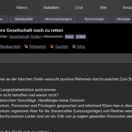
s
Videos
Statistiken
Chat
Wiki
Neuig
le
Spiritualität
Verschwörungen
Technologie
Ufologie
ere Gesellschaft noch zu retten
örter:
Gesellschaft
,
Retten
▪ Abonnieren:
Feed
E-Mail
Beobachten
Antworten
Suchen
Infos
immer an der falschen Stelle versucht positive Reformen durchzusetzten.Zum Be
 Langzeitarbeitslose auskommen.
on nicht betroffen und warum nicht?
beuterischen Vorschläge ,Handlängen keine Grenzen:
um, Pensionen und Privilegien gesprochen und reformiert?Denn hier in diese
ntum organisiert.Aber für die Steuerzahler (Leistungsträger) und Rentner werd
rchzusetzen.Leider sind wir ein Volk von ja sagern geworden.Ansonsten wär