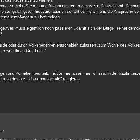
at das Recht sich zu wehren.
mer so hohe Steuern und Abgabenlasten tragen wie in Deutschland .Dennoch 
 leistungsfähigsten Industrienationen schafft es nicht mehr, die Ansprüche von
zrentenempfängern zu befriedigen.
rage.Was muss eigentlich noch passieren , damit sich der Bürger seiner demo
 ?
eide oder durch Volksbegehren entscheiden zulassen ,zum Wohle des Volkes 
,so wahrIhnen Gott helfe."
ngen und Vorhaben beurteilt, müßte man annehmen wir sind in der Raubritterze
erung das sie ,,Untertanengeistig" reagieren
...