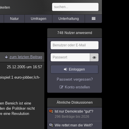
keiten
Natur
Umfragen
Unterhaltung
7
4
8
Nutzer anwesend
zum letzten Beitrag
25.12.2005 um 16:57
Einloggen
ispiel:1 euro-jobber,Ich-
Passwort vergessen?
Konto erstellen
Ähnliche Diskussionen
n Bereich ist eine
en die Politiker nicht
Ist nur Demokratie "gut"?
e eine Revulution
296 Beiträge bis 2026
Wie rettet man die Welt?