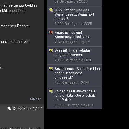
39 Beiträge bis 2025
ist nie genug Geld in
USA - Waffen und das
 Millionen-Herr-
Waffengesetz. Wann hört
das auf?
6.388 Beiträge bis 2025
kratischen Rechte
Anarchismus und
Anarchosyndikalismus
und nicht nur wie
212 Beiträge bis 2025
Wehrpflicht soll wieder
eingeführt werden
2.182 Beiträge bis 2026
it
Sozialismus - Schlechte Idee
oder nur schlecht
umgesetzt?
672 Beiträge bis 2026
Folgen des Klimawandels
für die Natur, Gesellschaft
melden
und Politik
10.350 Beiträge bis 2026
25.12.2005 um 17:17