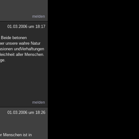
melden
01.03.2006 um 18:17
 Beide betonen
ber unsere wahre Natur
llusionen undVerhaftungen
eichheit aller Menschen.
nge.
melden
01.03.2006 um 18:26
er Menschen ist in