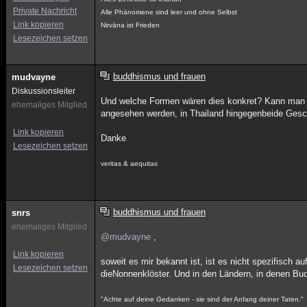
Private Nachricht
Alle Phänomene sind leer und ohne Selbst
Link kopieren
Nirvāna ist Frieden
Lesezeichen setzen
buddhismus und frauen
mudvayne
Diskussionsleiter
Und welche Formen wären dies konkret? Kann man 
ehemaliges Mitglied
angesehen werden, in Thailand hingegenbeide Gesch
Link kopieren
Danke
Lesezeichen setzen
veritas & aequitas
buddhismus und frauen
snrs
ehemaliges Mitglied
@mudvayne
,
Link kopieren
soweit es mir bekannt ist, ist es nicht spezifisch 
Lesezeichen setzen
dieNonnenklöster. Und in den Ländern, in denen Budd
"Achte auf deine Gedanken - sie sind der Anfang deiner Taten."