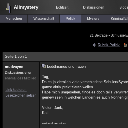
Allmystery
Echtzeit
Diskussionen
Blog
Menschen
Wissenschaft
Politik
Mystery
Kriminalfäl
21 Beiträge
▪ Schlüsselw
Rubrik Politik
Seite 1 von 1
buddhismus und frauen
mudvayne
Diskussionsleiter
Tag,
ehemaliges Mitglied
Da es ja ziemlich viele verschiedene Schulen/Syst
ganze aktiv praktizieren wollen.
Link kopieren
Habe mich umgesehen, finde es doch teils verwirre
Lesezeichen setzen
gernewissen in welchen Ländern es auch Nonnen gi
Vielen Dank,
Katl
veritas & aequitas