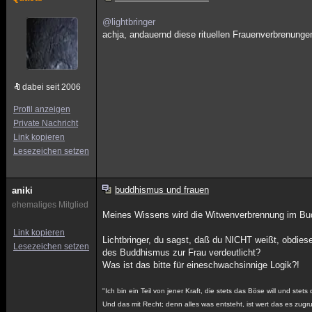
@lightbringer
achja, andauernd diese rituellen Frauenverbrenung
dabei seit 2006
Profil anzeigen
Private Nachricht
Link kopieren
Lesezeichen setzen
buddhismus und frauen
aniki
ehemaliges Mitglied
Meines Wissens wird die Witwenverbrennung im Budd
Link kopieren
Lichtbringer, du sagst, daß du NICHT weißt, obdie
Lesezeichen setzen
des Buddhismus zur Frau verdeutlicht?
Was ist das bitte für eineschwachsinnige Logik?!
"Ich bin ein Teil von jener Kraft, die stets das Böse will und stets
Und das mit Recht; denn alles was entsteht, ist wert das es zug