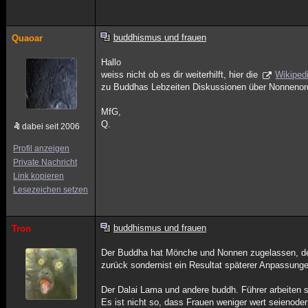
buddhismus und frauen
Quaoar
Hallo
weiss nicht ob es dir weiterhilft, hier die
Wikiped
zu Buddhas Lebzeiten Diskussionen über Nonnenor
MfG,
Q.
dabei seit 2006
Profil anzeigen
Private Nachricht
Link kopieren
Lesezeichen setzen
buddhismus und frauen
Tron
Der Buddha hat Mönche und Nonnen zugelassen, desh
zurück sondernist ein Resultat späterer Anpassung
Der Dalai Lama und andere buddh. Führer arbeiten 
Es ist nicht so, dass Frauen weniger wert seienode