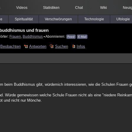
s
Videos
Statistiken
Chat
Wiki
Neuig
le
Spiritualität
Verschwörungen
Technologie
Ufologie
buddhismus und frauen
örter:
Frauen
,
Buddhismus
▪ Abonnieren:
Feed
E-Mail
Beobachten
Antworten
Suchen
Infos
em beim Buddhismus gibt, würdemich interessieren, wie die Schulen Frauen 
nd. Würde gernewissen welche Schule Frauen nicht als eine "niedere Reinkarn
bt und nicht nur Mönche.