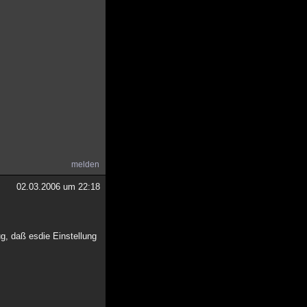
melden
02.03.2006 um 22:18
g, daß esdie Einstellung