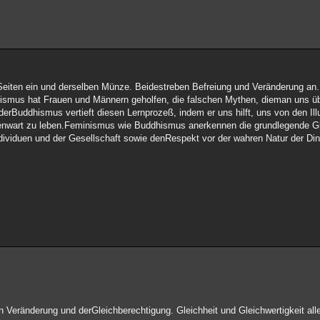
eiten ein und derselben Münze. Beidestreben Befreiung und Veränderung an.
nismus hat Frauen und Männern geholfen, die falschen Mythen, dieman uns ü
 derBuddhismus vertieft diesen Lernprozeß, indem er uns hilft, uns von den I
Gegenwart zu leben.Feminismus wie Buddhismus anerkennen die grundlegende Gl
dividuen und der Gesellschaft sowie denRespekt vor der wahren Natur der Di
Veränderung und derGleichberechtigung. Gleichheit und Gleichwertigkeit all