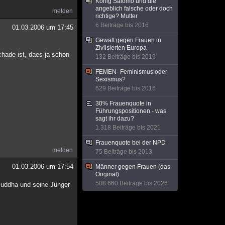
König Salomo und die
angeblich falsche oder doch
melden
richtige? Mutter
6 Beiträge bis 2016
01.03.2006 um 17:45
Gewalt gegen Frauen in
Zivlisierten Europa
chade ist, daes ja schon
132 Beiträge bis 2019
FEMEN- Feminismus oder
Sexismus?
629 Beiträge bis 2016
30% Frauenquote in
Führungspositionen - was
sagt ihr dazu?
1.318 Beiträge bis 2021
Frauenquote bei der NPD
melden
75 Beiträge bis 2013
01.03.2006 um 17:54
Männer gegen Frauen (das
Original)
508.660 Beiträge bis 2026
Buddha und seine Jünger