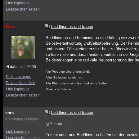
Link kopieren
Lesezeichen setzen
buddhismus und frauen
Tron
Buddhismus und Feminismus sind häufig wie zwei S
Selbstverantwortung undSelbstbefreiung. Der Femi
und unsere Fähigkeiten erzählt hat, zu überwinden;
zu lösen, die uns daran hindern, wirklich in der 
Beideverlangen eine radikale Neubetrachtung der In
dabei seit 2005
Alle Produkte sind unbeständig
Profil anzeigen
Alles Befleckte ist leidhaft
Private Nachricht
Alle Phänomene sind leer und ohne Selbst
Link kopieren
Nirvāna ist Frieden
Lesezeichen setzen
buddhismus und frauen
snrs
ehemaliges Mitglied
@Arikado
,
Link kopieren
Feminismus und Buddhismus helfen bei der sozialen 
Lesezeichen setzen