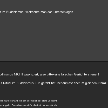
en im Buddhismus, wiekönnte man das unterschlagen...
hismus NICHT praktiziert, also bittekeine falschen Gerüchte streuen!
ses Ritual im Buddhismus Fuß gefaßt hat, behauptest aber im gleichen Atemzu
 das Gute schafft.Ich bin der Geist der stets verneint!
runde geht. Drum besser wär's, daß nichts entstünde.