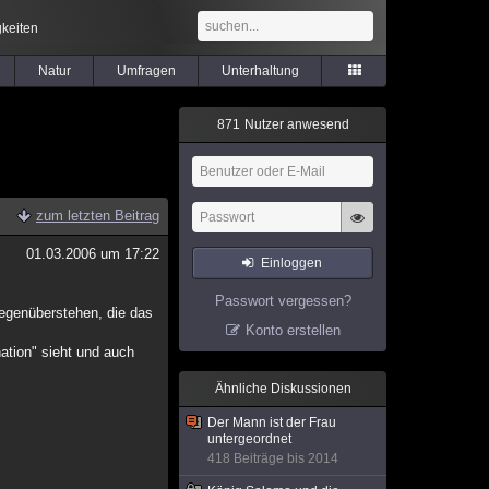
keiten
Natur
Umfragen
Unterhaltung
8
7
1
Nutzer anwesend
zum letzten Beitrag
01.03.2006 um 17:22
Einloggen
Passwort vergessen?
gegenüberstehen, die das
Konto erstellen
ation" sieht und auch
Ähnliche Diskussionen
Der Mann ist der Frau
untergeordnet
418 Beiträge bis 2014