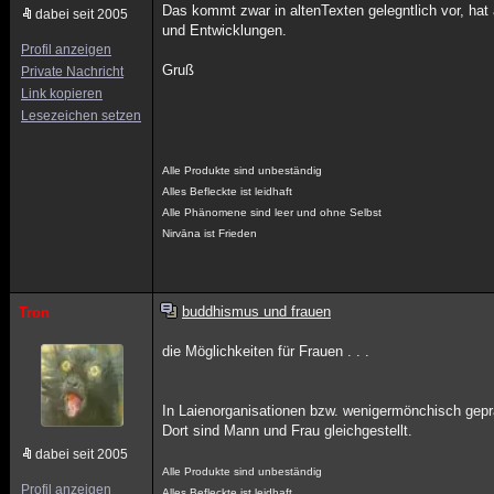
Das kommt zwar in altenTexten gelegntlich vor, hat
dabei seit 2005
und Entwicklungen.
Profil anzeigen
Gruß
Private Nachricht
Link kopieren
Lesezeichen setzen
Alle Produkte sind unbeständig
Alles Befleckte ist leidhaft
Alle Phänomene sind leer und ohne Selbst
Nirvāna ist Frieden
buddhismus und frauen
Tron
die Möglichkeiten für Frauen . . .
In Laienorganisationen bzw. wenigermönchisch gep
Dort sind Mann und Frau gleichgestellt.
dabei seit 2005
Alle Produkte sind unbeständig
Profil anzeigen
Alles Befleckte ist leidhaft