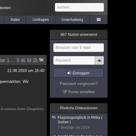
keiten
Natur
Umfragen
Unterhaltung
9
6
7
Nutzer anwesend
ige
1
...
6
46
54
55
56
21.08.2018 um 16:40
Einloggen
upermärkten. Wir
Passwort vergessen?
Konto erstellen
Ähnliche Diskussionen
it comes from Shoprites,
Flugzeugunglück in Afrika (
Sudan )
7 Beiträge bis 2018