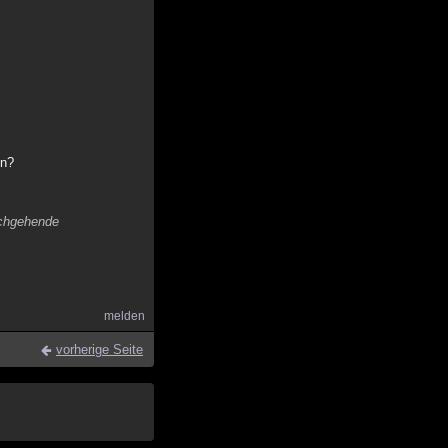
en?
rchgehende
melden
vorherige Seite