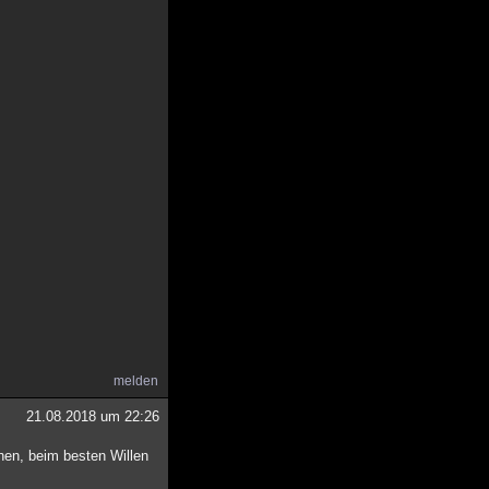
melden
21.08.2018 um 22:26
hen, beim besten Willen