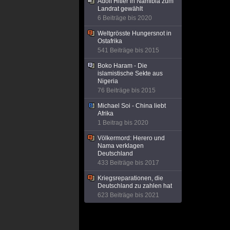
Adolf Hitler in Namibia zum
Landrat gewählt
6 Beiträge bis 2020
Weltgrösste Hungersnot in
Ostafrika
541 Beiträge bis 2015
Boko Haram - Die
islamistische Sekte aus
Nigeria
76 Beiträge bis 2015
Michael Soi - China liebt
Afrika
1 Beitrag bis 2020
Völkermord: Herero und
Nama verklagen
Deutschland
433 Beiträge bis 2017
Kriegsreparationen, die
Deutschland zu zahlen hat
623 Beiträge bis 2021