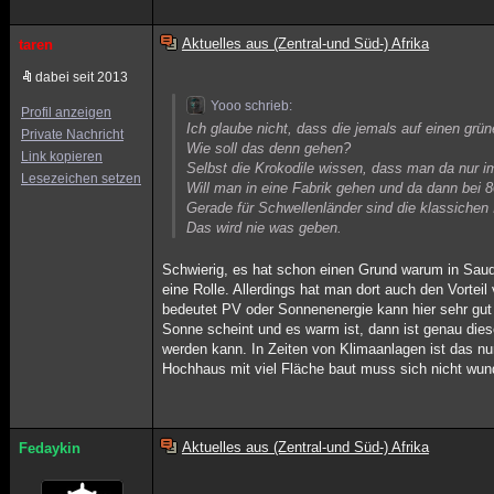
Aktuelles aus (Zentral-und Süd-) Afrika
taren
dabei seit 2013
Yooo schrieb:
Profil anzeigen
Ich glaube nicht, dass die jemals auf einen gr
Private Nachricht
Wie soll das denn gehen?
Link kopieren
Selbst die Krokodile wissen, dass man da nur 
Lesezeichen setzen
Will man in eine Fabrik gehen und da dann be
Gerade für Schwellenländer sind die klassichen I
Das wird nie was geben.
Schwierig, es hat schon einen Grund warum in Saudi
eine Rolle. Allerdings hat man dort auch den Vort
bedeutet PV oder Sonnenenergie kann hier sehr gut 
Sonne scheint und es warm ist, dann ist genau dies
werden kann. In Zeiten von Klimaanlagen ist das nur
Hochhaus mit viel Fläche baut muss sich nicht wun
Aktuelles aus (Zentral-und Süd-) Afrika
Fedaykin