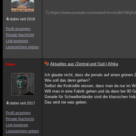
https://www.youtube.com/watch?v=IxUMY9KjFxk (
dabei seit 2016
Profil anzeigen
Private Nachricht
Link kopieren
Lesezeichen setzen
Aktuelles aus (Zentral-und Süd-) Afrika
Yooo
Ich glaube nicht, dass die jemals auf einen grüne
Wie soll das denn gehen?
Selbst die Krokodile wissen, dass man da nur im 
Will man in eine Fabrik gehen und da dann bei 80
Gerade für Schwellenländer sind die klassichen Indu
Das wird nie was geben.
dabei seit 2017
Profil anzeigen
Private Nachricht
Link kopieren
Lesezeichen setzen