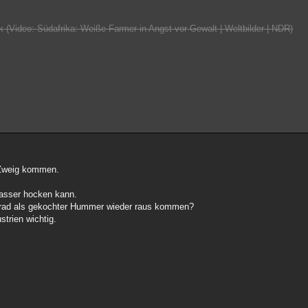
Video: Südafrika: Weiße Farmer in Angst vor Gewalt | Weltbilder | NDR)
n Zweig kommen.
Wasser hocken kann.
 Grad als gekochter Hummer wieder raus kommen?
strien wichtig.