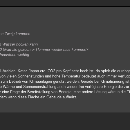
ünen Zweig kommen.
im Wasser hocken kann.
i 80 Grad als gekochter Hummer wieder raus kommen?
ndustrien wichtig.
-Arabien, Katar, Japan etc. CO2 pro Kopf sehr hoch ist, da spielt die durchg
eil von vielen Sonnenstunden und hohe Temperatur bedeutet auch immer verfüg
zum Betrieb von Klimaanlagen genutzt werden. Gerade bei Klimatisierung ist 
e Wärme und Sonneneinstrahlung auch wieder frei verfügbare Energie die zur 
 eine Frage der Bereitstellung von Energie, eine andere Lösung wäre in die T
dern wenn diese Fläche ein Gebäude aufheizt.