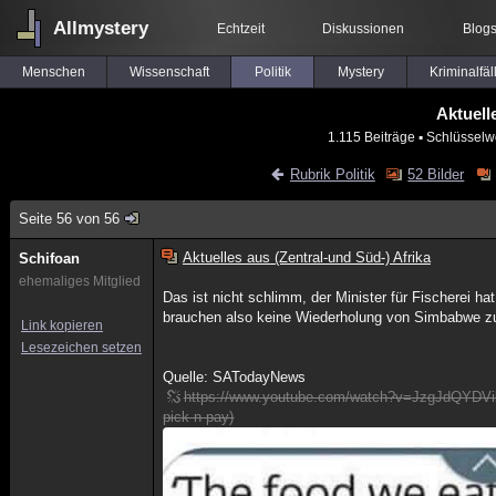
Allmystery
Echtzeit
Diskussionen
Blog
Menschen
Wissenschaft
Politik
Mystery
Kriminalfäl
Aktuell
1.115 Beiträge
▪ Schlüsselw
Rubrik Politik
52 Bilder
Seite 56 von 56
Aktuelles aus (Zentral-und Süd-) Afrika
Schifoan
ehemaliges Mitglied
Das ist nicht schlimm, der Minister für Fischerei 
brauchen also keine Wiederholung von Simbabwe zu
Link kopieren
Lesezeichen setzen
Quelle: SATodayNews
https://www.youtube.com/watch?v=JzgJdQYDVik (
pick n pay)