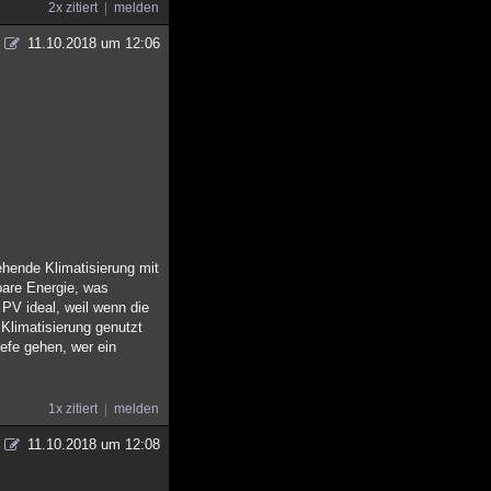
2x zitiert
melden
11.10.2018 um 12:06
ehende Klimatisierung mit
bare Energie, was
PV ideal, weil wenn die
Klimatisierung genutzt
iefe gehen, wer ein
1x zitiert
melden
11.10.2018 um 12:08