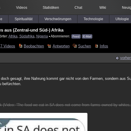
s
Videos
Statistiken
Chat
Wiki
Neuig
le
Spiritualität
Verschwörungen
Technologie
Ufologie
es aus (Zentral-und Süd-) Afrika
örter:
Afrika
,
Südafrika
,
Nigeria
▪ Abonnieren:
Feed
E-Mail
7 Videos
Beobachten
Antworten
Suchen
Infos
vorher
hat doch gesagt, ihre Nahrung kommt gar nicht von den Farmen, sondern aus S
 befürchten.
Video: ‘The food we eat in SA does not come from farms owned by whites, 