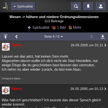
Spiritualität
Bereiche
Wesen -> höhere und niedere Ordnungsdimensionen
113 Beiträge
Echtzeit
Diskussionen
Blogs
Videos
Statistiken
Spiritualität
1 Bild
Mehr
Chat
Wiki
Neuigkeiten
3
Seite
6
/ 6
meine Rubriken
Fenris
26.05.2005 um 01:11
Menschen
Wissenschaft
Politik
Mystery
Kriminalfälle
Spiritualität
Verschwörungen
Technologie
Ufologie
Lassen wir das jetzt, hat keinen Sinn mehr.
Abgesehen davon wollte ich dich nicht als Nazi hinstellen, nur
einige Dinge die du geschrieben hast liessen das vermuten.
Natur
Umfragen
Unterhaltung
Ich nehm es aber wieder zurück, du bist kein Nazi.
weitere Rubriken
I'm back in black...
Philosophie
Träume
Orte
Esoterik
Literatur
Fenris
26.05.2005 um 01:13
Astronomie
Helpdesk
Gruppen
Gaming
Filme
Musik
Clash
Verbesserungen
Allmystery
English
Was hab ich geschrieben? Ich wusste das dieser Spruch gleich
wieder kommt.
Übersichten