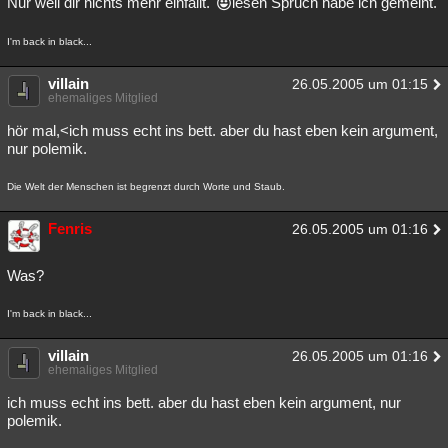
Nur weil dir nichts mehr einfällt.
iesen Spruch habe ich gemeint.
Besucht
Teilgenommen
Alle
Neue
Geschlossen
I'm back in black...
Lesenswert
Schlüsselwörter
villain
26.05.2005 um 01:15
ehemaliges Mitglied
hör mal,<ich muss echt ins bett. aber du hast eben kein argument,
nur polemik.
Die Welt der Menschen ist begrenzt durch Worte und Staub.
Fenris
26.05.2005 um 01:16
Was?
I'm back in black...
villain
26.05.2005 um 01:16
ehemaliges Mitglied
ich muss echt ins bett. aber du hast eben kein argument, nur
polemik.