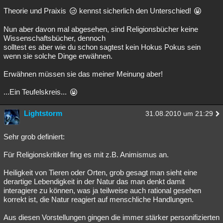
Theorie und Praixis
kennst sicherlich den Unterschied!
Besucht
Teilgenommen
Alle
Neue
Geschlossen
Nun aber davon mal abgesehen, sind Religionsbücher keine
Lesenswert
Schlüsselwörter
Wissenschaftsbücher, dennoch
solltest es aber wie du schon sagtest kein Hokus Pokus sein
wenn sie solche Dinge erwähnen.
Erwähnen müssen sie das meiner Meinung aber!
...Ein Teufelskreis...
Lightstorm
31.08.2010 um 21:29
Sehr grob definiert:
Für Religionskritiker fing es mit z.B. Animismus an.
Heiligkeit von Tieren oder Orten, grob gesagt man sieht eine
derartige Lebendigkeit in der Natur das man denkt damit
interagiere zu können, was ja teilweise auch rational gesehen
korrekt ist, die Natur reagiert auf menschliche Handlungen.
Aus diesen Vorstellungen gingen die immer stärker personifizierten