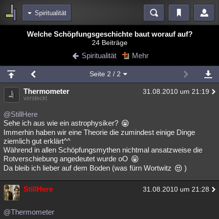
Spiritualität
Bereiche
Welche Schöpfungsgeschichte baut worauf auf?
24 Beiträge
Echtzeit
Diskussionen
Blogs
Videos
Statistiken
Spiritualität
Mehr
Chat
Wiki
Neuigkeiten
Seite
2
/ 2
meine Rubriken
Thermometer
31.08.2010 um 21:19
Menschen
Wissenschaft
Politik
Mystery
Kriminalfälle
versteckt
Spiritualität
Verschwörungen
Technologie
Ufologie
@StillHere
Sehe ich aus wie ein astrophysiker?
Immerhin haben wir eine Theorie die zumindest einige Dinge
Natur
Umfragen
Unterhaltung
ziemlich gut erklärt^^
weitere Rubriken
Während in allen Schöpfungsmythen nichtmal ansatzweise die
Rotverschiebung angedeutet wurde oO
Philosophie
Träume
Orte
Esoterik
Literatur
Da bleib ich lieber auf dem Boden (was fürn Wortwitz
)
Astronomie
Helpdesk
Gruppen
Gaming
Filme
StillHere
31.08.2010 um 21:28
Musik
Clash
Verbesserungen
Allmystery
English
@Thermometer
Übersichten