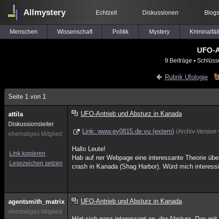
Allmystery
Echtzeit
Diskussionen
Blog
Menschen
Wissenschaft
Politik
Mystery
Kriminalfäl
UFO-A
9 Beiträge
▪ Schlüss
Rubrik Ufologie
Seite 1 von 1
UFO-Antrieb und Absturz in Kanada
attila
Diskussionsleiter
Link: www.ey0815.de.vu (extern)
(Archiv-Version
ehemaliges Mitglied
Hallo Leute!
Link kopieren
Hab auf ner Webpage eine interessante Theorie üb
Lesezeichen setzen
crash in Kanada (Shag Harbor). Würd mich interessie
UFO-Antrieb und Absturz in Kanada
agentsmith_matrix
ehemaliges Mitglied
Hört sich ganz interessant an, der Absturz. Das mi