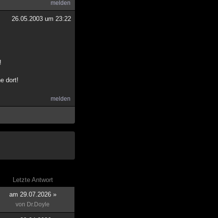
melden
26.05.2003 um 23:22
!
e dort!
melden
Letzte Antwort
am 29.07.2026 »
von
Dr.Doyle