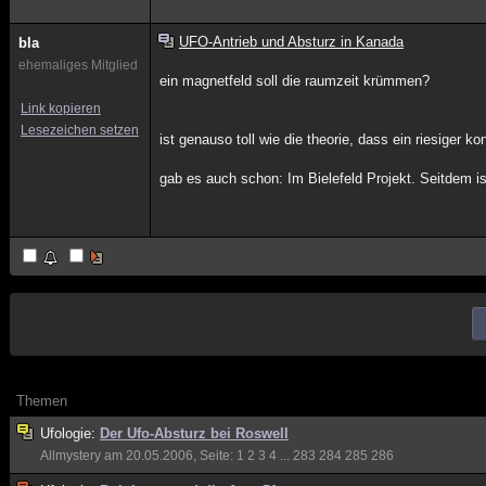
UFO-Antrieb und Absturz in Kanada
bla
ehemaliges Mitglied
ein magnetfeld soll die raumzeit krümmen?
Link kopieren
Lesezeichen setzen
ist genauso toll wie die theorie, dass ein riesiger 
gab es auch schon: Im Bielefeld Projekt. Seitdem is
Themen
Ufologie:
Der Ufo-Absturz bei Roswell
Allmystery
am 20.05.2006, Seite:
1
2
3
4
...
283
284
285
286