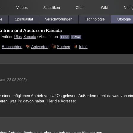
s
Videos
Statistiken
Chat
Wiki
Neuig
le
Spiritualität
Verschwörungen
Technologie
Ufologie
ntrieb und Absturz in Kanada
elwörter:
Ufos
,
Kanada
▪ Abonnieren:
Feed
E-Mail
Beobachten
Antworten
Suchen
Infos
 vom 23.08.2003)
er einen möglichen Antrieb von UFOs gelesen. Außerdem steht da was von e
ren, was ihr davon haltet. Hier die Adresse:
t dem Antrieb könnte sein, aber ich hab da keine Ahnung von.