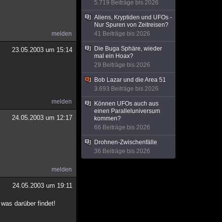
5.719 Beiträge bis 2026
Aliens, Kryptiden und UFOs -
Nur Spuren von Zeitreisen?
melden
41 Beiträge bis 2026
Die Buga Sphäre, wieder
23.05.2003 um 15:14
mal ein Hoax?
29 Beiträge bis 2026
Bob Lazar und die Area 51
3.693 Beiträge bis 2026
melden
Können UFOs auch aus
einen Paralleluniversum
24.05.2003 um 12:17
kommen?
66 Beiträge bis 2026
Drohnen-Zwischenfälle
36 Beiträge bis 2026
melden
24.05.2003 um 19:11
was darüber findet!