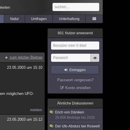
keiten
Natur
Umfragen
Unterhaltung
8
0
1
Nutzer anwesend
zum letzten Beitrag
23.05.2003 um 15:10
Einloggen
Passwort vergessen?
Konto erstellen
inem möglichen UFO-
Ähnliche Diskussionen
melden
Erich von Däniken
25.006 Beiträge bis 2026
23.05.2003 um 15:12
Der Ufo-Absturz bei Roswell