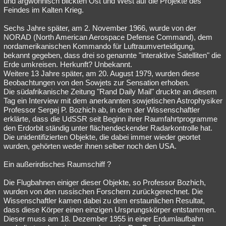
und argwöhnisch blickten Ost und West auf die Projekte des
Feindes im Kalten Krieg.
Besucht
Teilgenommen
Alle
Neue
Geschlossen
Sechs Jahre später, am 2. November 1966, wurde von der
Lesenswert
Schlüsselwörter
NORAD (North American Aerospace Defense Command), dem
nordamerikanischen Kommando für Luftraumverteidigung,
bekannt gegeben, dass drei so genannte "interaktive Satelliten" die
Erde umkreisen. Herkunft? Unbekannt.
Weitere 13 Jahre später, am 20. August 1979, wurden diese
Beobachtungen von den Sowjets zur Sensation erhoben.
Die südafrikanische Zeitung "Rand Daily Mail" druckte an diesem
Tag ein Interview mit dem anerkannten sowjetischen Astrophysiker
Professor Sergej P. Bozhich ab, in dem der Wissenschaftler
erklärte, dass die UdSSR seit Beginn ihrer Raumfahrtprogramme
den Erdorbit ständig unter flächendeckender Radarkontrolle hat.
Die unidentifizierten Objekte, die dabei immer wieder geortet
wurden, gehörten weder ihnen selber noch den USA.
Ein außerirdisches Raumschiff ?
Die Flugbahnen einiger dieser Objekte, so Professor Bozhich,
wurden von den russischen Forschern zurückgerechnet. Die
Wissenschaftler kamen dabei zu dem erstaunlichen Resultat,
dass diese Körper einen einzigen Ursprungskörper entstammen.
Dieser muss am 18. Dezember 1955 in einer Erdumlaufbahn