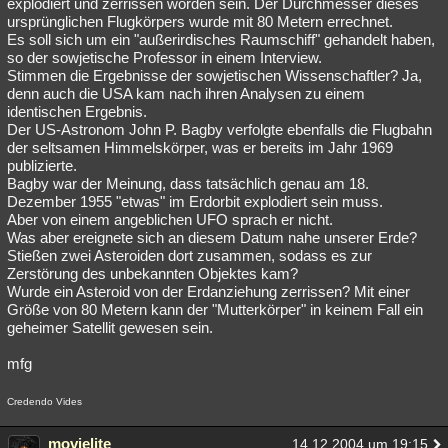
explodiert und zerrissen worden sein. Der Durchmesser dieses
ursprünglichen Flugkörpers wurde mit 80 Metern errechnet.
Es soll sich um ein "außerirdisches Raumschiff" gehandelt haben,
so der sowjetische Professor in einem Interview.
Stimmen die Ergebnisse der sowjetischen Wissenschaftler? Ja,
denn auch die USA kam nach ihren Analysen zu einem
identischen Ergebnis.
Der US-Astronom John P. Bagby verfolgte ebenfalls die Flugbahn
der seltsamen Himmelskörper, was er bereits im Jahr 1969
publizierte.
Bagby war der Meinung, dass tatsächlich genau am 18.
Dezember 1955 "etwas" im Erdorbit explodiert sein muss.
Aber von einem angeblichen UFO sprach er nicht.
Was aber ereignete sich an diesem Datum nahe unserer Erde?
Stießen zwei Asteroiden dort zusammen, sodass es zur
Zerstörung des unbekannten Objektes kam?
Wurde ein Asteroid von der Erdanziehung zerrissen? Mit einer
Größe von 80 Metern kann der "Mutterkörper" in keinem Fall ein
geheimer Satellit gewesen sein.
mfg
Credendo Vides
movielite
14.12.2004 um 19:15