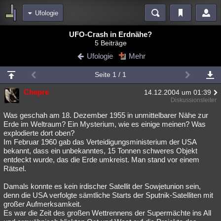
Ufologie
Bereiche
UFO-Crash in Erdnähe?
5 Beiträge
Echtzeit
Diskussionen
Blogs
Videos
Statistiken
Ufologie
Mehr
Chat
Wiki
Neuigkeiten
2
Seite 1 / 1
meine Rubriken
Chepre
14.12.2004 um 01:39
Menschen
Wissenschaft
Politik
Mystery
Kriminalfälle
Diskussionsleiter
Spiritualität
Verschwörungen
Technologie
Ufologie
Was geschah am 18. Dezember 1955 in unmittelbarer Nähe zur
Erde im Weltraum? Ein Mysterium, wie es einige meinen? Was
explodierte dort oben?
Natur
Umfragen
Unterhaltung
Im Februar 1960 gab das Verteidigungsministerium der USA
weitere Rubriken
bekannt, dass ein unbekanntes, 15 Tonnen schweres Objekt
entdeckt wurde, das die Erde umkreist. Man stand vor einem
Philosophie
Träume
Orte
Esoterik
Literatur
Rätsel.
Astronomie
Helpdesk
Gruppen
Gaming
Filme
Damals konnte es kein irdischer Satellit der Sowjetunion sein,
denn die USA verfolgte sämtliche Starts der Sputnik-Satelliten mit
Musik
Clash
Verbesserungen
Allmystery
English
großer Aufmerksamkeit.
Es war die Zeit des großen Wettrennens der Supermächte ins All
Übersichten