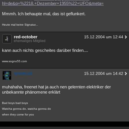
hl=de&q=%2218.+Dezember+1955%22+UFO&meta=
Mmmh. Ich behaupte mal, das ist geflunkert.
Heute mal keine Signatur...
red-october
15.12.2004 um 12:44
ehemaliges Mitglied
kann auch nichts gescheites darüber finden....
www.sogno55.com
univerzal
15.12.2004 um 14:42
muhahaha, freenet hat ja auch nen gelernten elektriker der
unbekannte phänomene erklärt
Bad boys bad boys
Watcha gonna do, watcha gonna do
when they come for you