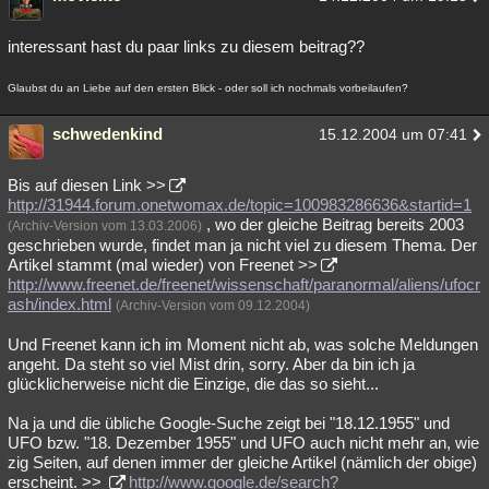
interessant hast du paar links zu diesem beitrag??
Glaubst du an Liebe auf den ersten Blick - oder soll ich nochmals vorbeilaufen?
schwedenkind
15.12.2004 um 07:41
Bis auf diesen Link >>
http://31944.forum.onetwomax.de/topic=100983286636&startid=1
, wo der gleiche Beitrag bereits 2003
(Archiv-Version vom 13.03.2006)
geschrieben wurde, findet man ja nicht viel zu diesem Thema. Der
Artikel stammt (mal wieder) von Freenet >>
http://www.freenet.de/freenet/wissenschaft/paranormal/aliens/ufocr
ash/index.html
(Archiv-Version vom 09.12.2004)
Und Freenet kann ich im Moment nicht ab, was solche Meldungen
angeht. Da steht so viel Mist drin, sorry. Aber da bin ich ja
glücklicherweise nicht die Einzige, die das so sieht...
Na ja und die übliche Google-Suche zeigt bei "18.12.1955" und
UFO bzw. "18. Dezember 1955" und UFO auch nicht mehr an, wie
zig Seiten, auf denen immer der gleiche Artikel (nämlich der obige)
erscheint. >>
http://www.google.de/search?