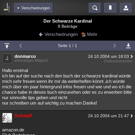
Verschwörungen
Bereiche
Der Schwarze Kardinal
8 Beiträge
Echtzeit
Diskussionen
Blogs
Videos
Statistiken
Verschwörungen
Mehr
Chat
Wiki
Neuigkeiten
Seite 1 / 1
meine Rubriken
donmarco
24.10.2004 um 18:03
Menschen
Wissenschaft
Politik
Mystery
Kriminalfälle
ehemaliges Mitglied
Diskussionsleiter
Spiritualität
Verschwörungen
Technologie
Ufologie
Hallo erstmal
ich bin auf der suche nach den buch der schwarze kardinal würde
mich sehr freuen wenn ihr mir da weiterhelfen könnt ,ich würde
Natur
Umfragen
Unterhaltung
mich über ein paar hintergrund infos freuen und wie und wo ich die
weitere Rubriken
chance habe in dieses buch einzusehen oder es zu erwerben bitte
nur sinnvolle tips geben und nicht
Philosophie
Träume
Orte
Esoterik
Literatur
nur schreiben um auf wichtig zu machen Danke!
Astronomie
Helpdesk
Gruppen
Gaming
Filme
Schdaiff
24.10.2004 um 21:47
Musik
Clash
Verbesserungen
Allmystery
English
amazon.de
Übersichten