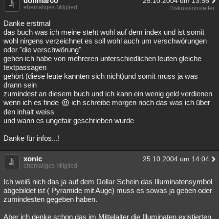
donmarco
25.10.2004 um 13:56
ehemaliges Mitglied
Diskussionsleiter
Danke erstmal
das buch was ich meine steht wohl auf dem index und ist somit
wohl nirgens verzeichnet es soll wohl auch um verschwörungen
oder "die verschwörung"
gehen ich habe von mehreren unterschiedlichen leuten gleiche
textpassagen
gehört (diese leute kannten sich nicht)und somit muss ja was
drann sein
zumindest an diesem buch und ich kann ein wenig geld verdienen
wenn ich es finde
ich schreibe morgen noch das was ich über
den inhalt weiss
und wann es ungefair geschrieben wurde
Danke für infos...!
xonic
25.10.2004 um 14:04
ehemaliges Mitglied
Ich weiß nich das ja auf dem Dollar Schein das Illuminatensymbol
abgebildet ist ( Pyramide mit Auge) muss es sowas ja geben oder
zumindesten gegeben haben.
Aber ich denke schon das im Mittelalter die Illuminaten existierten