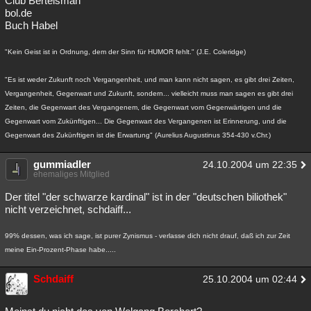
Club Bertelsman
bol.de
Besucht
Teilgenommen
Alle
Neue
Geschlossen
Buch Habel
Lesenswert
Schlüsselwörter
"Kein Geist ist in Ordnung, dem der Sinn für HUMOR fehlt." (J.E. Coleridge)
"Es ist weder Zukunft noch Vergangenheit, und man kann nicht sagen, es gibt drei Zeiten,
Vergangenheit, Gegenwart und Zukunft, sondern... vielleicht muss man sagen es gibt drei
Zeiten, die Gegenwart des Vergangenem, die Gegenwart vom Gegenwärtigen und die
Gegenwart vom Zukünftigen... Die Gegenwart des Vergangenen ist Erinnerung, und die
Gegenwart des Zukünftigen ist die Erwartung" (Aurelius Augustinus 354-430 v.Chr.)
gummiadler
24.10.2004 um 22:35
ehemaliges Mitglied
Der titel "der schwarze kardinal" ist in der "deutschen biliothek"
nicht verzeichnet, schdaiff...
99% dessen, was ich sage, ist purer Zynismus - verlasse dich nicht drauf, daß ich zur Zeit
meine Ein-Prozent-Phase habe.....
Schdaiff
25.10.2004 um 02:44