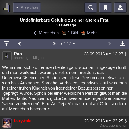
Menschen
Bereiche
Undefinierbare Gefühle zu einer älteren Frau
139 Beiträge
Echtzeit
Diskussionen
Blogs
Videos
Statistiken
Menschen
1 Bild
Mehr
Chat
Wiki
Neuigkeiten
2
Seite
7
/ 7
meine Rubriken
Rao
23.09.2016 um 12:27
Menschen
Wissenschaft
Politik
Mystery
Kriminalfälle
ehemaliges Mitglied
Spiritualität
Verschwörungen
Technologie
Ufologie
Wenn man sich zu fremden Leuten ganz spontan hingezogen fühlt
und man weiß nicht warum, spielt einem meistens das
Unterbewußtsein einen Streich, weil diese Person dann etwas an
Natur
Umfragen
Unterhaltung
sich hat - Aussehen, Sprache, Verhalten, irgendwas - auf was man
weitere Rubriken
in seiner frühen Kindheit von irgendeiner Bezugsperson her
"geprägt" wurde. Sprich bei einer weiblichen Person glaubt man die
Philosophie
Träume
Orte
Esoterik
Literatur
Mutter, Tante, Nachbarin, große Schwester oder irgendwen anders
"wiederzuerkennen". Eine Art Deja-Vu, das nicht auf Orte, sondern
Astronomie
Helpdesk
Gruppen
Gaming
Filme
auf Menschen bezogen ist.
Musik
Clash
Verbesserungen
Allmystery
English
fairy-tale
25.09.2016 um 23:25
Diskussionsleiter
Übersichten