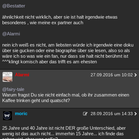
@Bestatter
Besucht
Teilgenommen
Alle
Neue
Geschlossen
ähnlichkeit nicht wirklich, aber sie ist halt irgendwie etwas
Lesenswert
Schlüsselwörter
besonderes , wie meine ex partner auch
@Alarmi
nein ich weiß es nicht, am liebsten würde ich irgendwie eine doku
über sie gucken oder eine biographie über sie lesen, also so als
wäre ich so was wie ein fan, nur dass sie halt nicht berühmt ist
^^^klingt komisch aber das trifft es am ehesten
Alarmi
27.09.2016 um 10:02
@fairy-tale
Warum fragst Du sie nicht einfach mal, ob ihr zusammen einen
Kaffee trinken geht und quatscht?
moric
28.09.2016 um 14:33
25 Jahre und 40 Jahre ist nicht DER große Unterschied, aber
wenig ist das auch nicht... immerhin 15 Jahre... ich finde das