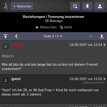
Menschen
Bereiche
Beziehungen / Trennung inszenieren
38 Beiträge
Echtzeit
Diskussionen
Blogs
Videos
Statistiken
Menschen
Mehr
Chat
Wiki
Neuigkeiten
Seite
2
/ 2
meine Rubriken
cybele
24.08.2007 um 13:54
Menschen
Wissenschaft
Politik
Mystery
Kriminalfälle
Spiritualität
Verschwörungen
Technologie
Ufologie
@gucci
Wie alt bist du und wie lange bist du schon mit deinem Freund
Natur
Umfragen
Unterhaltung
zusammen?
weitere Rubriken
gucci
Philosophie
Träume
Orte
Esoterik
24.08.2007 um 13:55
Literatur
Diskussionsleiter
Astronomie
Helpdesk
Gruppen
Gaming
Filme
*hust* ich bin 28, er 38 (hat Frau + Kind für mich verlassen vor
etwas mehr als 3 Jahren)
Musik
Clash
Verbesserungen
Allmystery
English
Übersichten