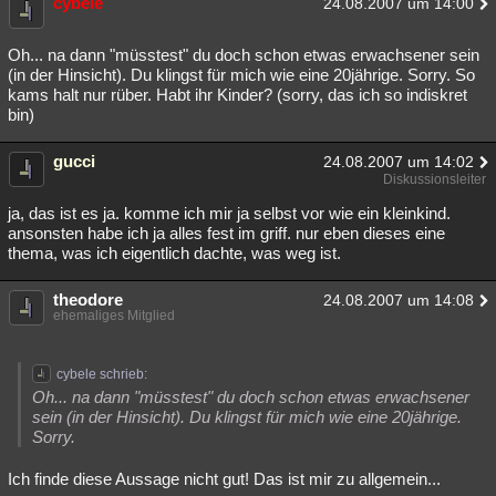
cybele
24.08.2007 um 14:00
Besucht
Teilgenommen
Alle
Neue
Geschlossen
Oh... na dann "müsstest" du doch schon etwas erwachsener sein
Lesenswert
Schlüsselwörter
(in der Hinsicht). Du klingst für mich wie eine 20jährige. Sorry. So
kams halt nur rüber. Habt ihr Kinder? (sorry, das ich so indiskret
bin)
gucci
24.08.2007 um 14:02
Diskussionsleiter
ja, das ist es ja. komme ich mir ja selbst vor wie ein kleinkind.
ansonsten habe ich ja alles fest im griff. nur eben dieses eine
thema, was ich eigentlich dachte, was weg ist.
theodore
24.08.2007 um 14:08
ehemaliges Mitglied
cybele schrieb:
Oh... na dann "müsstest" du doch schon etwas erwachsener
sein (in der Hinsicht). Du klingst für mich wie eine 20jährige.
Sorry.
Ich finde diese Aussage nicht gut! Das ist mir zu allgemein...