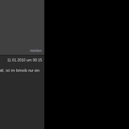
melden
11.01.2010 um 00:15
, ist im brinsib nur ein