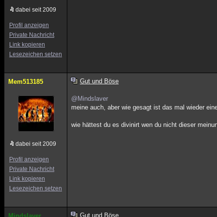
dabei seit 2009
Profil anzeigen
Private Nachricht
Link kopieren
Lesezeichen setzen
Gut und Böse
Mem513185
@Mindslaver
meine auch, aber wie gesagt ist das mal wieder eine 
wie hättest du es divinirt wen du nicht dieser meinu
dabei seit 2009
Profil anzeigen
Private Nachricht
Link kopieren
Lesezeichen setzen
Gut und Böse
Mindslaver