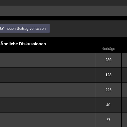
neuen Beitrag verfassen
Ähnliche Diskussionen
Beiträge
289
128
223
40
37