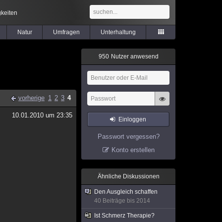
keiten
Natur
Umfragen
Unterhaltung
9
5
0
Nutzer anwesend
vorherige
1
2
3
4
10.01.2010 um 23:35
Einloggen
Passwort vergessen?
Konto erstellen
Ähnliche Diskussionen
Den Ausgleich schaffen
40 Beiträge bis 2014
Ist Schmerz Therapie?