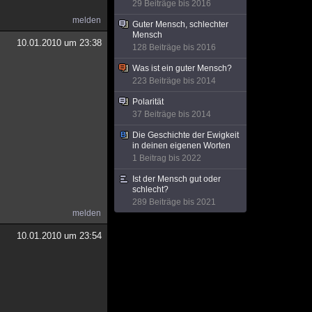
29 Beiträge bis 2016
melden
Guter Mensch, schlechter
Mensch
10.01.2010 um 23:38
128 Beiträge bis 2016
Was ist ein guter Mensch?
223 Beiträge bis 2014
Polarität
37 Beiträge bis 2014
Die Geschichte der Ewigkeit
in deinen eigenen Worten
1 Beitrag bis 2022
Ist der Mensch gut oder
schlecht?
289 Beiträge bis 2021
melden
10.01.2010 um 23:54