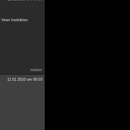
 ihren Instinkten.
melden
11.01.2010 um 00:03