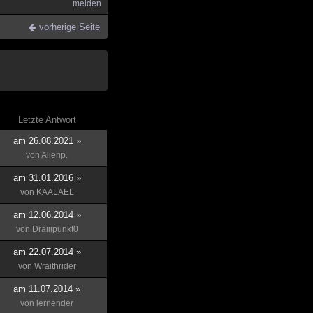
melden
vorherige Seite
Letzte Antwort
am 26.08.2021 »
von
Alienp.
am 31.01.2016 »
von
KAALAEL
am 12.06.2014 »
von
Draiiipunkt0
am 22.07.2014 »
von
Wraithrider
am 11.07.2014 »
von
lernender