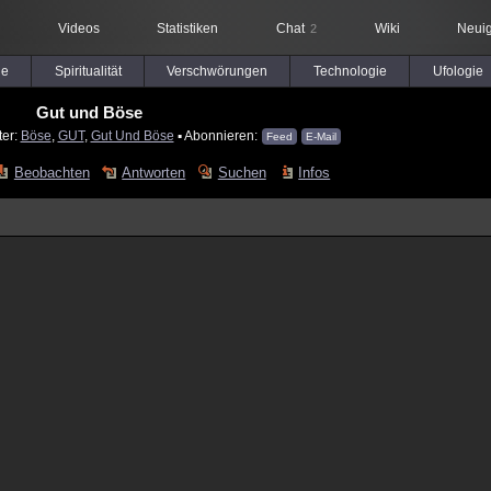
Videos
Statistiken
Chat
Wiki
Neuig
2
le
Spiritualität
Verschwörungen
Technologie
Ufologie
Gut und Böse
ter:
Böse
,
GUT
,
Gut Und Böse
▪ Abonnieren:
Feed
E-Mail
Beobachten
Antworten
Suchen
Infos