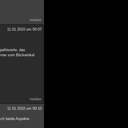
melden
11.01.2010 um 00:07
athisierte, das
immer vom Blickwinkel
melden
11.01.2010 um 00:10
sch beide Aspekte.