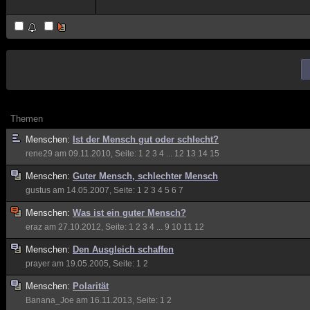
Themen
Menschen:
Ist der Mensch gut oder schlecht?
rene29
am 09.11.2010, Seite:
1
2
3
4
...
12
13
14
15
Menschen:
Guter Mensch, schlechter Mensch
gustus
am 14.05.2007, Seite:
1
2
3
4
5
6
7
Menschen:
Was ist ein guter Mensch?
eraz
am 27.10.2012, Seite:
1
2
3
4
...
9
10
11
12
Menschen:
Den Ausgleich schaffen
prayer
am 19.05.2005, Seite:
1
2
Menschen:
Polarität
Banana_Joe
am 16.11.2013, Seite:
1
2