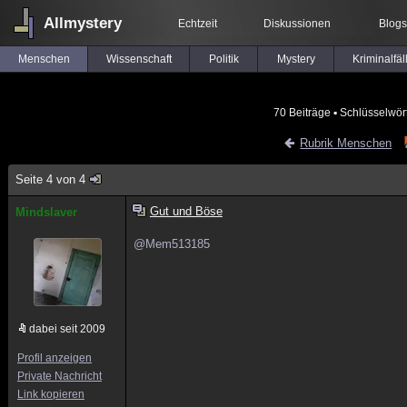
Allmystery
Echtzeit
Diskussionen
Blogs
Menschen
Wissenschaft
Politik
Mystery
Kriminalfäl
70 Beiträge
▪ Schlüsselwör
Rubrik Menschen
Seite 4 von 4
Gut und Böse
Mindslaver
@Mem513185
dabei seit 2009
Profil anzeigen
Private Nachricht
Link kopieren