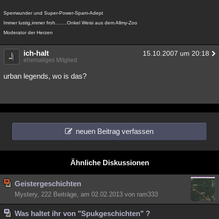
Besucht
Teilgenommen
Alle
Neue
Geschlossen
Sperrwunder und Super-Power-Spam-Adept
Immer lustig,immer froh........Onkel Weisi aus dem Allmy-Zoo
Lesenswert
Schlüsselwörter
Moderator der Herzen
ich-halt
15.10.2007 um 20:18
ehemaliges Mitglied
urban legends, wo is das?
neuen Beitrag verfassen
Ähnliche Diskussionen
Geistergeschichten
Mystery, 222 Beiträge, am 02.02.2013 von ram333
Was haltet ihr von "Spukgeschichten" ?