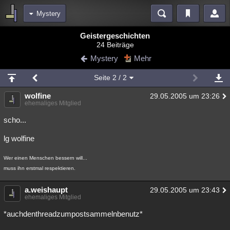
Mystery
Bereiche
Geistergeschichten
24 Beiträge
Echtzeit
Diskussionen
Blogs
Videos
Statistiken
Mystery
Mehr
Chat
Wiki
Neuigkeiten
2
Seite
2
/ 2
meine Rubriken
wolfine
29.05.2005 um 23:26
Menschen
Wissenschaft
Politik
Mystery
Kriminalfälle
ehemaliges Mitglied
Spiritualität
Verschwörungen
Technologie
Ufologie
scho...
lg wolfine
Natur
Umfragen
Unterhaltung
weitere Rubriken
Wer einen Menschen bessern will...
muss ihn erstmal respektieren.
Philosophie
Träume
Orte
Esoterik
Literatur
a.weishaupt
Astronomie
Helpdesk
Gruppen
Gaming
Filme
29.05.2005 um 23:43
ehemaliges Mitglied
Musik
Clash
Verbesserungen
Allmystery
English
*auchdenthreadzumpostsammelnbenutz*
Übersichten