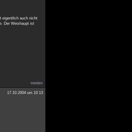
t eigentlich auch nicht
e. Der Weishaupt ist
melden
17.10.2004 um 10:13