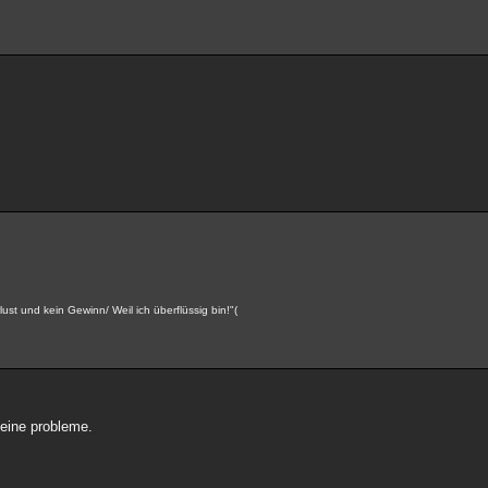
ust und kein Gewinn/ Weil ich überflüssig bin!"(
keine probleme.