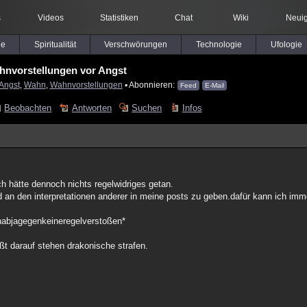
s
Videos
Statistiken
Chat
Wiki
Neuig
le
Spiritualität
Verschwörungen
Technologie
Ufologie
hnvorstellungen vor Angst
Angst
,
Wahn
,
Wahnvorstellungen
▪ Abonnieren:
Feed
E-Mail
Beobachten
Antworten
Suchen
Infos
ch hätte dennoch nichts regelwidriges getan.
uld an den interpretationen anderer in meine posts zu geben.dafür kann ich imm
chhabjagegenkeineregelverstoßen*
ßt darauf stehen drakonische strafen.