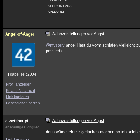
--KEEP-ON-PARA--------------
--KALDOREI------------------
Wahnvorstellungen vor Angst
Angel-of-Anger
@mystery
angel Hast du vorm schlafen vielleicht zu
passiert)
dabei seit 2004
Profil anzeigen
Private Nachricht
Link kopieren
Lesezeichen setzen
Wahnvorstellungen vor Angst
a.weishaupt
ehemaliges Mitglied
dann würde ich mir gedanken machen,ob ich solche
Link kopieren