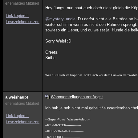
ehemaliges Mitglied
Hey Jungs, nun haut euch doch nicht gleich die Kö
Link kopieren
@mystery_angle
: Du darfst nicht alle Beiträge so 
Lesezeichen setzen
weiter schlimm wenn es nicht den Rahmen sprengt. G
sowieso ein Lieber, und du weisst ja, Hunde die bell
Sorry Weisi ;D
Greets,
Sidhe
Wer nur Stroh im Kopf hat, sollte sich vor dem Funken der Wahrh
Wahnvorstellungen vor Angst
a.weishaupt
ehemaliges Mitglied
ich hab ja noh nicht mal gebellt.*ausserdemhabich
Link kopieren
-=Super-Power-Wasser-Adept=-
Lesezeichen setzen
--PSI-MASTER----------------
--KEEP-ON-PARA--------------
--KALDOREI------------------