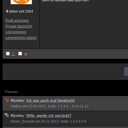
Wenn du mithalten willst dann RAP!
dabei seit 2004
Profil anzeigen
Private Nachricht
Link kopieren
Lesezeichen setzen
Themen
Mystery:
Ich war auch mal fanatisch!
Flaffius
am 22.04.2012, Seite:
1
2
3
4
...
9
10
11
12
Mystery:
Hilfe, werde ich verrückt?
Oliver_Dovahki
am 26.11.2012, Seite:
1
2
3
4
5
6