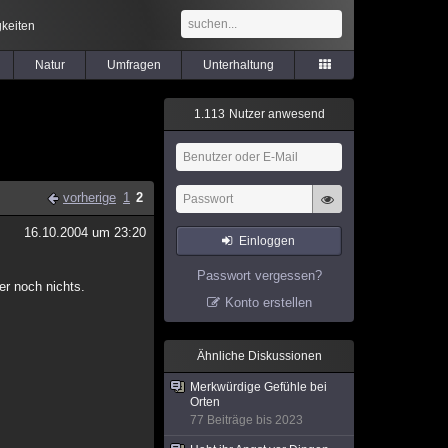
keiten
Natur
Umfragen
Unterhaltung
1
.
1
1
3
Nutzer anwesend
vorherige
1
2
16.10.2004 um 23:20
Einloggen
Passwort vergessen?
er noch nichts.
Konto erstellen
Ähnliche Diskussionen
Merkwürdige Gefühle bei
Orten
77 Beiträge bis 2023