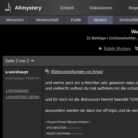
Allmystery
Echtzeit
Diskussionen
Blog
Menschen
Wissenschaft
Politik
Mystery
Kriminalfäl
Wa
32 Beiträge
▪ Schlüsselwörter:
Rubrik Mystery
Seite 2 von 2
Wahnvorstellungen vor Angst
a.weishaupt
ehemaliges Mitglied
und wenns jetzt ein schlechter witz gewesen wäre,i
und vielleicht solltest du mal aufhören,mir die sch
Link kopieren
Lesezeichen setzen
und für mich ist die diskussion hiermit beendet.*i
ausserdem werden wir dann nur off-topic,und du wei
-=Super-Power-Wasser-Adept=-
--PSI-MASTER----------------
--KEEP-ON-PARA--------------