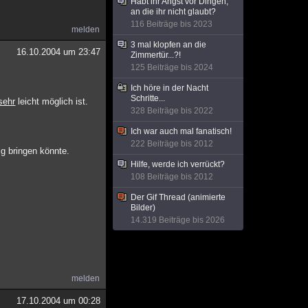
Habt ihr Angst vor Dingen,
an die ihr nicht glaubt?
116 Beiträge bis 2023
melden
3 mal klopfen an die
16.10.2004 um 23:47
Zimmertür...?!
125 Beiträge bis 2024
Ich höre in der Nacht
Schritte...
sehr
leicht möglich ist.
328 Beiträge bis 2022
Ich war auch mal fanatisch!
222 Beiträge bis 2012
g bringen könnte.
Hilfe, werde ich verrückt?
108 Beiträge bis 2012
Der Gif Thread (animierte
Bilder)
14.319 Beiträge bis 2026
melden
17.10.2004 um 00:28