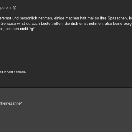
ppe ein
bierernst und persönlich nehmen, einige machen halt mal so ihre Spässchen, is
enauso wirst du auch Leute treffen, die dich ernst nehmen, also keine Sorg
en, beissen nicht *g*
eit in Acht nehmen.
ehkeinezähne*