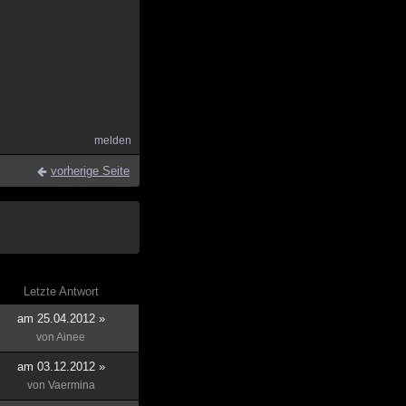
melden
vorherige Seite
Letzte Antwort
am 25.04.2012 »
von
Ainee
am 03.12.2012 »
von
Vaermina