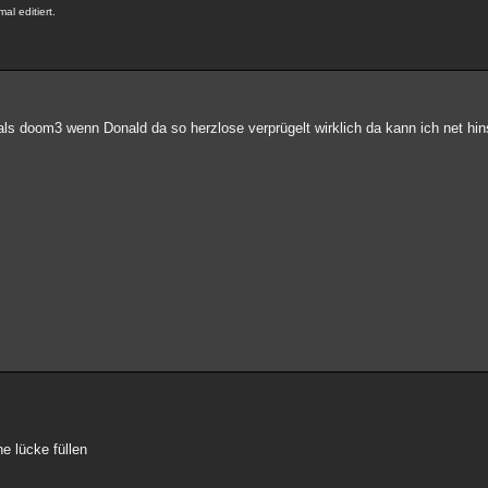
l editiert.
 als doom3 wenn Donald da so herzlose verprügelt wirklich da kann ich net hi
e lücke füllen