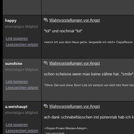
Wahnvorstellungen vor Angst
happy
ehemaliges Mitglied
*lol* und nochmal *lol*
Link kopieren
«wenn ich aus dem Haus gehe, langweile ich mich» CapaRezza
Lesezeichen setzen
Wahnvorstellungen vor Angst
sunshine
ehemaliges Mitglied
schon scheisse wenn man keine zähne hat..*smile*
Link kopieren
"Ohne Ziel und ohne Sinn/ Leb ich einfach vor mich hin/ Kein Verl
Lesezeichen setzen
Wahnvorstellungen vor Angst
a.weishaupt
ehemaliges Mitglied
ach dank schnabeltässchen ind pürierstab hab ich 
Link kopieren
-=Super-Power-Wasser-Adept=-
Lesezeichen setzen
--PSI-MASTER----------------