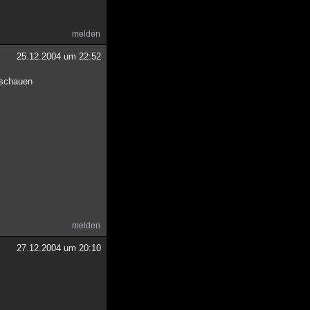
melden
25.12.2004 um 22:52
nschauen
melden
27.12.2004 um 20:10